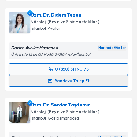
Uzm. Dr. Didem Tezen
Nöroloji (Beyin ve Sinir Hastalıkları)
İstanbul
, Avcılar
Daviva Avcılar Hastanesi
Haritada Göster
Üniversite, Uran Cd. No:10, 34310 Avcılar/İstanbul
0 (850) 811 90 78
Randevu Takvimi Talebi
Randevu Talep Et
Uzm. Dr. Didem Tezen
için randevu takvimi talebi
oluşturun. Size bu uzmandan randevu almanız için bir
Uzm. Dr. Serdar Taşdemir
takvim hazırlandığında e-posta ile bilgilendireceğiz.
Nöroloji (Beyin ve Sinir Hastalıkları)
E-posta Adresiniz
İstanbul
, Gaziosmanpaşa