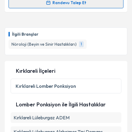
Randevu Talep Et
Randevu Takvimi Talebi
Prof. Dr. Gülşen Kocaman
için randevu takvimi
talebi oluşturun. Size bu uzmandan randevu almanız
İlgili Branşlar
için bir takvim hazırlandığında e-posta ile
bilgilendireceğiz.
Nöroloji (Beyin ve Sinir Hastalıkları)
1
E-posta Adresiniz
Kırklareli İlçeleri
Kişisel verilerimin işlenmesine ilişkin
Aydınlatma
Kırklareli
Lomber Ponksiyon
Metni
'ni okudum ve kişisel verilerimin belirtilen
kapsamda işlenmesini kabul ediyorum.
Lomber Ponksiyon ile İlgili Hastalıklar
Takvim Talebini Gönder
Kırklareli Lüleburgaz ADEM
Kırklareli Lüleburgaz Alzheimer Tipi Demans