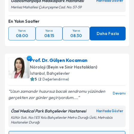
Gaziosmanpaşa Medikalpark Hastanesi
Haritada Göster
Merkez Mahallesi Çukurçeşme Cad. No: 57-59
Kişisel verilerimin işlenmesine ilişkin
Aydınlatma
Metni
'ni okudum ve kişisel verilerimin belirtilen
En Yakın Saatler
kapsamda işlenmesini kabul ediyorum.
Yarın
Yarın
Yarın
Daha Fazla
08:00
08:15
08:30
Takvim Talebini Gönder
Prof. Dr. Gülşen Kocaman
Nöroloji (Beyin ve Sinir Hastalıkları)
İstanbul
, Bahçelievler
5
(
2
Değerlendirme)
Uzun zamandır huzursuz bacak sendromu yüzünden
Devamı
gerçekten zor günler geçiriyordum....
Özel Medical Park Bahçelievler Hastanesi
Haritada Göster
Kültür Sok. No:1 E5 Yolu Bahçelievler Metro Durağı Üstü, Metrobüs
Hastaneler Durağı