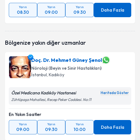
Yarın
Yarın
Yarın
Daha Fazla
08:30
09:00
09:30
Bölgenize yakın diğer uzmanlar
Doç. Dr. Mehmet Güney Şenol
Nöroloji (Beyin ve Sinir Hastalıkları)
İstanbul
, Kadıköy
Özel Medicana Kadıköy Hastanesi
Haritada Göster
Zühtüpaşa Mahallesi, Recep Peker Caddesi. No:11
En Yakın Saatler
Yarın
Yarın
Yarın
Daha Fazla
09:00
09:30
10:00