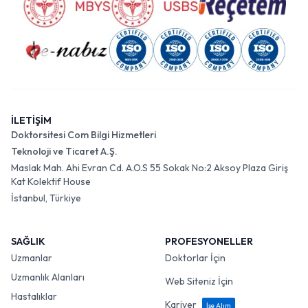
İLETİŞİM
Doktorsitesi Com Bilgi Hizmetleri
Teknoloji ve Ticaret A.Ş.
Maslak Mah. Ahi Evran Cd. A.O.S 55 Sokak No:2 Aksoy Plaza Giriş
Kat Kolektif House
İstanbul, Türkiye
SAĞLIK
PROFESYONELLER
Uzmanlar
Doktorlar İçin
Uzmanlık Alanları
Web Siteniz İçin
Hastalıklar
Kariyer
İşe Alım