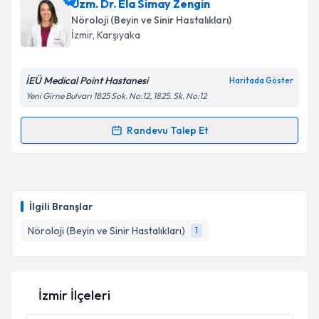
Uzm. Dr. Ela Simay Zengin
takvim hazırlandığında e-posta ile bilgilendireceğiz.
Nöroloji (Beyin ve Sinir Hastalıkları)
E-posta Adresiniz
İzmir
, Karşıyaka
İEÜ Medical Point Hastanesi
Haritada Göster
Yeni Girne Bulvarı 1825 Sok. No:12, 1825. Sk. No:12
Kişisel verilerimin işlenmesine ilişkin
Aydınlatma
Metni
'ni okudum ve kişisel verilerimin belirtilen
Randevu Talep Et
kapsamda işlenmesini kabul ediyorum.
Randevu Takvimi Talebi
Takvim Talebini Gönder
Uzm. Dr. Ela Simay Zengin
için randevu takvimi
talebi oluşturun. Size bu uzmandan randevu almanız
İlgili Branşlar
için bir takvim hazırlandığında e-posta ile
bilgilendireceğiz.
Nöroloji (Beyin ve Sinir Hastalıkları)
1
E-posta Adresiniz
İzmir İlçeleri