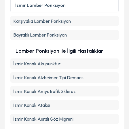
Kişisel verilerimin işlenmesine ilişkin
Aydınlatma
İzmir
Lomber Ponksiyon
Metni
'ni okudum ve kişisel verilerimin belirtilen
kapsamda işlenmesini kabul ediyorum.
Karşıyaka
Lomber Ponksiyon
Takvim Talebini Gönder
Bayraklı
Lomber Ponksiyon
Lomber Ponksiyon ile İlgili Hastalıklar
İzmir Konak Akupunktur
İzmir Konak Alzheimer Tipi Demans
İzmir Konak Amyotrofik Skleroz
İzmir Konak Ataksi
İzmir Konak Auralı Göz Migreni