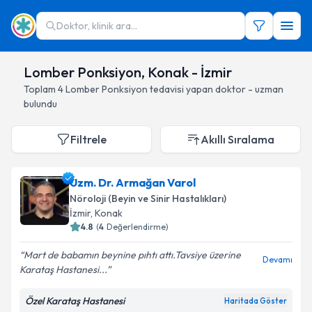
Doktor, klinik ara...
Lomber Ponksiyon, Konak - İzmir
Toplam
4
Lomber Ponksiyon
tedavisi yapan doktor - uzman
bulundu
Filtrele
Akıllı Sıralama
Uzm. Dr. Armağan Varol
Nöroloji (Beyin ve Sinir Hastalıkları)
İzmir
, Konak
4.8
(
4
Değerlendirme)
Mart de babamın beynine pıhtı attı.Tavsiye üzerine
Devamı
Karataş Hastanesi...
Özel Karataş Hastanesi
Haritada Göster