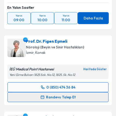
En Yakın Saatler
Yarın
Yarın
Yarın
Daha Fazla
09:00
10:00
11:00
Prof. Dr. Figen Eşmeli
Nöroloji (Beyin ve Sinir Hastalıkları)
İzmir
, Konak
İEÜ Medical Point Hastanesi
Haritada Göster
Yeni Girne Bulvarı 1825 Sok. No:12, 1825. Sk. No:12
0 (850) 474 36 84
Randevu Takvimi Talebi
Randevu Talep Et
Prof. Dr. Figen Eşmeli
için randevu takvimi talebi
oluşturun. Size bu uzmandan randevu almanız için bir