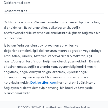
Doktorsitesi.com
Doktorsitesi.az
Doktorsitesi.com sağlık sektöründe hizmet veren tıp doktorları,
diş hekimleri, fizyoterapistler, psikologlar vb. sağlık
profesyonelleri ile internet kullanıcılarını buluşturan bağımsız bir
platformdur.
İş bu sayfada yer alan doktor/uzman yorumları ve
değerlendirmeleri, ilgili doktorun/uzmanın doğrudan veya dolaylı
emri, talebi, önerisi, tavsiyesi ve/veya ricası olmaksızın, ilgili
hasta/danışan tarafından bağımsız olarak yazılmaktadır. Bu web
sitesinin amacı, sağlık alanında kamuoyunun bilgilendirilmesini
sağlamak, sağlık okuryazarlığını artırmak, kişilerin sağlık
ihtiyaçlarına uygun en iyi doktor veya uzmana ulaşmasını
kolaylaştırmaktır.
Doktorsitesi.com
herhangi bir Sağlık Hizmeti
Sağlayıcısını desteklemeyip herhangi bir öneri ve tavsiyede
bulunmamaktadır.
© 2007 - 2026 Doktorsitesi.com. Tüm Hakları Saklıdır.