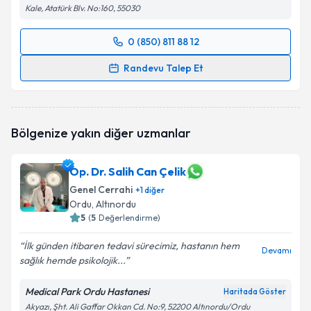
Kale, Atatürk Blv. No:160, 55030
0 (850) 811 88 12
Randevu Takvimi Talebi
Randevu Talep Et
Op. Dr. Sedat Ocak
için randevu takvimi talebi
oluşturun. Size bu uzmandan randevu almanız için bir
takvim hazırlandığında e-posta ile bilgilendireceğiz.
Bölgenize yakın diğer uzmanlar
E-posta Adresiniz
Op. Dr. Salih Can Çelik
Genel Cerrahi
+
1
diğer
Ordu
, Altınordu
Kişisel verilerimin işlenmesine ilişkin
5
(
5
Değerlendirme)
Aydınlatma
Metni
'ni okudum ve kişisel verilerimin belirtilen
İlk günden itibaren tedavi sürecimiz, hastanın hem
kapsamda işlenmesini kabul ediyorum.
Devamı
sağlık hemde psikolojik...
Takvim Talebini Gönder
Medical Park Ordu Hastanesi
Haritada Göster
Akyazı, Şht. Ali Gaffar Okkan Cd. No:9, 52200 Altınordu/Ordu