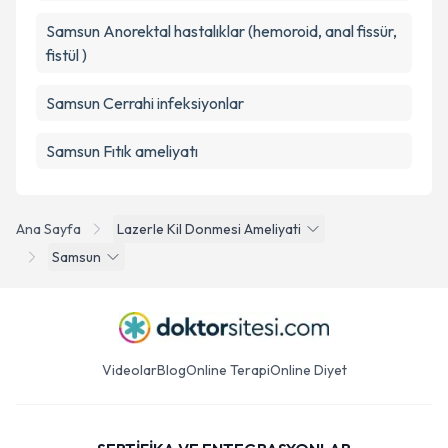
Samsun Anorektal hastalıklar (hemoroid, anal fissür,
fistül )
Samsun Cerrahi infeksiyonlar
Samsun Fıtık ameliyatı
Ana Sayfa
Lazerle Kil Donmesi Ameliyati
Samsun
Videolar
Blog
Online Terapi
Online Diyet