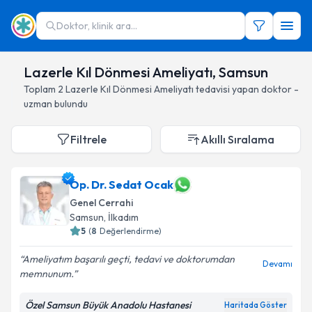
Doktor, klinik ara...
Lazerle Kıl Dönmesi Ameliyatı, Samsun
Toplam
2
Lazerle Kıl Dönmesi Ameliyatı
tedavisi yapan doktor -
uzman bulundu
Filtrele
Akıllı Sıralama
Op. Dr. Sedat Ocak
Genel Cerrahi
Samsun
, İlkadım
5
(
8
Değerlendirme)
Ameliyatım başarılı geçti, tedavi ve doktorumdan
Devamı
memnunum.
Özel Samsun Büyük Anadolu Hastanesi
Haritada Göster