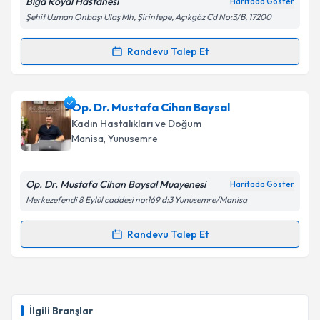
Biga Royal Hastanesi
Haritada Göster
Şehit Uzman Onbaşı Ulaş Mh, Şirintepe, Açıkgöz Cd No:3/B, 17200
Randevu Talep Et
Randevu Takvimi Talebi
Op. Dr. Nurcihan Korkmaz Çokyaman
için randevu
Op. Dr. Mustafa Cihan Baysal
takvimi talebi oluşturun. Size bu uzmandan randevu
Kadın Hastalıkları ve Doğum
almanız için bir takvim hazırlandığında e-posta ile
Manisa
, Yunusemre
bilgilendireceğiz.
E-posta Adresiniz
Op. Dr. Mustafa Cihan Baysal Muayenesi
Haritada Göster
Merkezefendi 8 Eylül caddesi no:169 d:3 Yunusemre/Manisa
Randevu Talep Et
Randevu Takvimi Talebi
Kişisel verilerimin işlenmesine ilişkin
Aydınlatma
Metni
'ni okudum ve kişisel verilerimin belirtilen
kapsamda işlenmesini kabul ediyorum.
Op. Dr. Mustafa Cihan Baysal
için randevu takvimi
talebi oluşturun. Size bu uzmandan randevu almanız
İlgili Branşlar
için bir takvim hazırlandığında e-posta ile