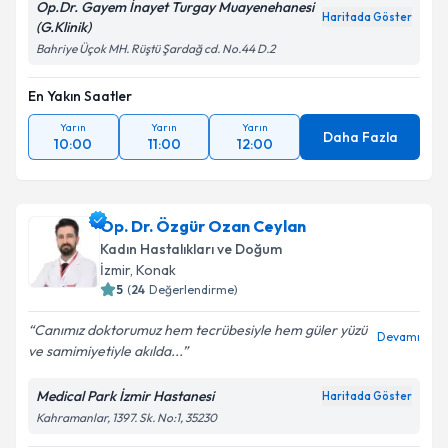
Op.Dr. Gayem İnayet Turgay Muayenehanesi
Haritada Göster
(G.Klinik)
Bahriye Üçok MH. Rüştü Şardağ cd. No.44 D.2
En Yakın Saatler
Yarın
Yarın
Yarın
Daha Fazla
10:00
11:00
12:00
Op. Dr. Özgür Ozan Ceylan
Kadın Hastalıkları ve Doğum
İzmir
, Konak
5
(
24
Değerlendirme)
Canımız doktorumuz hem tecrübesiyle hem güler yüzü
Devamı
ve samimiyetiyle akılda...
Medical Park İzmir Hastanesi
Haritada Göster
Kahramanlar, 1397. Sk. No:1, 35230