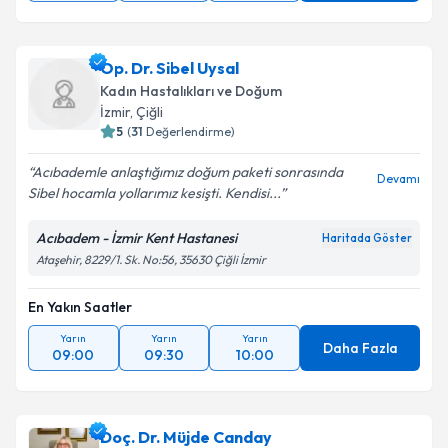
Op. Dr. Sibel Uysal
Kadın Hastalıkları ve Doğum
İzmir
, Çiğli
5
(
31
Değerlendirme)
Acıbademle anlaştığımız doğum paketi sonrasında
Devamı
Sibel hocamla yollarımız kesişti. Kendisi...
Acıbadem - İzmir Kent Hastanesi
Haritada Göster
Ataşehir, 8229/1. Sk. No:56, 35630 Çiğli İzmir
En Yakın Saatler
Yarın
Yarın
Yarın
Daha Fazla
09:00
09:30
10:00
Doç. Dr. Müjde Canday