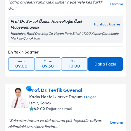
daha önceleri rahimdeki kistler nedeniyle kez farklı
Devamı
dr...
Kişisel verilerimin işlenmesine ilişkin
Aydınlatma
Metni
'ni okudum ve kişisel verilerimin belirtilen
Prof.Dr. Servet Özden Hacıvelioğlu Özel
kapsamda işlenmesini kabul ediyorum.
Haritada Göster
Muayenehanesi
Hamidiye, Rauf Denktaş Cd Vizyon Park Sitesi, 17100 Kepez/Çanakkale
Merkez/Çanakkale
Takvim Talebini Gönder
En Yakın Saatler
Yarın
Yarın
Yarın
Daha Fazla
09:00
09:30
10:00
Prof. Dr. Tevfik Güvenal
Kadın Hastalıkları ve Doğum
+
1
diğer
İzmir
, Konak
4.9
(
10
Değerlendirme)
Sekreter hanım ve doktoruma çok teşekkür ediyor.
Devamı
aklimdaki soru işaretlerini...