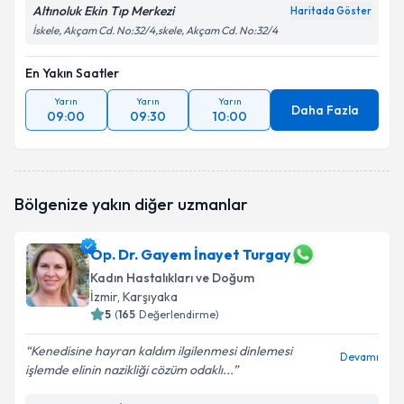
Altınoluk Ekin Tıp Merkezi
Haritada Göster
İskele, Akçam Cd. No:32/4,skele, Akçam Cd. No:32/4
En Yakın Saatler
Yarın
Yarın
Yarın
Daha Fazla
09:00
09:30
10:00
Bölgenize yakın diğer uzmanlar
Op. Dr. Gayem İnayet Turgay
Kadın Hastalıkları ve Doğum
İzmir
, Karşıyaka
5
(
165
Değerlendirme)
Kenedisine hayran kaldım ilgilenmesi dinlemesi
Devamı
işlemde elinin nazikliği cözüm odaklı...