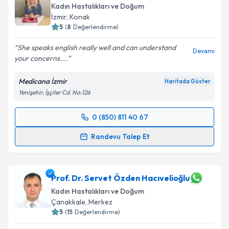
Kadın Hastalıkları ve Doğum
İzmir
, Konak
5
(
8
Değerlendirme)
She speaks english really well and can understand
Devamı
your concerns....
Medicana İzmir
Haritada Göster
Yenişehir, İşçiler Cd. No:126
0 (850) 811 40 67
Randevu Takvimi Talebi
Randevu Talep Et
Doç. Dr. Müjde Canday
için randevu takvimi talebi
oluşturun. Size bu uzmandan randevu almanız için bir
takvim hazırlandığında e-posta ile bilgilendireceğiz.
Prof. Dr. Servet Özden Hacıvelioğlu
Kadın Hastalıkları ve Doğum
E-posta Adresiniz
Çanakkale
, Merkez
5
(
15
Değerlendirme)