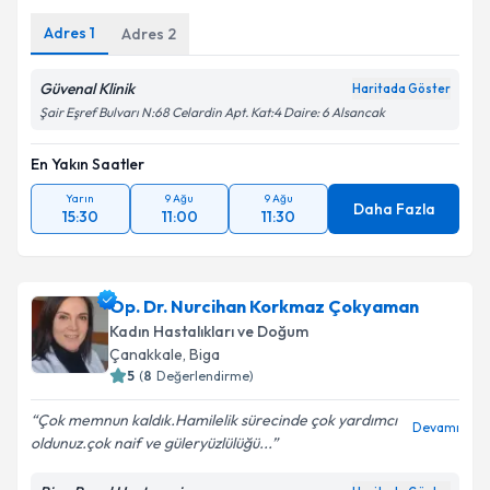
Adres
1
Adres
2
Güvenal Klinik
Haritada Göster
Şair Eşref Bulvarı N:68 Celardin Apt. Kat:4 Daire: 6 Alsancak
En Yakın Saatler
Yarın
9 Ağu
9 Ağu
Daha Fazla
15:30
11:00
11:30
Op. Dr. Nurcihan Korkmaz Çokyaman
Kadın Hastalıkları ve Doğum
Çanakkale
, Biga
5
(
8
Değerlendirme)
Çok memnun kaldık.Hamilelik sürecinde çok yardımcı
Devamı
oldunuz.çok naif ve güleryüzlülüğü...