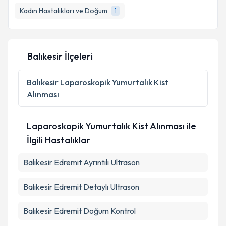
Takvim Talebini Gönder
bilgilendireceğiz.
Kadın Hastalıkları ve Doğum
1
E-posta Adresiniz
Balıkesir İlçeleri
Kişisel verilerimin işlenmesine ilişkin
Aydınlatma
Balıkesir
Laparoskopik Yumurtalık Kist
Metni
'ni okudum ve kişisel verilerimin belirtilen
Alınması
kapsamda işlenmesini kabul ediyorum.
Laparoskopik Yumurtalık Kist Alınması ile
Takvim Talebini Gönder
İlgili Hastalıklar
Balıkesir Edremit Ayrıntılı Ultrason
Balıkesir Edremit Detaylı Ultrason
Balıkesir Edremit Doğum Kontrol