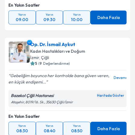
En Yakın Saatler
Yarın
Yarın
Yarın
Daha Fazla
09:00
09:30
10:00
Op. Dr. İsmail Aykut
Kadın Hastalıkları ve Doğum
İzmir
, Çiğli
5
(
9
Değerlendirme)
Gebeliğim boyunca her kontrolde bana güven veren,
Devamı
en küçük endişemi...
Bazekol Çiğli Hastanesi
Haritada Göster
Ataşehir, 8019/16. Sk., 35630 Çiğli/İzmir
En Yakın Saatler
Yarın
Yarın
Yarın
Daha Fazla
08:30
08:40
08:50