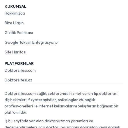
KURUMSAL
Hakkımızda
Bize Ulaşın
Gizlilik Politikası
Google Takvim Entegrasyonu
Site Haritası
PLATFORMLAR
Doktorsitesi.com
Doktorsitesi.az
Doktorsitesi.com sağlık sektöründe hizmet veren tıp doktorları,
diş hekimleri, fizyoterapistler, psikologlar vb. sağlık
profesyonelleri ile internet kullanıcılarını buluşturan bağımsız bir
platformdur.
İş bu sayfada yer alan doktor/uzman yorumları ve
değerlendirmeleri, ilgili doktorun/uzmanın doğrudan veya dolaylı