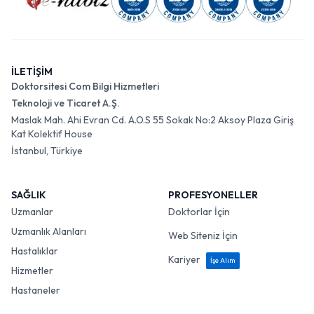
İLETİŞİM
Doktorsitesi Com Bilgi Hizmetleri
Teknoloji ve Ticaret A.Ş.
Maslak Mah. Ahi Evran Cd. A.O.S 55 Sokak No:2 Aksoy Plaza Giriş
Kat Kolektif House
İstanbul, Türkiye
SAĞLIK
PROFESYONELLER
Uzmanlar
Doktorlar İçin
Uzmanlık Alanları
Web Siteniz İçin
Hastalıklar
Kariyer
İşe Alım
Hizmetler
Hastaneler