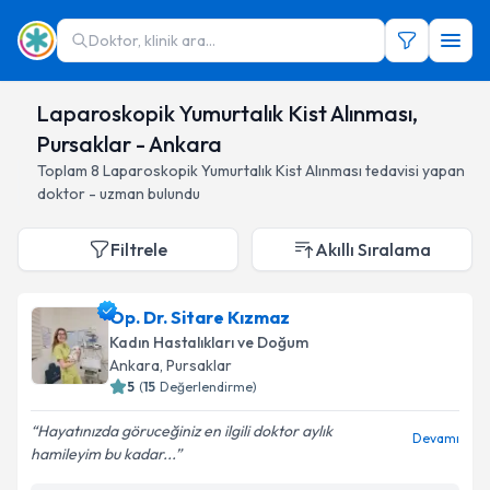
Doktor, klinik ara...
Laparoskopik Yumurtalık Kist Alınması,
Pursaklar - Ankara
Toplam
8
Laparoskopik Yumurtalık Kist Alınması
tedavisi yapan
doktor - uzman bulundu
Filtrele
Akıllı Sıralama
Op. Dr. Sitare Kızmaz
Kadın Hastalıkları ve Doğum
Ankara
, Pursaklar
5
(
15
Değerlendirme)
Hayatınızda göruceğiniz en ilgili doktor aylık
Devamı
hamileyim bu kadar...