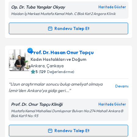
Op. Dr. Tuba Yangılar Okyay
Haritada Göster
Maidan İş Merkezi Mustafa Kemal Mah. C Blok Kat 2 Angora Klinik
Randevu Talep Et
Randevu Takvimi Talebi
Op. Dr. Tuba Yangılar Okyay
için randevu takvimi
Prof. Dr. Hasan Onur Topçu
talebi oluşturun. Size bu uzmandan randevu almanız
Kadın Hastalıkları ve Doğum
için bir takvim hazırlandığında e-posta ile
Ankara
, Çankaya
bilgilendireceğiz.
5
(
129
Değerlendirme)
E-posta Adresiniz
Uzun araştırmalar sonucu bulup ameliyat olmaya
Devamı
İzmir’den Ankara’ya gidip geri...
Prof. Dr. Onur Topçu Kliniği
Haritada Göster
Mustafa Kemal Mahallesi Dumlupınar Bulvarı No:274 Mahall Ankara B
Kişisel verilerimin işlenmesine ilişkin
Aydınlatma
Blok Kat 9 No: 93
Metni
'ni okudum ve kişisel verilerimin belirtilen
kapsamda işlenmesini kabul ediyorum.
Randevu Talep Et
Randevu Takvimi Talebi