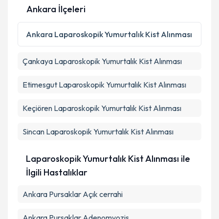
Ankara İlçeleri
Kişisel verilerimin işlenmesine ilişkin
Aydınlatma
Metni
'ni okudum ve kişisel verilerimin belirtilen
Ankara
Laparoskopik Yumurtalık Kist Alınması
kapsamda işlenmesini kabul ediyorum.
Çankaya
Laparoskopik Yumurtalık Kist Alınması
Takvim Talebini Gönder
Etimesgut
Laparoskopik Yumurtalık Kist Alınması
Keçiören
Laparoskopik Yumurtalık Kist Alınması
Sincan
Laparoskopik Yumurtalık Kist Alınması
Laparoskopik Yumurtalık Kist Alınması ile
İlgili Hastalıklar
Ankara Pursaklar Açık cerrahi
Ankara Pursaklar Adenomyozis