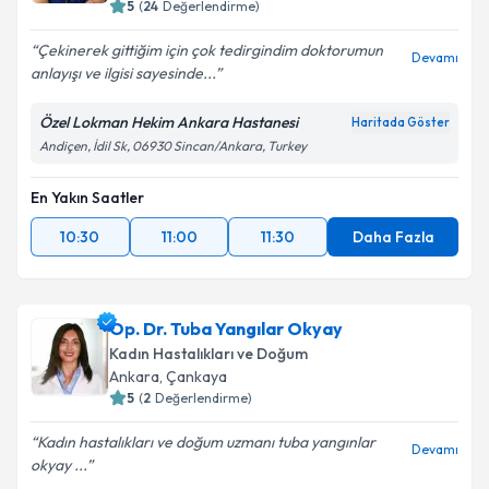
5
(
24
Değerlendirme)
Çekinerek gittiğim için çok tedirgindim doktorumun
Devamı
anlayışı ve ilgisi sayesinde...
Özel Lokman Hekim Ankara Hastanesi
Haritada Göster
Andiçen, İdil Sk, 06930 Sincan/Ankara, Turkey
En Yakın Saatler
10:30
11:00
11:30
Daha Fazla
Op. Dr. Tuba Yangılar Okyay
Kadın Hastalıkları ve Doğum
Ankara
, Çankaya
5
(
2
Değerlendirme)
Kadın hastalıkları ve doğum uzmanı tuba yangınlar
Devamı
okyay ...