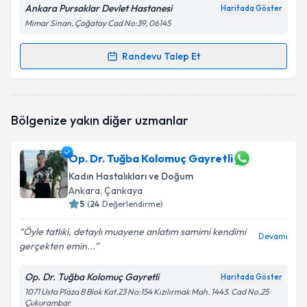
Ankara Pursaklar Devlet Hastanesi
Haritada Göster
Mimar Sinan, Çağatay Cad No:39, 06145
Randevu Talep Et
Randevu Takvimi Talebi
Op. Dr. Sitare Kızmaz
için randevu takvimi talebi
Bölgenize yakın diğer uzmanlar
oluşturun. Size bu uzmandan randevu almanız için bir
takvim hazırlandığında e-posta ile bilgilendireceğiz.
Op. Dr. Tuğba Kolomuç Gayretli
E-posta Adresiniz
Kadın Hastalıkları ve Doğum
Ankara
, Çankaya
5
(
24
Değerlendirme)
Kişisel verilerimin işlenmesine ilişkin
Aydınlatma
Öyle tatlıki, detaylı muayene anlatım samimi kendimi
Devamı
Metni
'ni okudum ve kişisel verilerimin belirtilen
gerçekten emin...
kapsamda işlenmesini kabul ediyorum.
Op. Dr. Tuğba Kolomuç Gayretli
Haritada Göster
1071 Usta Plaza B Blok Kat.23 No:154 Kızılırmak Mah. 1443. Cad No.25
Takvim Talebini Gönder
Çukurambar