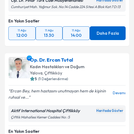
Op. Dr. Pınar Türk Özel Muayenehanesi
Haritada Göster
Cumhuriyet Mah. Yağmur Sok. No:14 Cadde 224 Sitesi A Blok Kat:7 D:13
En Yakın Saatler
11 Ağu
11 Ağu
11 Ağu
Daha Fazla
12:00
13:30
14:00
Op. Dr. Ercan Tutal
Kadın Hastalıkları ve Doğum
Yalova
, Çiftlikköy
5
(
1
Değerlendirme)
Ercan Bey, hem hastasını unutmayan hem de kişinin
Devamı
ruhsal ve...
Aktif International Hospital Çiftlikköy
Haritada Göster
Çiftlik Mahallesi Kemer Caddesi No : 5
En Yakın Saatler