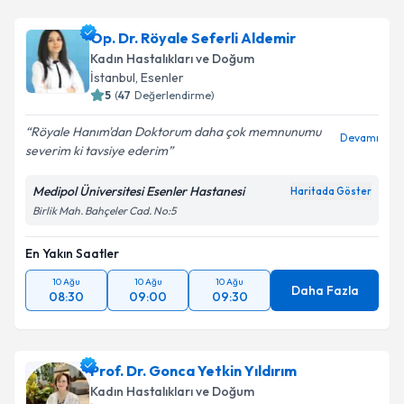
Op. Dr. Röyale Seferli Aldemir
Kadın Hastalıkları ve Doğum
İstanbul
, Esenler
5
(
47
Değerlendirme)
Röyale Hanım'dan Doktorum daha çok memnunumu
Devamı
severim ki tavsiye ederim
Medipol Üniversitesi Esenler Hastanesi
Haritada Göster
Birlik Mah. Bahçeler Cad. No:5
En Yakın Saatler
10 Ağu
10 Ağu
10 Ağu
Daha Fazla
08:30
09:00
09:30
Prof. Dr. Gonca Yetkin Yıldırım
Kadın Hastalıkları ve Doğum