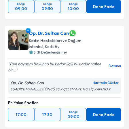
10 Ağu
10 Ağu
10 Ağu
Daha Fazla
09:00
09:30
10:00
Op. Dr. Sultan Can
Kadın Hastalıkları ve Doğum
İstanbul
, Kadıköy
5
(
8
Değerlendirme)
Ben hayatım boyunca bu kadar ilgili bu kadar rafine
Devamı
bir...
Op. Dr. Sultan Can
Haritada Göster
SUADİYE MAHALLESİ ÖNCÜ SOK ÇELEM APT. NO 1 İÇ KAPI NO 9
En Yakın Saatler
10 Ağu
17:00
17:30
Daha Fazla
09:00