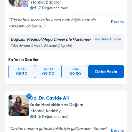
İstanbul
, Bağcılar
5
(
7
Değerlendirme)
Tüp bebek sürecim boyunca hem bilgisi hem de
Devamı
yaklaşımıyla bana...
Bağcılar Medipol Mega Üniversite Hastanesi
Haritada Göster
TEM Avrupa Otoyolu Göztepe Çıkışı No1
En Yakın Saatler
10 Ağu
10 Ağu
10 Ağu
Daha Fazla
08:30
09:00
09:30
Op. Dr. Cavide Ali
Kadın Hastalıkları ve Doğum
İstanbul
, Kadıköy
5
(
6
Değerlendirme)
Cavide hanıma gebelik takibi için gidiyordum. Kendisi
Devamı