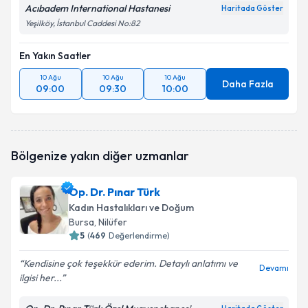
Acıbadem International Hastanesi
Haritada Göster
Yeşilköy, İstanbul Caddesi No:82
En Yakın Saatler
10 Ağu
10 Ağu
10 Ağu
Daha Fazla
09:00
09:30
10:00
Bölgenize yakın diğer uzmanlar
Op. Dr. Pınar Türk
Kadın Hastalıkları ve Doğum
Bursa
, Nilüfer
5
(
469
Değerlendirme)
Kendisine çok teşekkür ederim. Detaylı anlatımı ve
Devamı
ilgisi her...