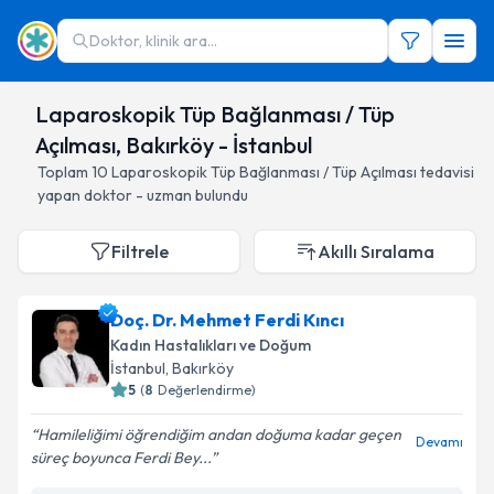
Doktor, klinik ara...
Laparoskopik Tüp Bağlanması / Tüp
Açılması, Bakırköy - İstanbul
Toplam
10
Laparoskopik Tüp Bağlanması / Tüp Açılması
tedavisi
yapan doktor - uzman bulundu
Filtrele
Akıllı Sıralama
Doç. Dr. Mehmet Ferdi Kıncı
Kadın Hastalıkları ve Doğum
İstanbul
, Bakırköy
5
(
8
Değerlendirme)
Hamileliğimi öğrendiğim andan doğuma kadar geçen
Devamı
süreç boyunca Ferdi Bey...