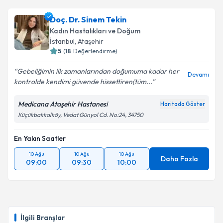
Doç. Dr. Sinem Tekin
Kadın Hastalıkları ve Doğum
İstanbul
, Ataşehir
5
(
18
Değerlendirme)
Gebeliğimin ilk zamanlarından doğumuma kadar her
Devamı
kontrolde kendimi güvende hissettiren(tüm...
Medicana Ataşehir Hastanesi
Haritada Göster
Küçükbakkalköy, Vedat Günyol Cd. No:24, 34750
En Yakın Saatler
10 Ağu
10 Ağu
10 Ağu
Daha Fazla
09:00
09:30
10:00
İlgili Branşlar