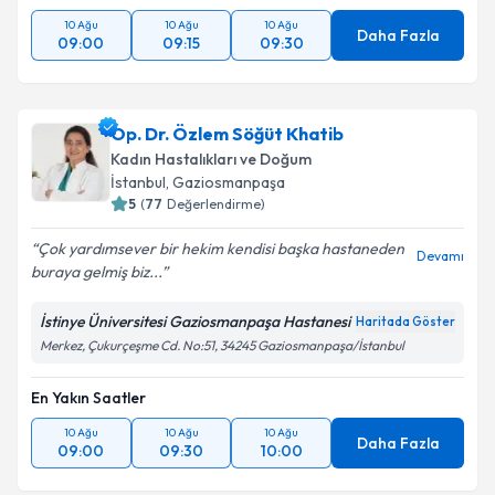
10 Ağu
10 Ağu
10 Ağu
Daha Fazla
09:00
09:15
09:30
Op. Dr. Özlem Söğüt Khatib
Kadın Hastalıkları ve Doğum
İstanbul
, Gaziosmanpaşa
5
(
77
Değerlendirme)
Çok yardımsever bir hekim kendisi başka hastaneden
Devamı
buraya gelmiş biz...
İstinye Üniversitesi Gaziosmanpaşa Hastanesi
Haritada Göster
Merkez, Çukurçeşme Cd. No:51, 34245 Gaziosmanpaşa/İstanbul
En Yakın Saatler
10 Ağu
10 Ağu
10 Ağu
Daha Fazla
09:00
09:30
10:00