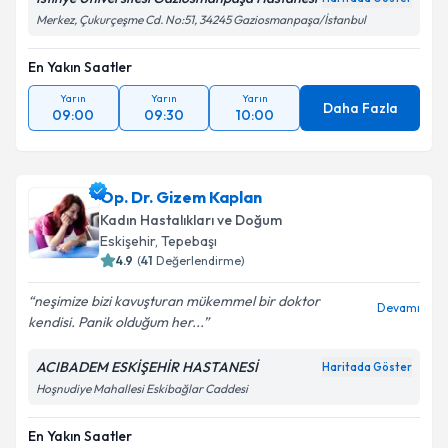
Merkez, Çukurçeşme Cd. No:51, 34245 Gaziosmanpaşa/İstanbul
En Yakın Saatler
Yarın
Yarın
Yarın
Daha Fazla
09:00
09:30
10:00
Op. Dr. Gizem Kaplan
Kadın Hastalıkları ve Doğum
Eskişehir
, Tepebaşı
4.9
(
41
Değerlendirme)
neşimize bizi kavuşturan mükemmel bir doktor
Devamı
kendisi. Panik olduğum her...
ACIBADEM ESKİŞEHİR HASTANESİ
Haritada Göster
Hoşnudiye Mahallesi Eskibağlar Caddesi
En Yakın Saatler