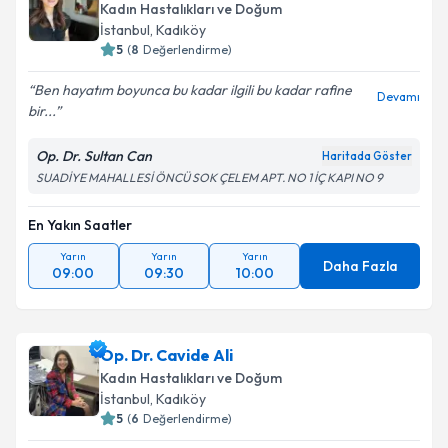
Kadın Hastalıkları ve Doğum
İstanbul
, Kadıköy
5
(
8
Değerlendirme)
Ben hayatım boyunca bu kadar ilgili bu kadar rafine
Devamı
bir...
Op. Dr. Sultan Can
Haritada Göster
SUADİYE MAHALLESİ ÖNCÜ SOK ÇELEM APT. NO 1 İÇ KAPI NO 9
En Yakın Saatler
Yarın
Yarın
Yarın
Daha Fazla
09:00
09:30
10:00
Op. Dr. Cavide Ali
Kadın Hastalıkları ve Doğum
İstanbul
, Kadıköy
5
(
6
Değerlendirme)