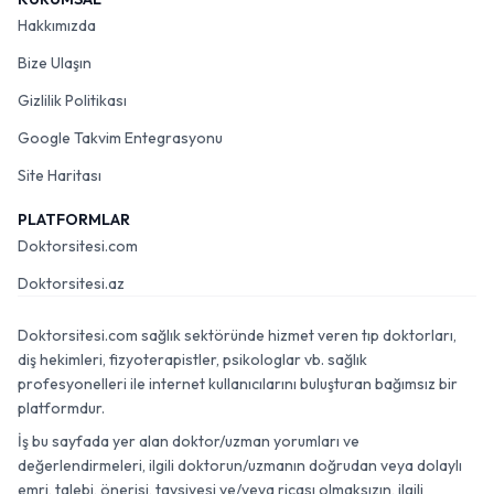
Hakkımızda
Bize Ulaşın
Gizlilik Politikası
Google Takvim Entegrasyonu
Site Haritası
PLATFORMLAR
Doktorsitesi.com
Doktorsitesi.az
Doktorsitesi.com sağlık sektöründe hizmet veren tıp doktorları,
diş hekimleri, fizyoterapistler, psikologlar vb. sağlık
profesyonelleri ile internet kullanıcılarını buluşturan bağımsız bir
platformdur.
İş bu sayfada yer alan doktor/uzman yorumları ve
değerlendirmeleri, ilgili doktorun/uzmanın doğrudan veya dolaylı
emri, talebi, önerisi, tavsiyesi ve/veya ricası olmaksızın, ilgili