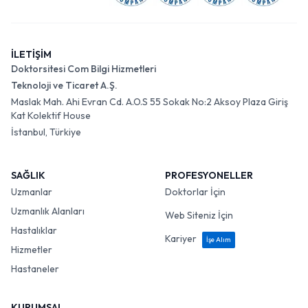
İLETİŞİM
Doktorsitesi Com Bilgi Hizmetleri
Teknoloji ve Ticaret A.Ş.
Maslak Mah. Ahi Evran Cd. A.O.S 55 Sokak No:2 Aksoy Plaza Giriş
Kat Kolektif House
İstanbul, Türkiye
SAĞLIK
PROFESYONELLER
Uzmanlar
Doktorlar İçin
Uzmanlık Alanları
Web Siteniz İçin
Hastalıklar
Kariyer
İşe Alım
Hizmetler
Hastaneler
KURUMSAL