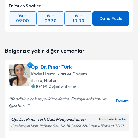
En Yakın Saatler
Yarın
Yarın
Yarın
Daha Fazla
09:00
09:30
10:00
Bölgenize yakın diğer uzmanlar
Op. Dr. Pınar Türk
Kadın Hastalıkları ve Doğum
Bursa
, Nilüfer
5
(
469
Değerlendirme)
Kendisine çok teşekkür ederim. Detaylı anlatımı ve
Devamı
ilgisi her...
Op. Dr. Pınar Türk Özel Muayenehanesi
Haritada Göster
Cumhuriyet Mah. Yağmur Sok. No:14 Cadde 224 Sitesi A Blok Kat:7 D:13