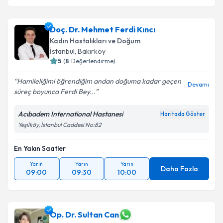
Doç. Dr. Mehmet Ferdi Kıncı
Kadın Hastalıkları ve Doğum
İstanbul
, Bakırköy
5
(
8
Değerlendirme)
Hamileliğimi öğrendiğim andan doğuma kadar geçen
Devamı
süreç boyunca Ferdi Bey...
Acıbadem International Hastanesi
Haritada Göster
Yeşilköy, İstanbul Caddesi No:82
En Yakın Saatler
Yarın
Yarın
Yarın
Daha Fazla
09:00
09:30
10:00
Op. Dr. Sultan Can