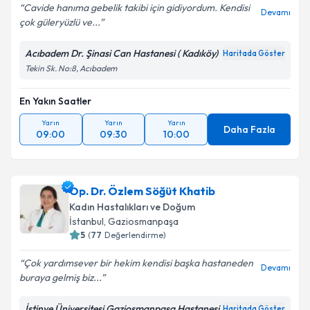
Cavide hanıma gebelik takibi için gidiyordum. Kendisi
Devamı
çok güleryüzlü ve...
Acıbadem Dr. Şinasi Can Hastanesi ( Kadıköy)
Haritada Göster
Tekin Sk. No:8, Acıbadem
En Yakın Saatler
Yarın
Yarın
Yarın
Daha Fazla
09:00
09:30
10:00
Op. Dr. Özlem Söğüt Khatib
Kadın Hastalıkları ve Doğum
İstanbul
, Gaziosmanpaşa
5
(
77
Değerlendirme)
Çok yardımsever bir hekim kendisi başka hastaneden
Devamı
buraya gelmiş biz...
İstinye Üniversitesi Gaziosmanpaşa Hastanesi
Haritada Göster