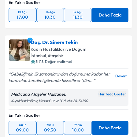
En Yakın Saatler
10 Ağu
14 Ağu
14 Ağu
Daha Fazla
17:00
10:30
11:30
Doç. Dr. Sinem Tekin
Kadın Hastalıkları ve Doğum
İstanbul
, Ataşehir
5
(
18
Değerlendirme)
Gebeliğimin ilk zamanlarından doğumuma kadar her
Devamı
kontrolde kendimi güvende hissettiren(tüm...
Medicana Ataşehir Hastanesi
Haritada Göster
Küçükbakkalköy, Vedat Günyol Cd. No:24, 34750
En Yakın Saatler
Yarın
Yarın
Yarın
Daha Fazla
09:00
09:30
10:00