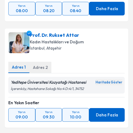
Yarın
Yarın
Yarın
Daha Fazla
08:00
08:20
08:40
Prof. Dr. Rukset Attar
Kadın Hastalıkları ve Doğum
İstanbul
, Ataşehir
Adres
1
Adres
2
Yeditepe Üniversitesi Kozyatağı Hastanesi
Haritada Göster
İçerenköy, Hastahane Sokağı No:4 D:4/1, 34752
En Yakın Saatler
Yarın
Yarın
Yarın
Daha Fazla
09:00
09:30
10:00