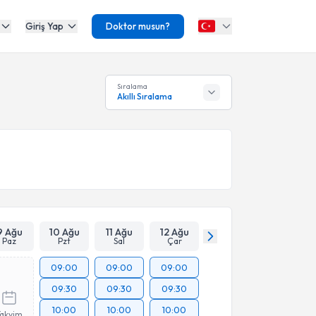
Giriş Yap
Doktor musun?
Sıralama
Akıllı Sıralama
9 Ağu
10 Ağu
11 Ağu
12 Ağu
Paz
Pzt
Sal
Çar
09:00
09:00
09:00
09:30
09:30
09:30
10:00
10:00
10:00
Takvim