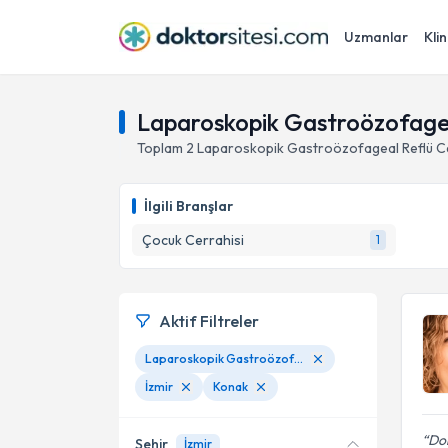
Uzmanlar
Klin
Laparoskopik Gastroözofageal
Toplam
2
Laparoskopik Gastroözofageal Reflü Ce
İlgili Branşlar
Çocuk Cerrahisi
1
Aktif Filtreler
Laparoskopik Gastroözofageal Reflü Cerrahisi
İzmir
Konak
Dok
Şehir
İzmir