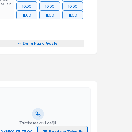
palıdır
10:30
10:30
10:30
11:00
11:00
11:00
Daha Fazla Göster
akvimi Talebi
Zafer Dökümcü
için randevu takvimi talebi oluşturun.
andan randevu almanız için bir takvim
ında e-posta ile bilgilendireceğiz.
resiniz
Takvim mevcut değil.
0 (850) 811 73 04
Randevu Talep Et