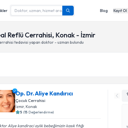
ikler
Blog
Kayıt Ol
 Reflü Cerrahisi, Konak - İzmir
rrahisi
tedavisi yapan doktor - uzman bulundu
Op. Dr. Aliye Kandırıcı
Çocuk Cerrahisi
İzmir
, Konak
5
(
15
Değerlendirme)
tor Aliye kandiraci aylık bebeğimizin kasık fıtığı