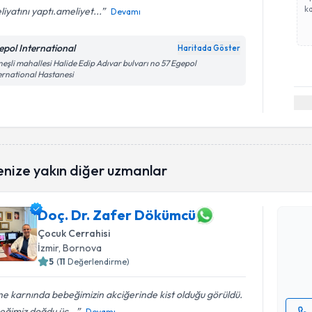
ka
iyatını yaptı.ameliyet...
Devamı
epol International
Haritada Göster
eşli mahallesi Halide Edip Adıvar bulvarı no 57 Egepol
ernational Hastanesi
Randevu T
enize yakın diğer uzmanlar
Doç. Dr. 
Doç. Dr. Zafer Dökümcü
Size bu uzm
Çocuk Cerrahisi
hazırlandığ
İzmir
, Bornova
5
(
11
Değerlendirme)
E-posta Ad
e karnında bebeğimizin akciğerinde kist olduğu görüldü.
eğimiz doğdu üç...
Devamı