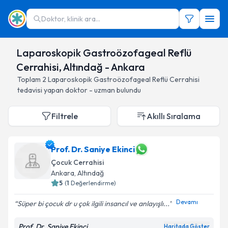
Doktor, klinik ara...
Laparoskopik Gastroözofageal Reflü
Cerrahisi, Altındağ - Ankara
Toplam
2
Laparoskopik Gastroözofageal Reflü Cerrahisi
tedavisi yapan doktor - uzman bulundu
Filtrele
Akıllı Sıralama
Prof. Dr. Saniye Ekinci
Çocuk Cerrahisi
Ankara
, Altındağ
5
(
1
Değerlendirme)
Devamı
Süper bi çocuk dr u çok ilgili insancıl ve anlayışlı...
Prof. Dr. Saniye Ekinci
Haritada Göster