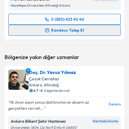
Hacettepe Üniversitesi Altındağ Ankara
0 (850) 433 40 40
Randevu Takvimi Talebi
Randevu Talep Et
Prof. Dr. Saniye Ekinci
için randevu takvimi talebi
oluşturun. Size bu uzmandan randevu almanız için bir
takvim hazırlandığında e-posta ile bilgilendireceğiz.
Bölgenize yakın diğer uzmanlar
E-posta Adresiniz
Doç. Dr. Yavuz Yılmaz
Çocuk Cerrahisi
Ankara
, Altındağ
4.7
(
6
Değerlendirme)
Kişisel verilerimin işlenmesine ilişkin
Aydınlatma
Metni
'ni okudum ve kişisel verilerimin belirtilen
Ilk önce sayın yavuz doktoruma ne desem az
kapsamda işlenmesini kabul ediyorum.
Devamı
gerçekten cerrah...
Ankara Bilkent Şehir Hastanesi
Takvim Talebini Gönder
Haritada Göster
Üniversiteler, 1604. Cd. No:9 D:No:9, 06800