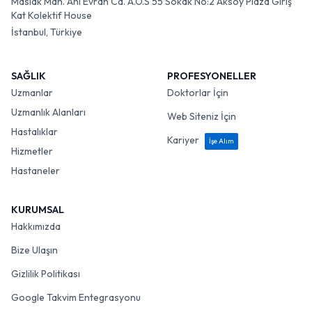
Maslak Mah. Ahi Evran Cd. A.O.S 55 Sokak No:2 Aksoy Plaza Giriş
Kat Kolektif House
İstanbul, Türkiye
SAĞLIK
PROFESYONELLER
Uzmanlar
Doktorlar İçin
Uzmanlık Alanları
Web Siteniz İçin
Hastalıklar
Kariyer
İşe Alım
Hizmetler
Hastaneler
KURUMSAL
Hakkımızda
Bize Ulaşın
Gizlilik Politikası
Google Takvim Entegrasyonu