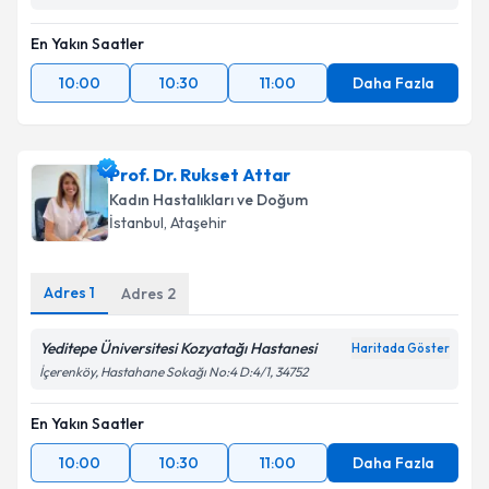
En Yakın Saatler
10:00
10:30
11:00
Daha Fazla
Prof. Dr. Rukset Attar
Kadın Hastalıkları ve Doğum
İstanbul
, Ataşehir
Adres
1
Adres
2
Yeditepe Üniversitesi Kozyatağı Hastanesi
Haritada Göster
İçerenköy, Hastahane Sokağı No:4 D:4/1, 34752
En Yakın Saatler
10:00
10:30
11:00
Daha Fazla