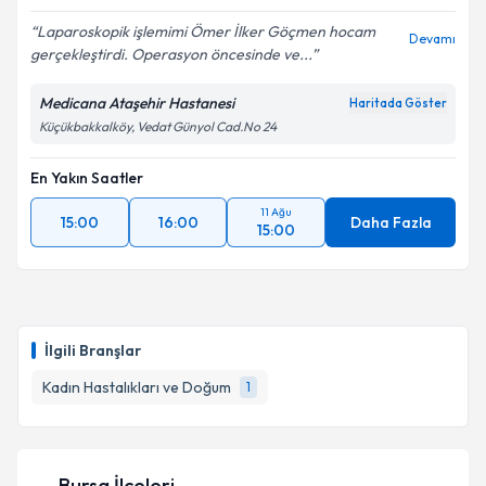
Laparoskopik işlemimi Ömer İlker Göçmen hocam
Devamı
gerçekleştirdi. Operasyon öncesinde ve...
Medicana Ataşehir Hastanesi
Haritada Göster
Küçükbakkalköy, Vedat Günyol Cad.No 24
En Yakın Saatler
11 Ağu
15:00
16:00
Daha Fazla
15:00
İlgili Branşlar
Kadın Hastalıkları ve Doğum
1
Bursa İlçeleri