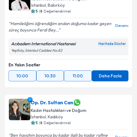
İstanbul
, Bakırköy
5
(
8
Değerlendirme)
Hamileliğimi öğrendiğim andan doğuma kadar geçen
Devamı
süreç boyunca Ferdi Bey...
Acıbadem International Hastanesi
Haritada Göster
Yeşilköy, İstanbul Caddesi No:82
En Yakın Saatler
10:00
10:30
11:00
Daha Fazla
Op. Dr. Sultan Can
Kadın Hastalıkları ve Doğum
İstanbul
, Kadıköy
5
(
8
Değerlendirme)
Ben hayatım boyunca bu kadar ilgili bu kadar rafine