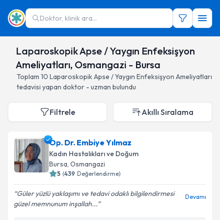
Doktor, klinik ara...
Laparoskopik Apse / Yaygın Enfeksişyon
Ameliyatları, Osmangazi - Bursa
Toplam
10
Laparoskopik Apse / Yaygın Enfeksişyon Ameliyatları
tedavisi yapan doktor - uzman bulundu
Filtrele
Akıllı Sıralama
Op. Dr. Embiye Yılmaz
Kadın Hastalıkları ve Doğum
Bursa
, Osmangazi
5
(
439
Değerlendirme)
Güler yüzlü yaklaşımı ve tedavi odaklı bilgilendirmesi
Devamı
güzel memnunum inşallah...