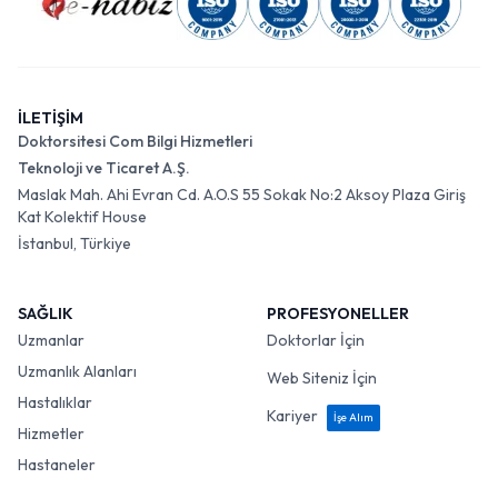
İLETİŞİM
Doktorsitesi Com Bilgi Hizmetleri
Teknoloji ve Ticaret A.Ş.
Maslak Mah. Ahi Evran Cd. A.O.S 55 Sokak No:2 Aksoy Plaza Giriş
Kat Kolektif House
İstanbul, Türkiye
SAĞLIK
PROFESYONELLER
Uzmanlar
Doktorlar İçin
Uzmanlık Alanları
Web Siteniz İçin
Hastalıklar
Kariyer
İşe Alım
Hizmetler
Hastaneler