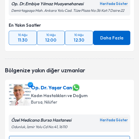
Op. Dr.Embiye Yılmaz Muayenehanesi
Haritada Göster
Demirtaşpaşa Mah. Ankara Yolu Cad. Tüze Plaza No:36 Kat:7 Daire:22
En Yakın Saatler
10 Ağu
10 Ağu
10 Ağu
Daha Fazla
11:30
12:00
12:30
Bölgenize yakın diğer uzmanlar
Op. Dr. Yaşar Can
Kadın Hastalıkları ve Doğum
Bursa
, Nilüfer
Özel Medicana Bursa Hastanesi
Haritada Göster
Odunluk, İzmir Yolu Cd No:41, 16110