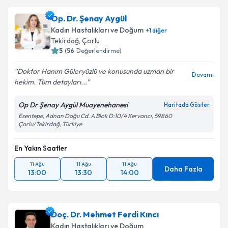
Op. Dr. Şenay Aygül
Kadın Hastalıkları ve Doğum
+
1
diğer
Tekirdağ
, Çorlu
5
(
56
Değerlendirme)
Doktor Hanım Güleryüzlü ve konusunda uzman bir
Devamı
hekim. Tüm detayları...
Op Dr Şenay Aygül Muayenehanesi
Haritada Göster
Esentepe, Adnan Doğu Cd. A Blok D:10/4 Kervancı, 59860
Çorlu/Tekirdağ, Türkiye
En Yakın Saatler
11 Ağu
11 Ağu
11 Ağu
Daha Fazla
13:00
13:30
14:00
Doç. Dr. Mehmet Ferdi Kıncı
Kadın Hastalıkları ve Doğum