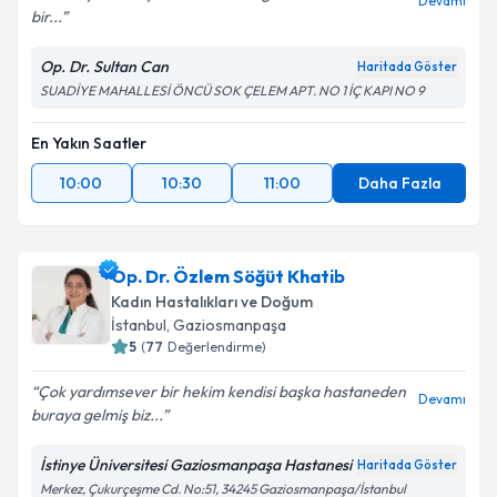
Devamı
bir...
Op. Dr. Sultan Can
Haritada Göster
SUADİYE MAHALLESİ ÖNCÜ SOK ÇELEM APT. NO 1 İÇ KAPI NO 9
En Yakın Saatler
10:00
10:30
11:00
Daha Fazla
Op. Dr. Özlem Söğüt Khatib
Kadın Hastalıkları ve Doğum
İstanbul
, Gaziosmanpaşa
5
(
77
Değerlendirme)
Çok yardımsever bir hekim kendisi başka hastaneden
Devamı
buraya gelmiş biz...
İstinye Üniversitesi Gaziosmanpaşa Hastanesi
Haritada Göster
Merkez, Çukurçeşme Cd. No:51, 34245 Gaziosmanpaşa/İstanbul