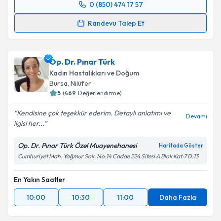
0 (850) 474 17 57
Randevu Takvimi Talebi
Randevu Talep Et
Op. Dr. Yaşar Can
için randevu takvimi talebi
oluşturun. Size bu uzmandan randevu almanız için bir
Op. Dr. Pınar Türk
takvim hazırlandığında e-posta ile bilgilendireceğiz.
Kadın Hastalıkları ve Doğum
E-posta Adresiniz
Bursa
, Nilüfer
5
(
469
Değerlendirme)
Kendisine çok teşekkür ederim. Detaylı anlatımı ve
Devamı
ilgisi her...
Kişisel verilerimin işlenmesine ilişkin
Aydınlatma
Metni
'ni okudum ve kişisel verilerimin belirtilen
Op. Dr. Pınar Türk Özel Muayenehanesi
Haritada Göster
kapsamda işlenmesini kabul ediyorum.
Cumhuriyet Mah. Yağmur Sok. No:14 Cadde 224 Sitesi A Blok Kat:7 D:13
En Yakın Saatler
Takvim Talebini Gönder
10:00
10:30
11:00
Daha Fazla