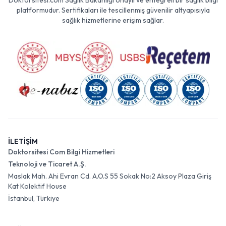
Doktorsitesi.com Sağlık Bakanlığı onaylı ve entegreli bir sağlık bilgi
platformudur. Sertifikaları ile tescillenmiş güvenilir altyapısıyla
sağlık hizmetlerine erişim sağlar.
İLETİŞİM
Doktorsitesi Com Bilgi Hizmetleri
Teknoloji ve Ticaret A.Ş.
Maslak Mah. Ahi Evran Cd. A.O.S 55 Sokak No:2 Aksoy Plaza Giriş
Kat Kolektif House
İstanbul, Türkiye