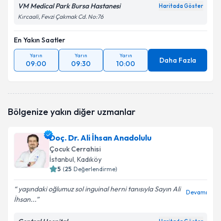
VM Medical Park Bursa Hastanesi
Haritada Göster
Kırcaali, Fevzi Çakmak Cd. No:76
En Yakın Saatler
Yarın
Yarın
Yarın
Daha Fazla
09:00
09:30
10:00
Bölgenize yakın diğer uzmanlar
Doç. Dr. Ali İhsan Anadolulu
Çocuk Cerrahisi
İstanbul
, Kadıköy
5
(
25
Değerlendirme)
yaşındaki oğlumuz sol inguinal herni tanısıyla Sayın Ali
Devamı
İhsan...