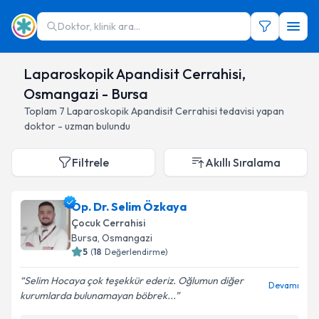
Doktor, klinik ara...
Laparoskopik Apandisit Cerrahisi,
Osmangazi - Bursa
Toplam
7
Laparoskopik Apandisit Cerrahisi
tedavisi yapan
doktor - uzman bulundu
Filtrele
Akıllı Sıralama
Op. Dr. Selim Özkaya
Çocuk Cerrahisi
Bursa
, Osmangazi
5
(
18
Değerlendirme)
Selim Hocaya çok teşekkür ederiz. Oğlumun diğer
Devamı
kurumlarda bulunamayan böbrek...