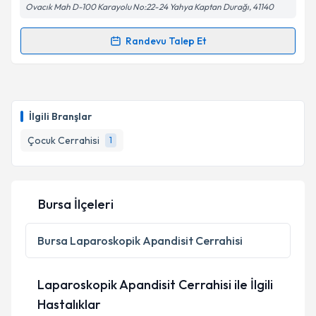
kapsamda işlenmesini kabul ediyorum.
Ovacık Mah D-100 Karayolu No:22-24 Yahya Kaptan Durağı, 41140
Randevu Talep Et
Takvim Talebini Gönder
Randevu Takvimi Talebi
Doç. Dr. Ufuk Şenel
için randevu takvimi talebi
oluşturun. Size bu uzmandan randevu almanız için bir
İlgili Branşlar
takvim hazırlandığında e-posta ile bilgilendireceğiz.
Çocuk Cerrahisi
1
E-posta Adresiniz
Bursa İlçeleri
Kişisel verilerimin işlenmesine ilişkin
Aydınlatma
Metni
'ni okudum ve kişisel verilerimin belirtilen
Bursa
Laparoskopik Apandisit Cerrahisi
kapsamda işlenmesini kabul ediyorum.
Laparoskopik Apandisit Cerrahisi ile İlgili
Takvim Talebini Gönder
Hastalıklar