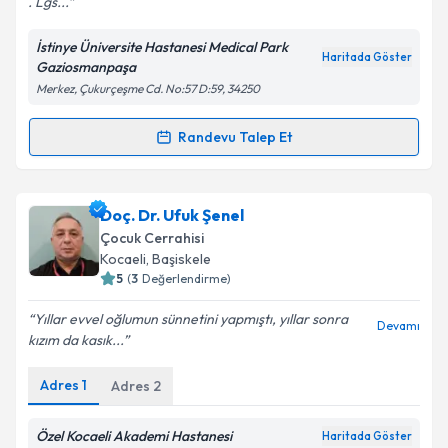
. Lgs...
İstinye Üniversite Hastanesi Medical Park
Haritada Göster
Gaziosmanpaşa
Merkez, Çukurçeşme Cd. No:57 D:59, 34250
Randevu Talep Et
Randevu Takvimi Talebi
Uzm. Dr. Esma Sehovic Kecik
için randevu takvimi
Doç. Dr. Ufuk Şenel
talebi oluşturun. Size bu uzmandan randevu almanız
Çocuk Cerrahisi
için bir takvim hazırlandığında e-posta ile
Kocaeli
, Başiskele
bilgilendireceğiz.
5
(
3
Değerlendirme)
E-posta Adresiniz
Yıllar evvel oğlumun sünnetini yapmıştı, yıllar sonra
Devamı
kızım da kasık...
Adres
1
Adres
2
Kişisel verilerimin işlenmesine ilişkin
Aydınlatma
Metni
'ni okudum ve kişisel verilerimin belirtilen
Özel Kocaeli Akademi Hastanesi
Haritada Göster