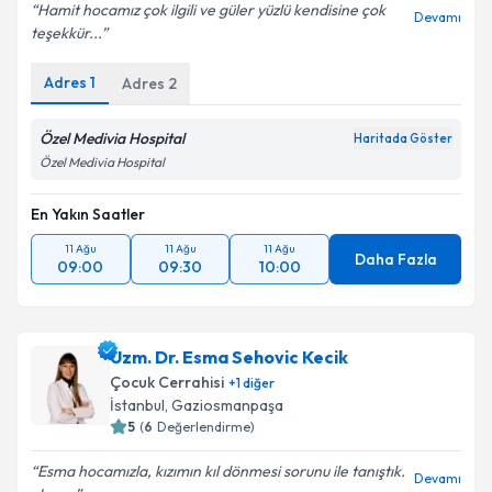
Hamit hocamız çok ilgili ve güler yüzlü kendisine çok
Devamı
teşekkür...
Kişisel verilerimin işlenmesine ilişkin
Aydınlatma
Metni
'ni okudum ve kişisel verilerimin belirtilen
Adres
1
Adres
2
kapsamda işlenmesini kabul ediyorum.
Özel Medivia Hospital
Haritada Göster
Takvim Talebini Gönder
Özel Medivia Hospital
En Yakın Saatler
11 Ağu
11 Ağu
11 Ağu
Daha Fazla
09:00
09:30
10:00
Uzm. Dr. Esma Sehovic Kecik
Çocuk Cerrahisi
+
1
diğer
İstanbul
, Gaziosmanpaşa
5
(
6
Değerlendirme)
Esma hocamızla, kızımın kıl dönmesi sorunu ile tanıştık.
Devamı