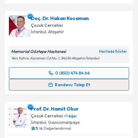
Doç. Dr. Hakan Kocaman
Çocuk Cerrahisi
İstanbul
, Ataşehir
Memorial Göztepe Hastanesi
Haritada Göster
Yeni Sahra, Karaman Cd No: 1, 34634 Ataşehir/İstanbul
0 (850) 474 84 66
Randevu Takvimi Talebi
Randevu Talep Et
Doç. Dr. Hakan Kocaman
için randevu takvimi talebi
oluşturun. Size bu uzmandan randevu almanız için bir
Prof. Dr. Hamit Okur
takvim hazırlandığında e-posta ile bilgilendireceğiz.
Çocuk Cerrahisi
+
1
diğer
E-posta Adresiniz
İstanbul
, Gaziosmanpaşa
5
(
4
Değerlendirme)