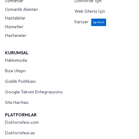
Uzmanlar
Doktorlar İçin
Uzmanlık Alanları
Web Siteniz İçin
Hastalıklar
Kariyer
İşe Alım
Hizmetler
Hastaneler
KURUMSAL
Hakkımızda
Bize Ulaşın
Gizlilik Politikası
Google Takvim Entegrasyonu
Site Haritası
PLATFORMLAR
Doktorsitesi.com
Doktorsitesi.az