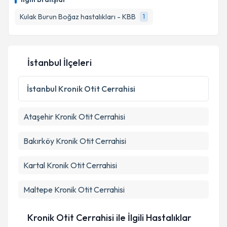
takvim hazırlandığında e-posta ile bilgilendireceğiz.
Kulak Burun Boğaz hastalıkları - KBB
1
E-posta Adresiniz
İstanbul İlçeleri
Kişisel verilerimin işlenmesine ilişkin
Aydınlatma
Metni
'ni okudum ve kişisel verilerimin belirtilen
İstanbul
Kronik Otit Cerrahisi
kapsamda işlenmesini kabul ediyorum.
Ataşehir
Kronik Otit Cerrahisi
Takvim Talebini Gönder
Bakırköy
Kronik Otit Cerrahisi
Kartal
Kronik Otit Cerrahisi
Maltepe
Kronik Otit Cerrahisi
Kronik Otit Cerrahisi ile İlgili Hastalıklar