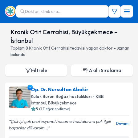
Doktor, klinik ara...
Kronik Otit Cerrahisi, Büyükçekmece -
İstanbul
Toplam
8
Kronik Otit Cerrahisi
tedavisi yapan doktor - uzman
bulundu
Filtrele
Akıllı Sıralama
Op. Dr. Nursultan Abakir
Kulak Burun Boğaz hastalıkları - KBB
İstanbul
, Büyükçekmece
5
(
1
Değerlendirme)
Çok iyi çok profesyonel hocamız hastalarına çok ilgili
Devamı
başarılar diliyorum...