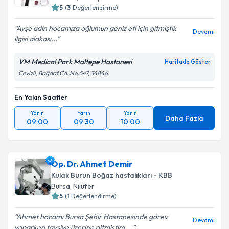
5
(
3
Değerlendirme)
Ayşe adin hocamıza oğlumun geniz eti için gitmiştik
Devamı
ilgisi alakası...
VM Medical Park Maltepe Hastanesi
Haritada Göster
Cevizli, Bağdat Cd. No:547, 34846
En Yakın Saatler
Yarın
Yarın
Yarın
Daha Fazla
09:00
09:30
10:00
Op. Dr. Ahmet Demir
Kulak Burun Boğaz hastalıkları - KBB
Bursa
, Nilüfer
5
(
1
Değerlendirme)
Ahmet hocamı Bursa Şehir Hastanesinde görev
Devamı
yaparken tavsiye üzerine gitmiştim....