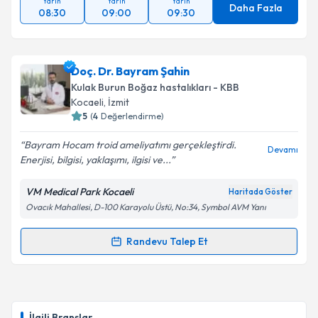
Yarın
Yarın
Yarın
Daha Fazla
08:30
09:00
09:30
Doç. Dr. Bayram Şahin
Kulak Burun Boğaz hastalıkları - KBB
Kocaeli
, İzmit
5
(
4
Değerlendirme)
Bayram Hocam troid ameliyatımı gerçekleştirdi.
Devamı
Enerjisi, bilgisi, yaklaşımı, ilgisi ve...
VM Medical Park Kocaeli
Haritada Göster
Ovacık Mahallesi, D-100 Karayolu Üstü, No:34, Symbol AVM Yanı
Randevu Talep Et
Randevu Takvimi Talebi
Doç. Dr. Bayram Şahin
için randevu takvimi talebi
oluşturun. Size bu uzmandan randevu almanız için bir
İlgili Branşlar