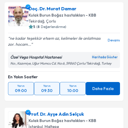
Doç. Dr. Murat Damar
Kulak Burun Boğaz hastalıkları - KBB
Tekirdağ
, Çorlu
5
(
8
Değerlendirme)
ne kadar teşekkür etsem az, kelimeler ile anlatması
Devamı
zor. hocam...
Özel Vega Hospıtal Hastanesi
Haritada Göster
No:, Kazımiye, Uğur Mumcu Cd. No:6, 59860 Çorlu/Tekirdağ, Turkey
En Yakın Saatler
Yarın
Yarın
Yarın
Daha Fazla
09:00
09:30
10:00
Prof. Dr. Ayşe Adin Selçuk
Kulak Burun Boğaz hastalıkları - KBB
İstanbul
, Maltepe