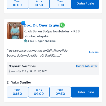
Yarın
Yarın
Yarın
Daha Fazla
10:00
10:30
11:00
Doç. Dr. Onur Ergün
Kulak Burun Boğaz hastalıkları - KBB
İstanbul
, Ataşehir
5
(
38
Değerlendirme)
ay boyunca geçmeyen sinüzit şikayeti ile
Devamı
başvurduğumda diğer görüştüğüm...
Bayındır Hastanesi
Haritada Göster
İçerenköy, Ertaç Sk. No:17, 3475
En Yakın Saatler
Yarın
Yarın
Yarın
Daha Fazla
08:30
09:00
09:30