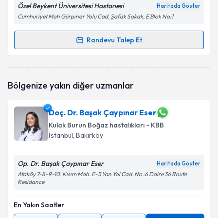
Özel Beykent Üniversitesi Hastanesi
Haritada Göster
Cumhuriyet Mah Gürpınar Yolu Cad, Şafak Sokak, E Blok No:1
Randevu Talep Et
Randevu Takvimi Talebi
Op. Dr. Nursultan Abakir
için randevu takvimi talebi
Bölgenize yakın diğer uzmanlar
oluşturun. Size bu uzmandan randevu almanız için bir
takvim hazırlandığında e-posta ile bilgilendireceğiz.
Doç. Dr. Başak Çaypınar Eser
E-posta Adresiniz
Kulak Burun Boğaz hastalıkları - KBB
İstanbul
, Bakırköy
Op. Dr. Başak Çaypınar Eser
Kişisel verilerimin işlenmesine ilişkin
Aydınlatma
Haritada Göster
Metni
'ni okudum ve kişisel verilerimin belirtilen
Ataköy 7-8-9-10. Kısım Mah. E-5 Yan Yol Cad. No :6 Daire 36 Route
Residance
kapsamda işlenmesini kabul ediyorum.
En Yakın Saatler
Takvim Talebini Gönder