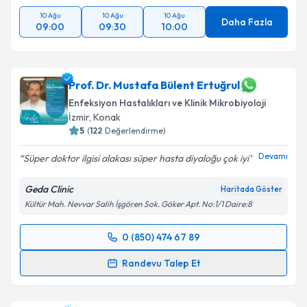
10 Ağu
10 Ağu
10 Ağu
Daha Fazla
09:00
09:30
10:00
Prof. Dr. Mustafa Bülent Ertuğrul
Enfeksiyon Hastalıkları ve Klinik Mikrobiyoloji
İzmir
, Konak
5
(
122
Değerlendirme)
Devamı
Süper doktor ilgisi alakası süper hasta diyaloğu çok iyi
Geda Clinic
Haritada Göster
Kültür Mah. Nevvar Salih İşgören Sok. Göker Apt. No:1/1 Daire:8
0 (850) 474 67 89
Randevu Takvimi Talebi
Randevu Talep Et
Prof. Dr. Mustafa Bülent Ertuğrul
için randevu
takvimi talebi oluşturun. Size bu uzmandan randevu