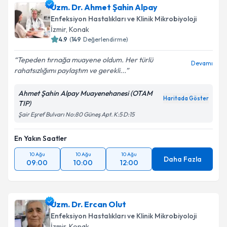
Uzm. Dr. Ahmet Şahin Alpay
almanız için bir takvim hazırlandığında e-posta ile
bilgilendireceğiz.
Enfeksiyon Hastalıkları ve Klinik Mikrobiyoloji
İzmir
, Konak
E-posta Adresiniz
4.9
(
149
Değerlendirme)
Tepeden tırnağa muayene oldum. Her türlü
Devamı
rahatsızlığımı paylaştım ve gerekli...
Kişisel verilerimin işlenmesine ilişkin
Aydınlatma
Ahmet Şahin Alpay Muayenehanesi (OTAM
Metni
'ni okudum ve kişisel verilerimin belirtilen
Haritada Göster
TIP)
kapsamda işlenmesini kabul ediyorum.
Şair Eşref Bulvarı No:80 Güneş Apt. K:5 D:15
En Yakın Saatler
Takvim Talebini Gönder
10 Ağu
10 Ağu
10 Ağu
Daha Fazla
09:00
10:00
12:00
Uzm. Dr. Ercan Olut
Enfeksiyon Hastalıkları ve Klinik Mikrobiyoloji
İzmir
, Konak