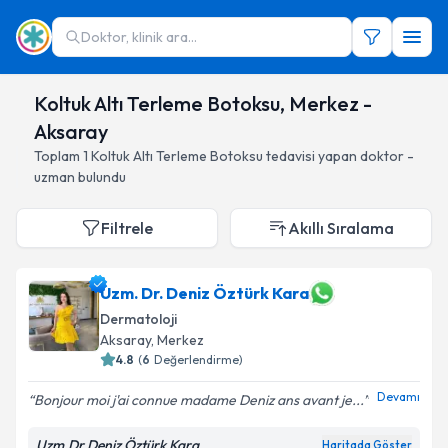
Doktor, klinik ara...
Koltuk Altı Terleme Botoksu, Merkez -
Aksaray
Toplam
1
Koltuk Altı Terleme Botoksu
tedavisi yapan doktor -
uzman bulundu
Filtrele
Akıllı Sıralama
Uzm. Dr. Deniz Öztürk Kara
Dermatoloji
Aksaray
, Merkez
4.8
(
6
Değerlendirme)
Devamı
Bonjour moi j'ai connue madame Deniz ans avant je...
Uzm.Dr Deniz Öztürk Kara
Haritada Göster