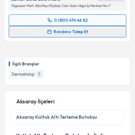
Taşpazar Mah. Ebulfeyz Elçibey Cad. Asko Vega İş Merkezi No:7
0 (850) 474 46 82
Randevu Takvimi Talebi
Randevu Talep Et
Uzm. Dr. Deniz Öztürk Kara
için randevu takvimi
talebi oluşturun. Size bu uzmandan randevu almanız
için bir takvim hazırlandığında e-posta ile
bilgilendireceğiz.
İlgili Branşlar
E-posta Adresiniz
Dermatoloji
1
Aksaray İlçeleri
Kişisel verilerimin işlenmesine ilişkin
Aydınlatma
Metni
'ni okudum ve kişisel verilerimin belirtilen
kapsamda işlenmesini kabul ediyorum.
Aksaray
Koltuk Altı Terleme Botoksu
Takvim Talebini Gönder