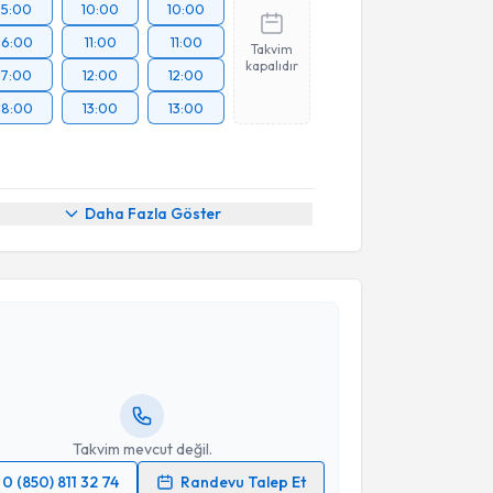
15:00
10:00
10:00
16:00
11:00
11:00
Takvim
kapalıdır
17:00
12:00
12:00
18:00
13:00
13:00
Daha Fazla Göster
akvimi Talebi
hsan Metin Leblebici
için randevu takvimi talebi
Size bu uzmandan randevu almanız için bir takvim
ında e-posta ile bilgilendireceğiz.
resiniz
Takvim mevcut değil.
0 (850) 811 32 74
Randevu Talep Et