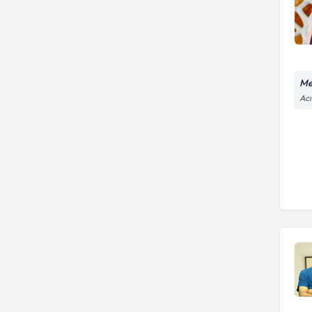
Me
Acı