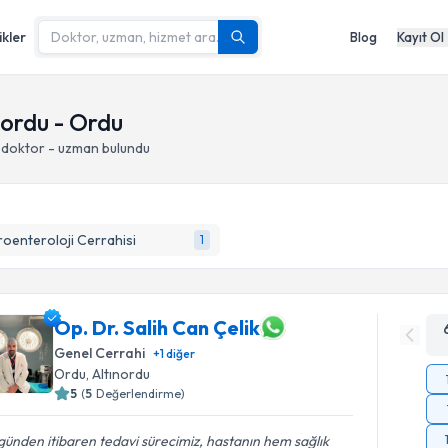
ikler
Blog
Kayıt Ol
nordu - Ordu
 doktor - uzman bulundu
oenteroloji Cerrahisi
1
Op. Dr. Salih Can Çelik
Genel Cerrahi
+
1
diğer
Ordu
, Altınordu
5
(
5
Değerlendirme)
 günden itibaren tedavi sürecimiz, hastanın hem sağlık