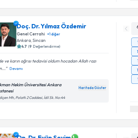
Doç. Dr. Yılmaz Özdemir
Genel Cerrahi
+
1
diğer
Ankara
, Sincan
4.7
(
9
Değerlendirme)
e ve karın ağrısı tedavisi oldum hocadan Allah razı
n...
Devamı
kman Hekim Üniversitesi Ankara
Haritada Göster
stanesi
içen Mh, Polatlı 2 Caddesi, İdil Sk. No:44
Op. Dr. Eyüp Sevim