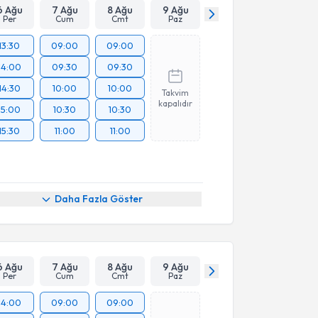
6 Ağu
7 Ağu
8 Ağu
9 Ağu
Per
Cum
Cmt
Paz
13:30
09:00
09:00
14:00
09:30
09:30
14:30
10:00
10:00
Takvim
kapalıdır
15:00
10:30
10:30
15:30
11:00
11:00
Daha Fazla Göster
6 Ağu
7 Ağu
8 Ağu
9 Ağu
Per
Cum
Cmt
Paz
14:00
09:00
09:00