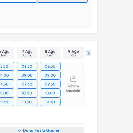
 verilerimin işlenmesine ilişkin
Aydınlatma Metni
'ni
 ve kişisel verilerimin belirtilen kapsamda
esini kabul ediyorum.
Takvim Talebini Gönder
6 Ağu
7 Ağu
8 Ağu
9 Ağu
Per
Cum
Cmt
Paz
13:30
08:30
08:30
14:00
09:00
09:00
14:30
09:30
09:30
Takvim
kapalıdır
15:00
10:00
10:00
15:30
10:30
10:30
Daha Fazla Göster