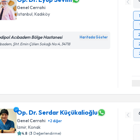
Genel Cerrahi
İstanbul
, Kadıköy
dipol Acıbadem Bölge Hastanesi
Haritada Göster
badem, Şht. Emin Çölen Sokağı No:4, 34718
Op. Dr. Serdar Küçükalioğlu
Genel Cerrahi
+
2
diğer
İzmir
, Konak
4.8
(
3
Değerlendirme)