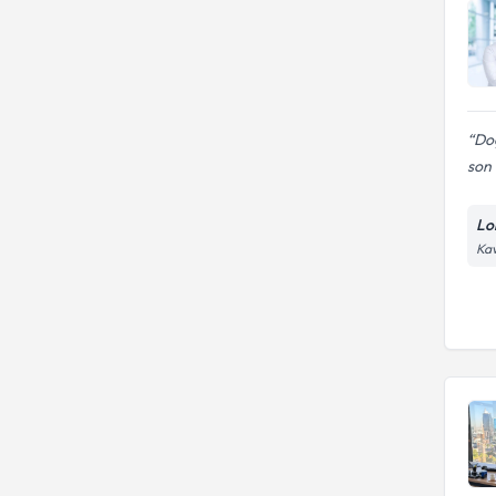
Doç
son 
Lo
Kav