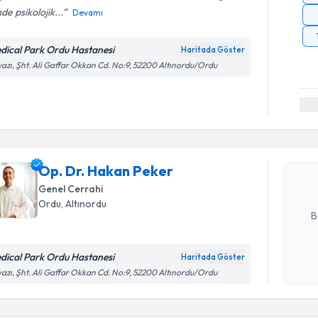
e psikolojik...
Devamı
dical Park Ordu Hastanesi
Haritada Göster
azı, Şht. Ali Gaffar Okkan Cd. No:9, 52200 Altınordu/Ordu
Randevu T
Op. Dr. H
bu uzmandan
Op. Dr. Hakan Peker
posta ile bi
Genel Cerrahi
E-posta Ad
Ordu
, Altınordu
B
dical Park Ordu Hastanesi
Haritada Göster
Kişisel
azı, Şht. Ali Gaffar Okkan Cd. No:9, 52200 Altınordu/Ordu
okudum
işlenm