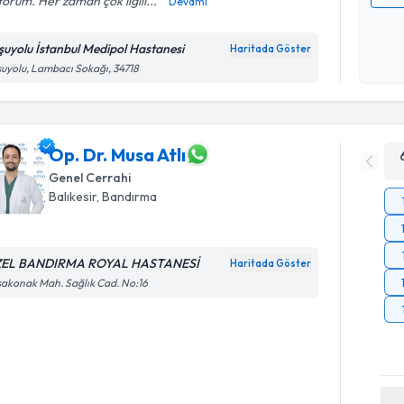
orum. Her zaman çok ilgili...
Devamı
Kişisel
okudum
şuyolu İstanbul Medipol Hastanesi
Haritada Göster
işlenm
uyolu, Lambacı Sokağı, 34718
Op. Dr. Musa Atlı
Genel Cerrahi
Balıkesir
, Bandırma
EL BANDIRMA ROYAL HASTANESİ
Haritada Göster
akonak Mah. Sağlık Cad. No:16