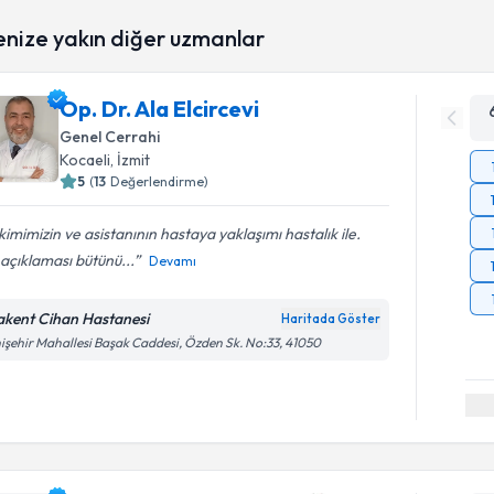
enize yakın diğer uzmanlar
Op. Dr. Ala Elcircevi
Genel Cerrahi
Kocaeli
, İzmit
5
(
13
Değerlendirme)
imimizin ve asistanının hastaya yaklaşımı hastalık ile.
li açıklaması bütünü...
Devamı
akent Cihan Hastanesi
Haritada Göster
işehir Mahallesi Başak Caddesi, Özden Sk. No:33, 41050