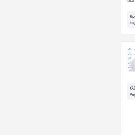
dokt
Ko
Koş
ÖZ
Paş