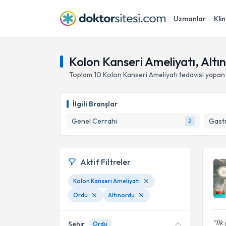
Uzmanlar
Klin
Kolon Kanseri Ameliyatı, Altı
Toplam
10
Kolon Kanseri Ameliyatı
tedavisi yapan
İlgili Branşlar
Genel Cerrahi
Gastr
2
Aktif Filtreler
Kolon Kanseri Ameliyatı
Ordu
Altınordu
İlk
Şehir
Ordu