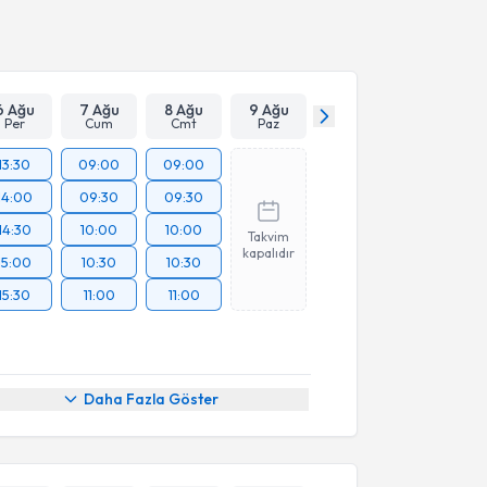
Takvim Talebini Gönder
6 Ağu
7 Ağu
8 Ağu
9 Ağu
Per
Cum
Cmt
Paz
13:30
09:00
09:00
14:00
09:30
09:30
14:30
10:00
10:00
Takvim
kapalıdır
15:00
10:30
10:30
15:30
11:00
11:00
Daha Fazla Göster