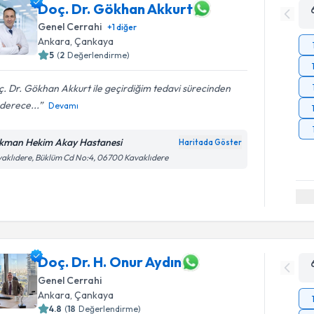
Doç. Dr. Gökhan Akkurt
Genel Cerrahi
+
1
diğer
Ankara
, Çankaya
5
(
2
Değerlendirme)
. Dr. Gökhan Akkurt ile geçirdiğim tedavi sürecinden
derece...
Devamı
kman Hekim Akay Hastanesi
Haritada Göster
aklıdere, Büklüm Cd No:4, 06700 Kavaklıdere
Doç. Dr. H. Onur Aydın
Genel Cerrahi
Ankara
, Çankaya
4.8
(
18
Değerlendirme)