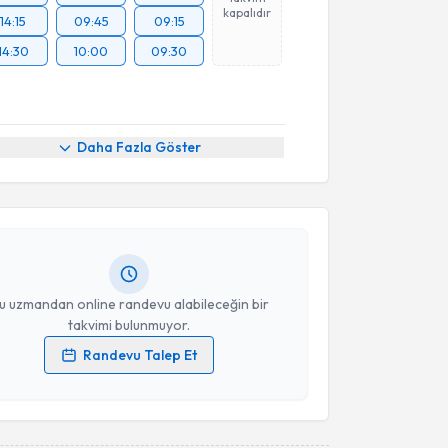
kapalıdır
14:15
09:45
09:15
14:30
10:00
09:30
akvimi Talebi
Daha Fazla Göster
akan Peker
için randevu takvimi talebi oluşturun. Size
 randevu almanız için bir takvim hazırlandığında e-
lgilendireceğiz.
resiniz
u uzmandan online randevu alabileceğin bir
takvimi bulunmuyor.
Randevu Talep Et
 verilerimin işlenmesine ilişkin
Aydınlatma Metni
'ni
 ve kişisel verilerimin belirtilen kapsamda
esini kabul ediyorum.