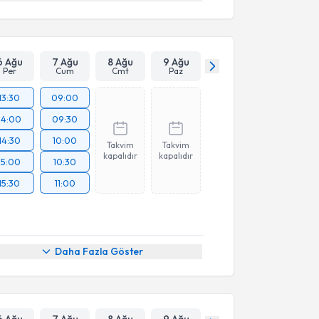
6 Ağu
7 Ağu
8 Ağu
9 Ağu
Per
Cum
Cmt
Paz
13:30
09:00
14:00
09:30
14:30
10:00
Takvim
Takvim
kapalıdır
kapalıdır
15:00
10:30
15:30
11:00
Daha Fazla Göster