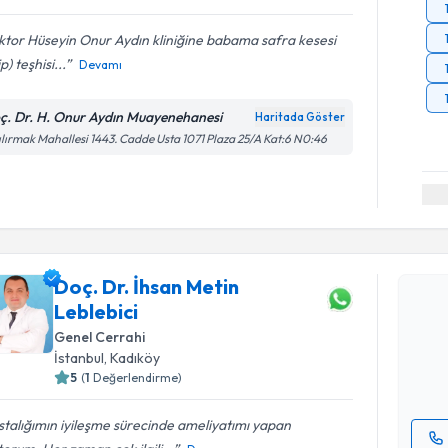
tor Hüseyin Onur Aydın kliniğine babama safra kesesi
p) teşhisi...
Devamı
ç. Dr. H. Onur Aydın Muayenehanesi
Haritada Göster
ılırmak Mahallesi 1443. Cadde Usta 1071 Plaza 25/A Kat:6 N0:46
Randevu T
Doç. Dr. İhsan Metin
Doç. Dr. İ
Leblebici
oluşturun. 
hazırlandığ
Genel Cerrahi
İstanbul
, Kadıköy
E-posta Ad
5
(
1
Değerlendirme)
talığımın iyileşme sürecinde ameliyatımı yapan