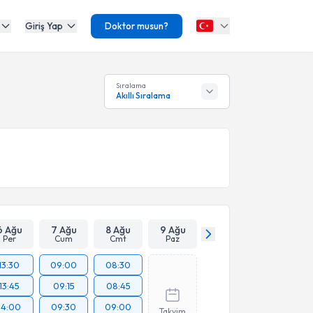
Giriş Yap
Doktor musun?
Sıralama
Akıllı Sıralama
6 Ağu
7 Ağu
8 Ağu
9 Ağu
Per
Cum
Cmt
Paz
13:30
09:00
08:30
13:45
09:15
08:45
14:00
09:30
09:00
Takvim