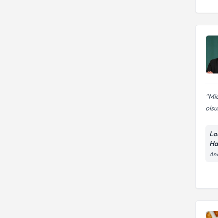
Mid
olsu
Lo
Ha
And