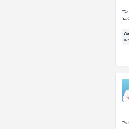
Dok
(poli
Do
Kız
Has