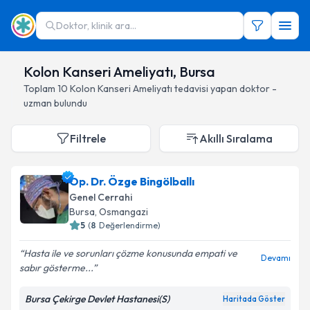
Doktor, klinik ara...
Kolon Kanseri Ameliyatı, Bursa
Toplam
10
Kolon Kanseri Ameliyatı
tedavisi yapan doktor -
uzman bulundu
Filtrele
Akıllı Sıralama
Op. Dr. Özge Bingölballı
Genel Cerrahi
Bursa
, Osmangazi
5
(
8
Değerlendirme)
Hasta ile ve sorunları çözme konusunda empati ve
Devamı
sabır gösterme...
Bursa Çekirge Devlet Hastanesi(S)
Haritada Göster