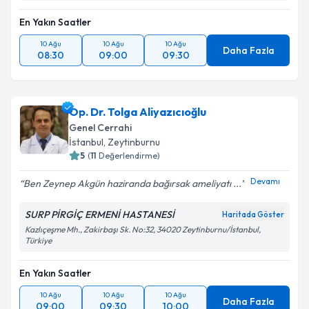
En Yakın Saatler
10 Ağu
10 Ağu
10 Ağu
Daha Fazla
08:30
09:00
09:30
Op. Dr. Tolga Aliyazıcıoğlu
Genel Cerrahi
İstanbul
, Zeytinburnu
5
(
11
Değerlendirme)
Devamı
Ben Zeynep Akgün haziranda bağırsak ameliyatı ...
SURP PİRGİÇ ERMENİ HASTANESİ
Haritada Göster
Kazlıçeşme Mh., Zakirbaşı Sk. No:32, 34020 Zeytinburnu/İstanbul,
Türkiye
En Yakın Saatler
10 Ağu
10 Ağu
10 Ağu
Daha Fazla
09:00
09:30
10:00