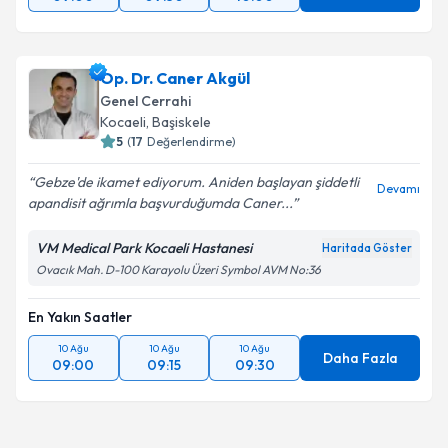
Op. Dr. Caner Akgül
Genel Cerrahi
Kocaeli
, Başiskele
5
(
17
Değerlendirme)
Gebze'de ikamet ediyorum. Aniden başlayan şiddetli
Devamı
apandisit ağrımla başvurduğumda Caner...
VM Medical Park Kocaeli Hastanesi
Haritada Göster
Ovacık Mah. D-100 Karayolu Üzeri Symbol AVM No:36
En Yakın Saatler
10 Ağu
10 Ağu
10 Ağu
Daha Fazla
09:00
09:15
09:30