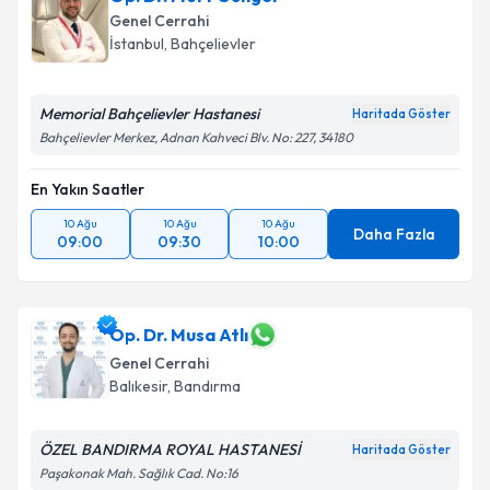
bilgilendireceğiz.
Genel Cerrahi
İstanbul
, Bahçelievler
E-posta Adresiniz
Memorial Bahçelievler Hastanesi
Haritada Göster
Bahçelievler Merkez, Adnan Kahveci Blv. No: 227, 34180
Kişisel verilerimin işlenmesine ilişkin
Aydınlatma
En Yakın Saatler
Metni
'ni okudum ve kişisel verilerimin belirtilen
kapsamda işlenmesini kabul ediyorum.
10 Ağu
10 Ağu
10 Ağu
Daha Fazla
09:00
09:30
10:00
Takvim Talebini Gönder
Op. Dr. Musa Atlı
Genel Cerrahi
Balıkesir
, Bandırma
ÖZEL BANDIRMA ROYAL HASTANESİ
Haritada Göster
Paşakonak Mah. Sağlık Cad. No:16