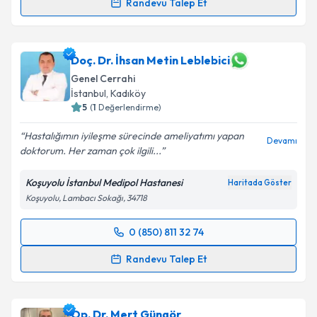
Randevu Talep Et
Uzm. Dr. Hasan Yavuz
için randevu takvimi talebi
oluşturun. Size bu uzmandan randevu almanız için bir
takvim hazırlandığında e-posta ile bilgilendireceğiz.
Doç. Dr. İhsan Metin Leblebici
Genel Cerrahi
E-posta Adresiniz
İstanbul
, Kadıköy
5
(
1
Değerlendirme)
Hastalığımın iyileşme sürecinde ameliyatımı yapan
Devamı
doktorum. Her zaman çok ilgili...
Kişisel verilerimin işlenmesine ilişkin
Aydınlatma
Metni
'ni okudum ve kişisel verilerimin belirtilen
Koşuyolu İstanbul Medipol Hastanesi
Haritada Göster
kapsamda işlenmesini kabul ediyorum.
Koşuyolu, Lambacı Sokağı, 34718
Takvim Talebini Gönder
0 (850) 811 32 74
Randevu Takvimi Talebi
Randevu Talep Et
Doç. Dr. İhsan Metin Leblebici
için randevu takvimi
talebi oluşturun. Size bu uzmandan randevu almanız
Op. Dr. Mert Güngör
için bir takvim hazırlandığında e-posta ile