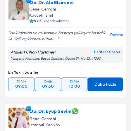
Op. Dr. Ala Elcircevi
Genel Cerrahi
E-posta Adresiniz
Kocaeli
, İzmit
5
(
13
Değerlendirme)
Hekimimizin ve asistanının hastaya yaklaşımı hastalık
Devamı
ile. ilgili açıklaması bütünü...
Kişisel verilerimin işlenmesine ilişkin
Aydınlatma
Metni
'ni okudum ve kişisel verilerimin belirtilen
kapsamda işlenmesini kabul ediyorum.
Atakent Cihan Hastanesi
Haritada Göster
Yenişehir Mahallesi Başak Caddesi, Özden Sk. No:33, 41050
Takvim Talebini Gönder
En Yakın Saatler
10 Ağu
10 Ağu
10 Ağu
Daha Fazla
09:00
09:30
10:00
Op. Dr. Eyüp Sevim
Genel Cerrahi
İstanbul
, Kadıköy