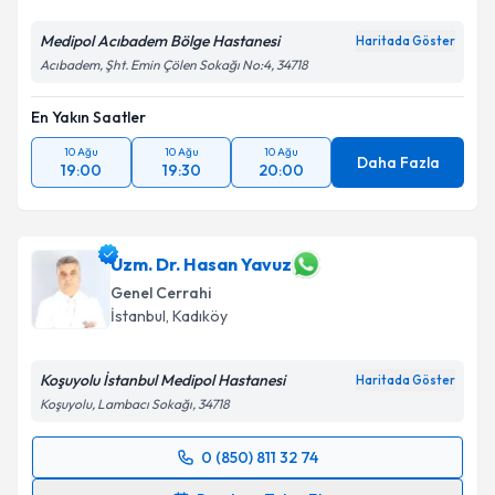
Medipol Acıbadem Bölge Hastanesi
Haritada Göster
Acıbadem, Şht. Emin Çölen Sokağı No:4, 34718
En Yakın Saatler
10 Ağu
10 Ağu
10 Ağu
Daha Fazla
19:00
19:30
20:00
Uzm. Dr. Hasan Yavuz
Genel Cerrahi
İstanbul
, Kadıköy
Koşuyolu İstanbul Medipol Hastanesi
Haritada Göster
Koşuyolu, Lambacı Sokağı, 34718
0 (850) 811 32 74
Randevu Takvimi Talebi