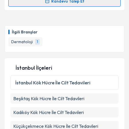
Kişisel verilerimin işlenmesine ilişkin
Aydınlatma
Randevu Talep Et
Randevu Takvimi Talebi
Metni
'ni okudum ve kişisel verilerimin belirtilen
kapsamda işlenmesini kabul ediyorum.
Uzm. Dr. Fulya Gönen
için randevu takvimi talebi
oluşturun. Size bu uzmandan randevu almanız için bir
Takvim Talebini Gönder
İlgili Branşlar
takvim hazırlandığında e-posta ile bilgilendireceğiz.
Dermatoloji
1
E-posta Adresiniz
İstanbul İlçeleri
Kişisel verilerimin işlenmesine ilişkin
Aydınlatma
Metni
'ni okudum ve kişisel verilerimin belirtilen
İstanbul
Kök Hücre İle Cilt Tedavileri
kapsamda işlenmesini kabul ediyorum.
Beşiktaş
Kök Hücre İle Cilt Tedavileri
Takvim Talebini Gönder
Kadıköy
Kök Hücre İle Cilt Tedavileri
Küçükçekmece
Kök Hücre İle Cilt Tedavileri