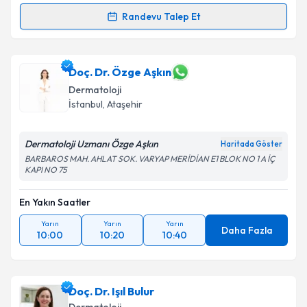
Randevu Talep Et
Randevu Takvimi Talebi
Uzm. Dr. Günay Mammadova
için randevu takvimi
Doç. Dr. Özge Aşkın
talebi oluşturun. Size bu uzmandan randevu almanız
Dermatoloji
için bir takvim hazırlandığında e-posta ile
İstanbul
, Ataşehir
bilgilendireceğiz.
E-posta Adresiniz
Dermatoloji Uzmanı Özge Aşkın
Haritada Göster
BARBAROS MAH. AHLAT SOK. VARYAP MERİDİAN E1 BLOK NO 1 A İÇ
KAPI NO 75
En Yakın Saatler
Kişisel verilerimin işlenmesine ilişkin
Aydınlatma
Metni
'ni okudum ve kişisel verilerimin belirtilen
Yarın
Yarın
Yarın
Daha Fazla
kapsamda işlenmesini kabul ediyorum.
10:00
10:20
10:40
Takvim Talebini Gönder
Doç. Dr. Işıl Bulur