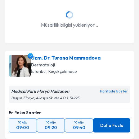
Müsaitlik bilgisi yükleniyor...
Uzm. Dr. Turana Mammadova
Dermatoloji
İstanbul
, Küçükçekmece
Medical Park Florya Hastanesi
Haritada Göster
Beşyol, Florya, Akasya Sk. No:4 D:1, 34295
En Yakın Saatler
10 Ağu
10 Ağu
10 Ağu
Daha Fazla
09:00
09:20
09:40