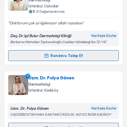
Dermatoloji
İstanbul
, Üsküdar
5
(
1
Değerlendirme)
Doktorum çok iyi ilgileniyor allah razıolsun
Doç.Dr.Işıl Bulur Dermatoloji Kliniği
Haritada Göster
Barbaros Mahallesi Tophanelioğlu Caddesi Validebağ No:72 / HC
Randevu Talep Et
Randevu Takvimi Talebi
Doç. Dr. Işıl Bulur
için randevu takvimi talebi
Uzm. Dr. Fulya Gönen
oluşturun. Size bu uzmandan randevu almanız için bir
Dermatoloji
takvim hazırlandığında e-posta ile bilgilendireceğiz.
İstanbul
, Kadıköy
E-posta Adresiniz
Uzm. Dr. Fulya Gönen
Haritada Göster
CADDEBOSTAN MAH. KANTARCİ RİZA SK. NO1 D1 34728 KADİKOY