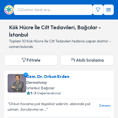
Doktor, klinik ara...
Kök Hücre İle Cilt Tedavileri, Bağcılar -
İstanbul
Toplam
10
Kök Hücre İle Cilt Tedavileri
tedavisi yapan doktor -
uzman bulundu
Filtrele
Akıllı Sıralama
Uzm. Dr. Orkun Erden
Dermatoloji
İstanbul
, Bağcılar
5
(
3
Değerlendirme)
Orkun hocama çok teşekkür ederim. alanında çok
Devamı
uzman. Sorularıma ve...