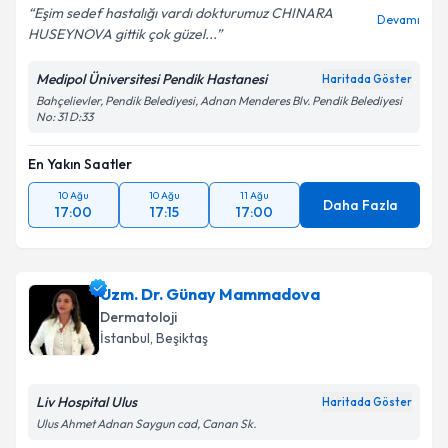
Eşim sedef hastalığı vardı dokturumuz CHINARA
Devamı
HUSEYNOVA gittik çok güzel...
Medipol Üniversitesi Pendik Hastanesi
Haritada Göster
Bahçelievler, Pendik Belediyesi, Adnan Menderes Blv. Pendik Belediyesi
No: 31 D:33
En Yakın Saatler
10 Ağu
10 Ağu
11 Ağu
Daha Fazla
17:00
17:15
17:00
Uzm. Dr. Günay Mammadova
Dermatoloji
İstanbul
, Beşiktaş
Liv Hospital Ulus
Haritada Göster
Ulus Ahmet Adnan Saygun cad, Canan Sk.