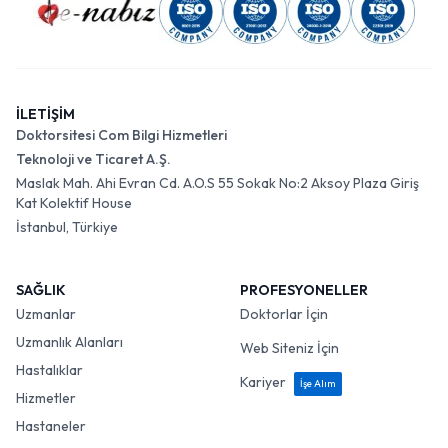
İLETİŞİM
Doktorsitesi Com Bilgi Hizmetleri
Teknoloji ve Ticaret A.Ş.
Maslak Mah. Ahi Evran Cd. A.O.S 55 Sokak No:2 Aksoy Plaza Giriş
Kat Kolektif House
İstanbul, Türkiye
SAĞLIK
PROFESYONELLER
Uzmanlar
Doktorlar İçin
Uzmanlık Alanları
Web Siteniz İçin
Hastalıklar
Kariyer
İşe Alım
Hizmetler
Hastaneler