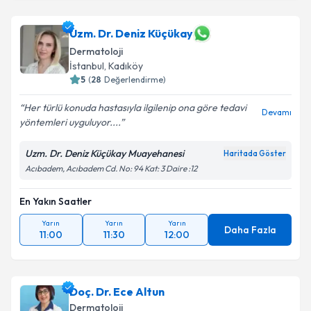
Uzm. Dr. Deniz Küçükay
Dermatoloji
İstanbul
, Kadıköy
5
(
28
Değerlendirme)
Her türlü konuda hastasıyla ilgilenip ona göre tedavi
Devamı
yöntemleri uyguluyor....
Uzm. Dr. Deniz Küçükay Muayehanesi
Haritada Göster
Acıbadem, Acıbadem Cd. No: 94 Kat: 3 Daire :12
En Yakın Saatler
Yarın
Yarın
Yarın
Daha Fazla
11:00
11:30
12:00
Doç. Dr. Ece Altun
Dermatoloji