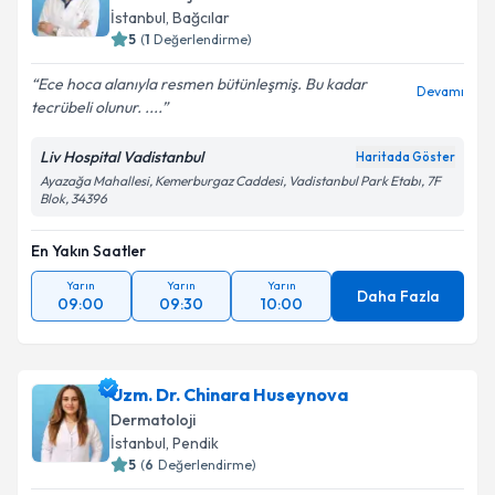
İstanbul
, Bağcılar
5
(
1
Değerlendirme)
Ece hoca alanıyla resmen bütünleşmiş. Bu kadar
Devamı
tecrübeli olunur. ....
Liv Hospital Vadistanbul
Haritada Göster
Ayazağa Mahallesi, Kemerburgaz Caddesi, Vadistanbul Park Etabı, 7F
Blok, 34396
En Yakın Saatler
Yarın
Yarın
Yarın
Daha Fazla
09:00
09:30
10:00
Uzm. Dr. Chinara Huseynova
Dermatoloji
İstanbul
, Pendik
5
(
6
Değerlendirme)