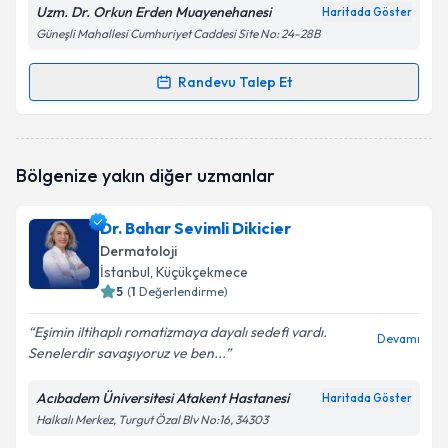
Uzm. Dr. Orkun Erden Muayenehanesi
Haritada Göster
Güneşli Mahallesi Cumhuriyet Caddesi Site No: 24-28B
Randevu Talep Et
Randevu Takvimi Talebi
Uzm. Dr. Orkun Erden
için randevu takvimi talebi
Bölgenize yakın diğer uzmanlar
oluşturun. Size bu uzmandan randevu almanız için bir
takvim hazırlandığında e-posta ile bilgilendireceğiz.
Dr. Bahar Sevimli Dikicier
E-posta Adresiniz
Dermatoloji
İstanbul
, Küçükçekmece
5
(
1
Değerlendirme)
Eşimin iltihaplı romatizmaya dayalı sedefi vardı.
Kişisel verilerimin işlenmesine ilişkin
Aydınlatma
Devamı
Senelerdir savaşıyoruz ve ben...
Metni
'ni okudum ve kişisel verilerimin belirtilen
kapsamda işlenmesini kabul ediyorum.
Acıbadem Üniversitesi Atakent Hastanesi
Haritada Göster
Halkalı Merkez, Turgut Özal Blv No:16, 34303
Takvim Talebini Gönder