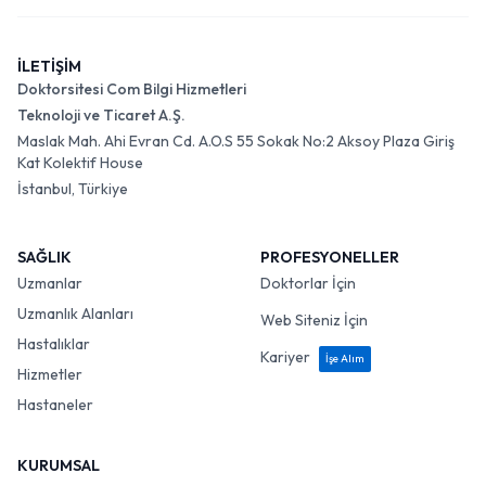
İLETİŞİM
Doktorsitesi Com Bilgi Hizmetleri
Teknoloji ve Ticaret A.Ş.
Maslak Mah. Ahi Evran Cd. A.O.S 55 Sokak No:2 Aksoy Plaza Giriş
Kat Kolektif House
İstanbul, Türkiye
SAĞLIK
PROFESYONELLER
Uzmanlar
Doktorlar İçin
Uzmanlık Alanları
Web Siteniz İçin
Hastalıklar
Kariyer
İşe Alım
Hizmetler
Hastaneler
KURUMSAL