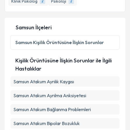
Klinik Psikolog
Psikoloji
2
2
E-posta Adresiniz
Samsun İlçeleri
Kişisel verilerimin işlenmesine ilişkin
Aydınlatma
Samsun
Kişilik Örüntüsüne İlişkin Sorunlar
Metni
'ni okudum ve kişisel verilerimin belirtilen
kapsamda işlenmesini kabul ediyorum.
Kişilik Örüntüsüne İlişkin Sorunlar ile İlgili
Hastalıklar
Takvim Talebini Gönder
Samsun Atakum Ayrılık Kaygısı
Samsun Atakum Ayrılma Anksiyetesi
Samsun Atakum Bağlanma Problemleri
Samsun Atakum Bipolar Bozukluk