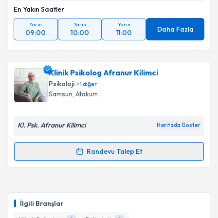
En Yakın Saatler
Yarın
Yarın
Yarın
Daha Fazla
09:00
10:00
11:00
Klinik Psikolog Afranur Kilimci
Psikoloji
+
1
diğer
Samsun
, Atakum
Kl. Psk. Afranur Kilimci
Haritada Göster
Randevu Talep Et
Randevu Takvimi Talebi
Klinik Psikolog Afranur Kilimci
için randevu takvimi
talebi oluşturun. Size bu uzmandan randevu almanız
İlgili Branşlar
için bir takvim hazırlandığında e-posta ile
bilgilendireceğiz.