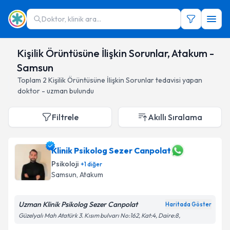
Doktor, klinik ara...
Kişilik Örüntüsüne İlişkin Sorunlar, Atakum -
Samsun
Toplam
2
Kişilik Örüntüsüne İlişkin Sorunlar
tedavisi yapan
doktor - uzman bulundu
Filtrele
Akıllı Sıralama
Klinik Psikolog Sezer Canpolat
Psikoloji
+
1
diğer
Samsun
, Atakum
Uzman Klinik Psikolog Sezer Canpolat
Haritada Göster
Güzelyalı Mah Atatürk 3. Kısım bulvarı No:162, Kat:4, Daire:8,