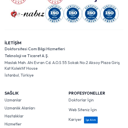
İLETİŞİM
Doktorsitesi Com Bilgi Hizmetleri
Teknoloji ve Ticaret A.Ş.
Maslak Mah. Ahi Evran Cd. A.O.S 55 Sokak No:2 Aksoy Plaza Giriş
Kat Kolektif House
İstanbul, Türkiye
SAĞLIK
PROFESYONELLER
Uzmanlar
Doktorlar İçin
Uzmanlık Alanları
Web Siteniz İçin
Hastalıklar
Kariyer
İşe Alım
Hizmetler