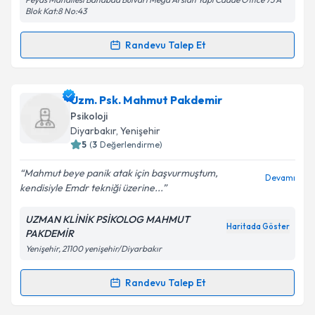
Kişisel verilerimin işlenmesine ilişkin
Aydınlatma
Blok Kat:8 No:43
Metni
'ni okudum ve kişisel verilerimin belirtilen
kapsamda işlenmesini kabul ediyorum.
Randevu Talep Et
Randevu Takvimi Talebi
Takvim Talebini Gönder
Klinik Psikolog Cemre Hazal Çevik
için randevu
Uzm. Psk. Mahmut Pakdemir
takvimi talebi oluşturun. Size bu uzmandan randevu
Psikoloji
almanız için bir takvim hazırlandığında e-posta ile
Diyarbakır
, Yenişehir
bilgilendireceğiz.
5
(
3
Değerlendirme)
E-posta Adresiniz
Mahmut beye panik atak için başvurmuştum,
Devamı
kendisiyle Emdr tekniği üzerine...
UZMAN KLİNİK PSİKOLOG MAHMUT
Haritada Göster
PAKDEMİR
Kişisel verilerimin işlenmesine ilişkin
Aydınlatma
Yenişehir, 21100 yenişehir/Diyarbakır
Metni
'ni okudum ve kişisel verilerimin belirtilen
kapsamda işlenmesini kabul ediyorum.
Randevu Talep Et
Randevu Takvimi Talebi
Takvim Talebini Gönder