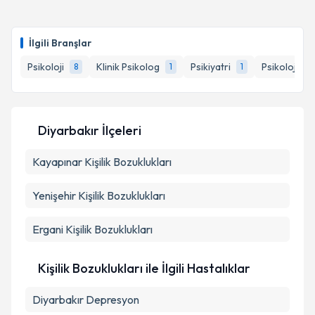
Uzm. Psk. Mahmut Pakdemir
için randevu takvimi
talebi oluşturun. Size bu uzmandan randevu almanız
İlgili Branşlar
için bir takvim hazırlandığında e-posta ile
bilgilendireceğiz.
Psikoloji
Klinik Psikolog
Psikiyatri
Psikolojik 
8
1
1
E-posta Adresiniz
Diyarbakır İlçeleri
Kayapınar
Kişisel verilerimin işlenmesine ilişkin
Kişilik Bozuklukları
Aydınlatma
Metni
'ni okudum ve kişisel verilerimin belirtilen
kapsamda işlenmesini kabul ediyorum.
Yenişehir
Kişilik Bozuklukları
Ergani
Kişilik Bozuklukları
Takvim Talebini Gönder
Kişilik Bozuklukları ile İlgili Hastalıklar
Diyarbakır Depresyon