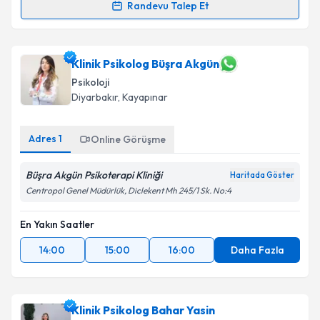
Randevu Talep Et
Dr. Azad Günderci
için randevu takvimi talebi
oluşturun. Size bu uzmandan randevu almanız için bir
takvim hazırlandığında e-posta ile bilgilendireceğiz.
Klinik Psikolog Büşra Akgün
Psikoloji
E-posta Adresiniz
Diyarbakır
, Kayapınar
Adres
1
Online Görüşme
Kişisel verilerimin işlenmesine ilişkin
Aydınlatma
Büşra Akgün Psikoterapi Kliniği
Metni
'ni okudum ve kişisel verilerimin belirtilen
Haritada Göster
kapsamda işlenmesini kabul ediyorum.
Centropol Genel Müdürlük, Diclekent Mh 245/1 Sk. No:4
En Yakın Saatler
Takvim Talebini Gönder
14:00
15:00
16:00
Daha Fazla
Klinik Psikolog Bahar Yasin