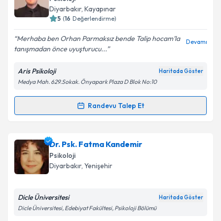
Diyarbakır
, Kayapınar
5
(
16
Değerlendirme)
Merhaba ben Orhan Parmaksız bende Talip hocam’la
Devamı
tanışmadan önce uyuşturucu...
Aris Psikoloji
Haritada Göster
Medya Mah. 629.Sokak. Önyapark Plaza D Blok No:10
Randevu Talep Et
Randevu Takvimi Talebi
Uzm. Psk. Talip Sami
için randevu takvimi talebi
Dr. Psk. Fatma Kandemir
oluşturun. Size bu uzmandan randevu almanız için bir
Psikoloji
takvim hazırlandığında e-posta ile bilgilendireceğiz.
Diyarbakır
, Yenişehir
E-posta Adresiniz
Dicle Üniversitesi
Haritada Göster
Dicle Üniversitesi, Edebiyat Fakültesi, Psikoloji Bölümü