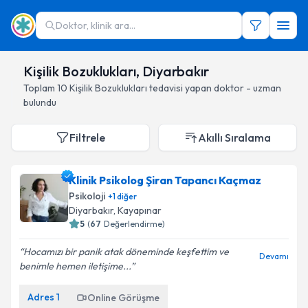
Doktor, klinik ara...
Kişilik Bozuklukları, Diyarbakır
Toplam
10
Kişilik Bozuklukları
tedavisi yapan doktor - uzman
bulundu
Filtrele
Akıllı Sıralama
Klinik Psikolog Şiran Tapancı Kaçmaz
Psikoloji
+
1
diğer
Diyarbakır
, Kayapınar
5
(
67
Değerlendirme)
Hocamızı bir panik atak döneminde keşfettim ve
Devamı
benimle hemen iletişime...
Adres
1
Online Görüşme