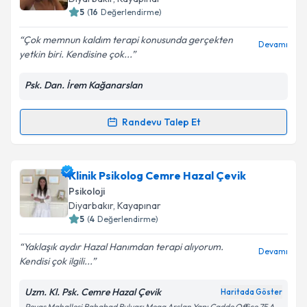
5
(
16
Değerlendirme)
E-posta Adresiniz
Çok memnun kaldım terapi konusunda gerçekten
Devamı
yetkin biri. Kendisine çok...
Psk. Dan. İrem Kağanarslan
Kişisel verilerimin işlenmesine ilişkin
Aydınlatma
Metni
'ni okudum ve kişisel verilerimin belirtilen
kapsamda işlenmesini kabul ediyorum.
Randevu Talep Et
Randevu Takvimi Talebi
Takvim Talebini Gönder
Psk. Dan. İrem Kağanarslan
için randevu takvimi
Klinik Psikolog Cemre Hazal Çevik
talebi oluşturun. Size bu uzmandan randevu almanız
Psikoloji
için bir takvim hazırlandığında e-posta ile
Diyarbakır
, Kayapınar
bilgilendireceğiz.
5
(
4
Değerlendirme)
E-posta Adresiniz
Yaklaşık aydır Hazal Hanımdan terapi alıyorum.
Devamı
Kendisi çok ilgili...
Uzm. Kl. Psk. Cemre Hazal Çevik
Haritada Göster
Peyas Mahallesi Bahabad Bulvarı Mega Arslan Yapı Cadde Office 75 A