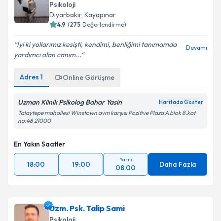
Psikoloji
Diyarbakır
, Kayapınar
4.9
(
275
Değerlendirme)
İyi ki yollarımız kesişti, kendimi, benliğimi tanımamda
Devamı
yardımcı olan canım...
Adres
1
Online Görüşme
Uzman Klinik Psikolog Bahar Yasin
Haritada Göster
Talaytepe mahallesi Winstown avm karşısı Pozitive Plaza A blok 8.kat
no:48 21000
En Yakın Saatler
Yarın
18:00
19:00
Daha Fazla
08:00
Uzm. Psk. Talip Sami
Psikoloji