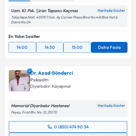
Uzm. Kl. Psk. Şiran Tapancı Kaçmaz
Haritada Göster
Talaytepe Mah. 4009/1 Sok. Ay Corner Plaza Bina No:4 B Blok Kat:6
Daire No:24
En Yakın Saatler
14:00
14:30
15:00
Daha Fazla
Dr. Azad Günderci
Psikiyatri
Diyarbakır
, Kayapınar
Memorial Diyarbakır Hastanesi
Haritada Göster
Peyas, Fırat Blv. No: 12, 21070
0 (850) 474 90 34
Randevu Takvimi Talebi