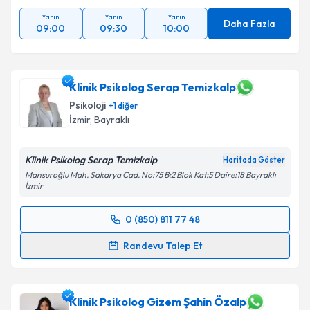
Yarın
Yarın
Yarın
Daha Fazla
09:00
09:30
10:00
Klinik Psikolog Serap Temizkalp
Psikoloji
+
1
diğer
İzmir
, Bayraklı
Klinik Psikolog Serap Temizkalp
Haritada Göster
Mansuroğlu Mah. Sakarya Cad. No:75 B:2 Blok Kat:5 Daire:18 Bayraklı
İzmir
0 (850) 811 77 48
Randevu Takvimi Talebi
Randevu Talep Et
Klinik Psikolog Serap Temizkalp
için randevu
takvimi talebi oluşturun. Size bu uzmandan randevu
almanız için bir takvim hazırlandığında e-posta ile
Klinik Psikolog Gizem Şahin Özalp