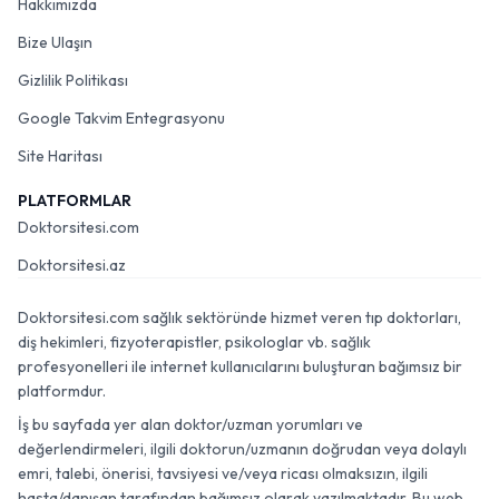
Hakkımızda
Bize Ulaşın
Gizlilik Politikası
Google Takvim Entegrasyonu
Site Haritası
PLATFORMLAR
Doktorsitesi.com
Doktorsitesi.az
Doktorsitesi.com sağlık sektöründe hizmet veren tıp doktorları,
diş hekimleri, fizyoterapistler, psikologlar vb. sağlık
profesyonelleri ile internet kullanıcılarını buluşturan bağımsız bir
platformdur.
İş bu sayfada yer alan doktor/uzman yorumları ve
değerlendirmeleri, ilgili doktorun/uzmanın doğrudan veya dolaylı
emri, talebi, önerisi, tavsiyesi ve/veya ricası olmaksızın, ilgili
hasta/danışan tarafından bağımsız olarak yazılmaktadır. Bu web