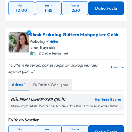
Yarın
Yarın
Yarın
Daha Fazla
10:00
11:15
12:30
Klinik Psikolog Gülfem Mahpeyker Çelik
Psikoloji
+
1
diğer
İzmir
, Bayraklı
5
(
2
Değerlendirme)
Gülfem ile terapi çok sevdiğin bir sokağı yeniden
Devamı
ziyaret gibi....
Adres
1
Online Görüşme
GÜLFEM MAHPEYKER ÇELİK
Haritada Göster
Mansuroğlu Mah. 1593/1 Sok. No:14 G Blok Kat:1 Daire:4 Bayraklı İzmir
En Yakın Saatler
Yarın
Yarın
Yarın