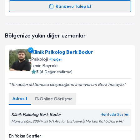
Randevu Talep Et
Randevu Takvimi Talebi
Klinik Psikolog Buse Göçmen Er
için randevu
Bölgenize yakın diğer uzmanlar
takvimi talebi oluşturun. Size bu uzmandan randevu
almanız için bir takvim hazırlandığında e-posta ile
bilgilendireceğiz.
Klinik Psikolog Berk Bodur
Psikoloji
+
1
diğer
E-posta Adresiniz
İzmir
, Bayraklı
5
(
6
Değerlendirme)
Terapilerdd Sonuca ulaşacağıma inanıyorum Berk hocayla.
Kişisel verilerimin işlenmesine ilişkin
Aydınlatma
Adres
1
Metni
'ni okudum ve kişisel verilerimin belirtilen
Online Görüşme
kapsamda işlenmesini kabul ediyorum.
Klinik Psikolog Berk Bodur
Haritada Göster
Mansuroğlu, 288/4. Sk 9/1 Avcılar Exclusive İş Merkezi Kat:6 Daire:141
Takvim Talebini Gönder
En Yakın Saatler