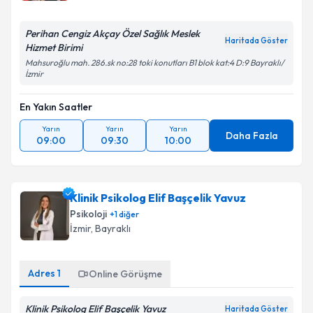
Perihan Cengiz Akçay Özel Sağlık Meslek
Haritada Göster
Hizmet Birimi
Mahsuroğlu mah. 286.sk no:28 toki konutları B1 blok kat:4 D:9 Bayraklı/
İzmir
En Yakın Saatler
Yarın
Yarın
Yarın
Daha Fazla
09:00
09:30
10:00
Klinik Psikolog Elif Başçelik Yavuz
Psikoloji
+
1
diğer
İzmir
, Bayraklı
Adres
1
Online Görüşme
Klinik Psikolog Elif Başçelik Yavuz
Haritada Göster