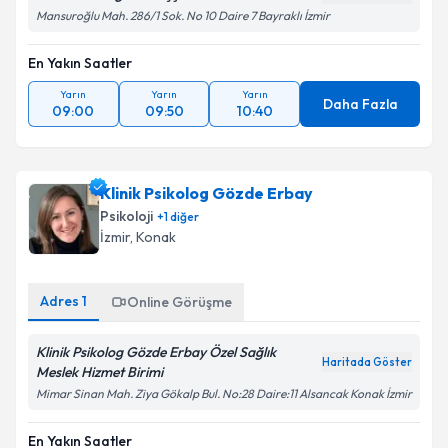
Mansuroğlu Mah. 286/1 Sok. No 10 Daire 7 Bayraklı İzmir
En Yakın Saatler
Yarın
Yarın
Yarın
Daha Fazla
09:00
09:50
10:40
Klinik Psikolog Gözde Erbay
Psikoloji
+
1
diğer
İzmir
, Konak
Adres
1
Online Görüşme
Klinik Psikolog Gözde Erbay Özel Sağlık
Haritada Göster
Meslek Hizmet Birimi
Mimar Sinan Mah. Ziya Gökalp Bul. No:28 Daire:11 Alsancak Konak İzmir
En Yakın Saatler