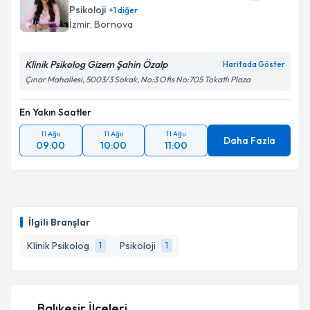
bilgilendireceğiz.
Psikoloji
+
1
diğer
İzmir
, Bornova
E-posta Adresiniz
Klinik Psikolog Gizem Şahin Özalp
Haritada Göster
Çınar Mahallesi, 5003/3 Sokak, No:3 Ofis No:705 Tokatlı Plaza
Kişisel verilerimin işlenmesine ilişkin
Aydınlatma
En Yakın Saatler
Metni
'ni okudum ve kişisel verilerimin belirtilen
kapsamda işlenmesini kabul ediyorum.
11 Ağu
11 Ağu
11 Ağu
Daha Fazla
09:00
10:00
11:00
Takvim Talebini Gönder
İlgili Branşlar
Klinik Psikolog
Psikoloji
1
1
Balıkesir İlçeleri