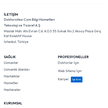
İLETİŞİM
Doktorsitesi Com Bilgi Hizmetleri
Teknoloji ve Ticaret A.Ş.
Maslak Mah. Ahi Evran Cd. A.O.S 55 Sokak No:2 Aksoy Plaza Giriş
Kat Kolektif House
İstanbul, Türkiye
SAĞLIK
PROFESYONELLER
Uzmanlar
Doktorlar İçin
Uzmanlık Alanları
Web Siteniz İçin
Hastalıklar
Kariyer
İşe Alım
Hizmetler
Hastaneler
KURUMSAL