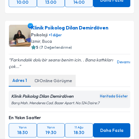
Daha Fazla
10:00
13:00
14:00
Klinik Psikolog Dilan Demirdöven
Psikoloji
+
1
diğer
İzmir
, Buca
5
(
7
Değerlendirme)
Farkındalık dolu bir seansı benim icin. . Bana kattıkları
Devamı
çok...
Adres
1
Online Görüşme
Klinik Psikolog Dilan Demirdöven
Haritada Göster
Barış Mah. Menderes Cad. Bazer Apart. No:124 Daire:7
En Yakın Saatler
Yarın
Yarın
11 Ağu
Daha Fazla
18:30
19:30
18:30