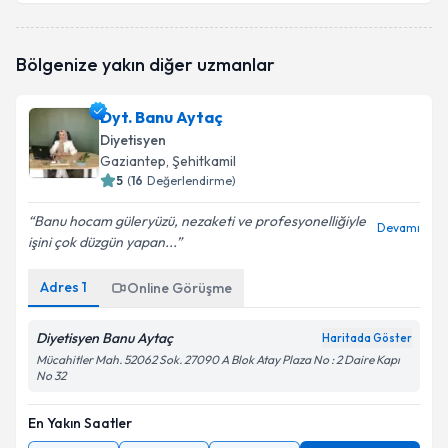
Dyt. Selma Güles
için randevu takvimi talebi
Bölgenize yakın diğer uzmanlar
oluşturun. Size bu uzmandan randevu almanız için bir
takvim hazırlandığında e-posta ile bilgilendireceğiz.
Dyt. Banu Aytaç
E-posta Adresiniz
Diyetisyen
Gaziantep
, Şehitkamil
5
(
16
Değerlendirme)
Banu hocam güleryüzü, nezaketi ve profesyonelliğiyle
Kişisel verilerimin işlenmesine ilişkin
Aydınlatma
Devamı
işini çok düzgün yapan...
Metni
'ni okudum ve kişisel verilerimin belirtilen
kapsamda işlenmesini kabul ediyorum.
Adres
1
Online Görüşme
Takvim Talebini Gönder
Diyetisyen Banu Aytaç
Haritada Göster
Mücahitler Mah. 52062 Sok. 27090 A Blok Atay Plaza No : 2 Daire Kapı
No 32
En Yakın Saatler