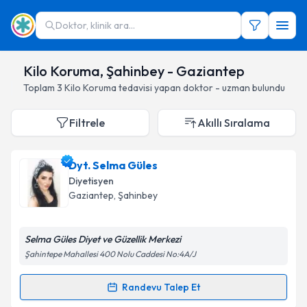
Doktor, klinik ara...
Kilo Koruma, Şahinbey - Gaziantep
Toplam
3
Kilo Koruma
tedavisi yapan doktor - uzman bulundu
Filtrele
Akıllı Sıralama
Dyt. Selma Güles
Diyetisyen
Gaziantep
, Şahinbey
Selma Güles Diyet ve Güzellik Merkezi
Şahintepe Mahallesi 400 Nolu Caddesi No:4A/J
Randevu Talep Et
Randevu Takvimi Talebi