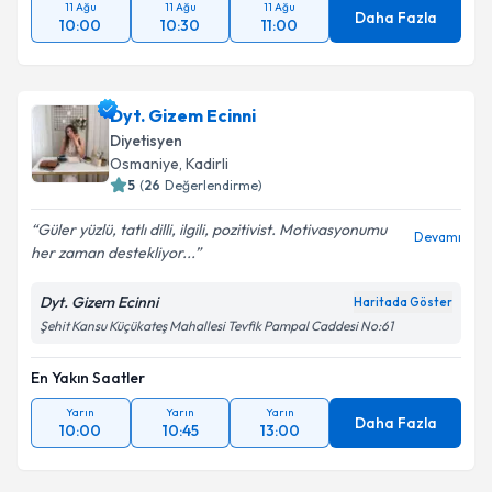
11 Ağu
11 Ağu
11 Ağu
Daha Fazla
10:00
10:30
11:00
Dyt. Gizem Ecinni
Diyetisyen
Osmaniye
, Kadirli
5
(
26
Değerlendirme)
Güler yüzlü, tatlı dilli, ilgili, pozitivist. Motivasyonumu
Devamı
her zaman destekliyor...
Dyt. Gizem Ecinni
Haritada Göster
Şehit Kansu Küçükateş Mahallesi Tevfik Pampal Caddesi No:61
En Yakın Saatler
Yarın
Yarın
Yarın
Daha Fazla
10:00
10:45
13:00