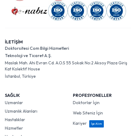
İLETİŞİM
Doktorsitesi Com Bilgi Hizmetleri
Teknoloji ve Ticaret A.Ş.
Maslak Mah. Ahi Evran Cd. A.O.S 55 Sokak No:2 Aksoy Plaza Giriş
Kat Kolektif House
İstanbul, Türkiye
SAĞLIK
PROFESYONELLER
Uzmanlar
Doktorlar İçin
Uzmanlık Alanları
Web Siteniz İçin
Hastalıklar
Kariyer
İşe Alım
Hizmetler