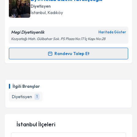
Diyetisyen
İstanbul
, Kadıköy
Megi Diyetisyenlik
Haritada Göster
Kozyatağı Mah. Gülbahar Sok. PS Plaza No:17 İç Kapı No:28
Randevu Talep Et
Randevu Takvimi Talebi
Dyt. Melda Gizem Tavukçuoğlu
için randevu takvimi
talebi oluşturun. Size bu uzmandan randevu almanız
İlgili Branşlar
için bir takvim hazırlandığında e-posta ile
bilgilendireceğiz.
Diyetisyen
1
E-posta Adresiniz
İstanbul İlçeleri