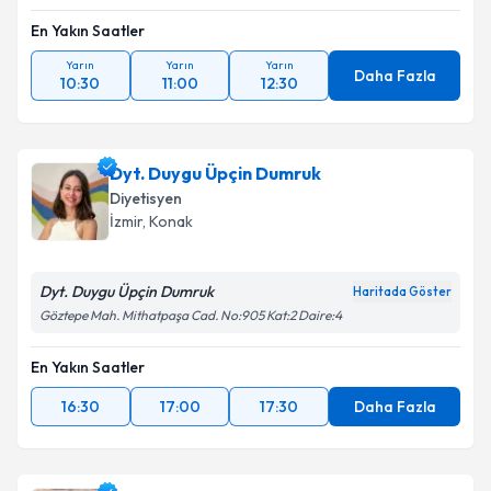
En Yakın Saatler
Yarın
Yarın
Yarın
Daha Fazla
10:30
11:00
12:30
Dyt. Duygu Üpçin Dumruk
Diyetisyen
İzmir
, Konak
Dyt. Duygu Üpçin Dumruk
Haritada Göster
Göztepe Mah. Mithatpaşa Cad. No:905 Kat:2 Daire:4
En Yakın Saatler
16:30
17:00
17:30
Daha Fazla