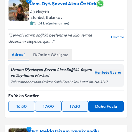
Dyt. Beyza DÖNER
için randevu takvimi talebi
Uzm. Dyt. Şevval Aksu Öztürk
oluşturun. Size bu uzmandan randevu almanız için bir
Takvim Talebini Gönder
Diyetisyen
takvim hazırlandığında e-posta ile bilgilendireceğiz.
İstanbul
, Bakırköy
5
(
51
Değerlendirme)
E-posta Adresiniz
Şevval Hanım sağlıklı beslenme ve kilo verme
Devamı
düzeninin oluşması için...
Adres
1
Kişisel verilerimin işlenmesine ilişkin
Online Görüşme
Aydınlatma
Metni
'ni okudum ve kişisel verilerimin belirtilen
kapsamda işlenmesini kabul ediyorum.
Uzman Diyetisyen Şevval Aksu Sağlıklı Yaşam
Haritada Göster
ve Zayıflama Merkezi
Zuhuratbanba Mah.Doktor Salih Zeki Sokak Lütuf Ap. No:3 D:7
Takvim Talebini Gönder
En Yakın Saatler
16:30
17:00
17:30
Daha Fazla
Dyt. Melda Gizem Tavukçuoğlu