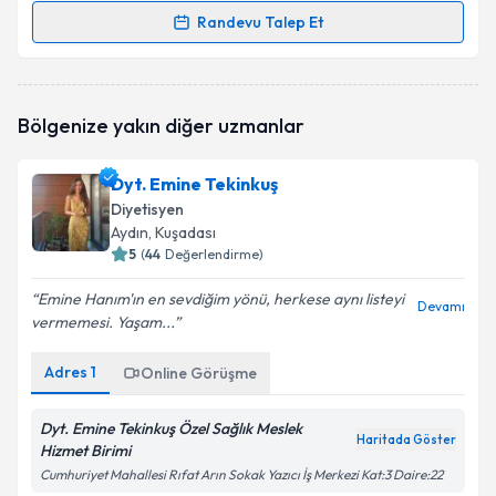
Randevu Talep Et
Randevu Takvimi Talebi
Dyt. Alara Demirtaş
için randevu takvimi talebi
Bölgenize yakın diğer uzmanlar
oluşturun. Size bu uzmandan randevu almanız için bir
takvim hazırlandığında e-posta ile bilgilendireceğiz.
Dyt. Emine Tekinkuş
E-posta Adresiniz
Diyetisyen
Aydın
, Kuşadası
5
(
44
Değerlendirme)
Emine Hanım'ın en sevdiğim yönü, herkese aynı listeyi
Kişisel verilerimin işlenmesine ilişkin
Aydınlatma
Devamı
vermemesi. Yaşam...
Metni
'ni okudum ve kişisel verilerimin belirtilen
kapsamda işlenmesini kabul ediyorum.
Adres
1
Online Görüşme
Takvim Talebini Gönder
Dyt. Emine Tekinkuş Özel Sağlık Meslek
Haritada Göster
Hizmet Birimi
Cumhuriyet Mahallesi Rıfat Arın Sokak Yazıcı İş Merkezi Kat:3 Daire:22