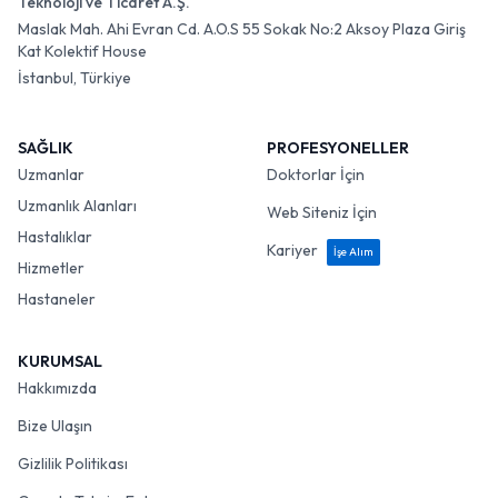
Teknoloji ve Ticaret A.Ş.
Maslak Mah. Ahi Evran Cd. A.O.S 55 Sokak No:2 Aksoy Plaza Giriş
Kat Kolektif House
İstanbul, Türkiye
SAĞLIK
PROFESYONELLER
Uzmanlar
Doktorlar İçin
Uzmanlık Alanları
Web Siteniz İçin
Hastalıklar
Kariyer
İşe Alım
Hizmetler
Hastaneler
KURUMSAL
Hakkımızda
Bize Ulaşın
Gizlilik Politikası