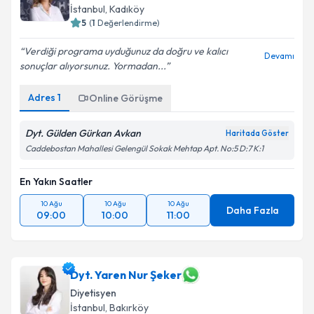
İstanbul
, Kadıköy
5
(
1
Değerlendirme)
Verdiği programa uyduğunuz da doğru ve kalıcı
Devamı
sonuçlar alıyorsunuz. Yormadan...
Adres
1
Online Görüşme
Dyt. Gülden Gürkan Avkan
Haritada Göster
Caddebostan Mahallesi Gelengül Sokak Mehtap Apt. No:5 D:7 K:1
En Yakın Saatler
10 Ağu
10 Ağu
10 Ağu
Daha Fazla
09:00
10:00
11:00
Dyt. Yaren Nur Şeker
Diyetisyen
İstanbul
, Bakırköy