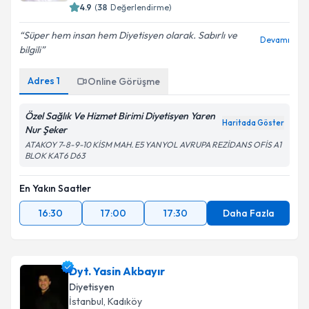
4.9
(
38
Değerlendirme)
Süper hem insan hem Diyetisyen olarak. Sabırlı ve
Devamı
bilgili
Adres
1
Online Görüşme
Özel Sağlık Ve Hizmet Birimi Diyetisyen Yaren
Haritada Göster
Nur Şeker
ATAKOY 7-8-9-10 KİSM MAH. E5 YANYOL AVRUPA REZİDANS OFİS A1
BLOK KAT6 D63
En Yakın Saatler
16:30
17:00
17:30
Daha Fazla
Dyt. Yasin Akbayır
Diyetisyen
İstanbul
, Kadıköy