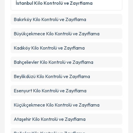
Kişisel verilerimin işlenmesine ilişkin
Aydınlatma
İstanbul
Kilo Kontrolü ve Zayıflama
Metni
'ni okudum ve kişisel verilerimin belirtilen
kapsamda işlenmesini kabul ediyorum.
Bakırköy
Kilo Kontrolü ve Zayıflama
Takvim Talebini Gönder
Büyükçekmece
Kilo Kontrolü ve Zayıflama
Kadıköy
Kilo Kontrolü ve Zayıflama
Bahçelievler
Kilo Kontrolü ve Zayıflama
Beylikdüzü
Kilo Kontrolü ve Zayıflama
Esenyurt
Kilo Kontrolü ve Zayıflama
Küçükçekmece
Kilo Kontrolü ve Zayıflama
Ataşehir
Kilo Kontrolü ve Zayıflama