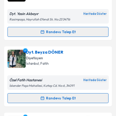
Dyt. Yasin Akbayır
Haritada Göster
Rasimpaşa, Hayrullah Efendi Sk. No:23 34716
Randevu Talep Et
Randevu Takvimi Talebi
Dyt. Yasin Akbayır
için randevu takvimi talebi
Dyt. Beyza DÖNER
oluşturun. Size bu uzmandan randevu almanız için bir
Diyetisyen
takvim hazırlandığında e-posta ile bilgilendireceğiz.
İstanbul
, Fatih
E-posta Adresiniz
Özel Fatih Hastanesi
Haritada Göster
İskender Paşa Mahallesi, Kıztaşı Cd. No:6, 34091
Kişisel verilerimin işlenmesine ilişkin
Aydınlatma
Randevu Talep Et
Randevu Takvimi Talebi
Metni
'ni okudum ve kişisel verilerimin belirtilen
kapsamda işlenmesini kabul ediyorum.