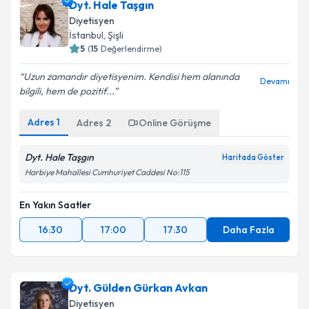
Dyt. Hale Taşgın
Diyetisyen
İstanbul
, Şişli
5
(
15
Değerlendirme)
Uzun zamandır diyetisyenim. Kendisi hem alanında
Devamı
bilgili, hem de pozitif...
Adres
1
Adres
2
Online Görüşme
Dyt. Hale Taşgın
Haritada Göster
Harbiye Mahallesi Cumhuriyet Caddesi No:115
En Yakın Saatler
16:30
17:00
17:30
Daha Fazla
Dyt. Gülden Gürkan Avkan
Diyetisyen