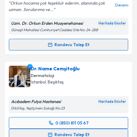
Orkun hocama çok teşekkür ederim. alanında çok
Devamı
uzman. Sorularıma ve...
Kişisel verilerimin işlenmesine ilişkin
Aydınlatma
Uzm. Dr. Orkun Erden Muayenehanesi
Haritada Göster
Metni
'ni okudum ve kişisel verilerimin belirtilen
Güneşli Mahallesi Cumhuriyet Caddesi Site No: 24-28B
kapsamda işlenmesini kabul ediyorum.
Randevu Talep Et
Randevu Takvimi Talebi
Takvim Talebini Gönder
Uzm. Dr. Orkun Erden
için randevu takvimi talebi
Dr. Name Cemşitoğlu
oluşturun. Size bu uzmandan randevu almanız için bir
Dermatoloji
takvim hazırlandığında e-posta ile bilgilendireceğiz.
İstanbul
, Beşiktaş
E-posta Adresiniz
Acıbadem Fulya Hastanesi
Haritada Göster
Dikilitaş, Yeşilçimen Sokağı No:23
Kişisel verilerimin işlenmesine ilişkin
Aydınlatma
0 (850) 811 05 67
Randevu Takvimi Talebi
Metni
'ni okudum ve kişisel verilerimin belirtilen
Randevu Talep Et
kapsamda işlenmesini kabul ediyorum.