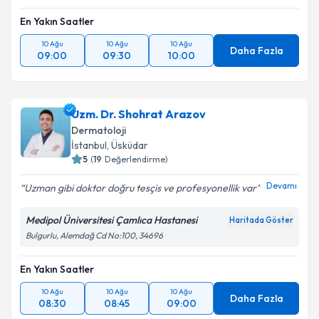
En Yakın Saatler
10 Ağu
10 Ağu
10 Ağu
Daha Fazla
09:00
09:30
10:00
Uzm. Dr. Shohrat Arazov
Dermatoloji
İstanbul
, Üsküdar
5
(
19
Değerlendirme)
Devamı
Uzman gibi doktor doğru tesçis ve profesyonellik var
Medipol Üniversitesi Çamlıca Hastanesi
Haritada Göster
Bulgurlu, Alemdağ Cd No:100, 34696
En Yakın Saatler
10 Ağu
10 Ağu
10 Ağu
Daha Fazla
08:30
08:45
09:00