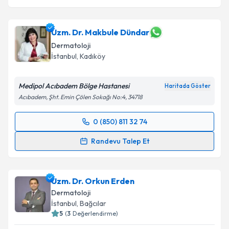
Uzm. Dr. Makbule Dündar
Dermatoloji
İstanbul
, Kadıköy
Medipol Acıbadem Bölge Hastanesi
Haritada Göster
Acıbadem, Şht. Emin Çölen Sokağı No:4, 34718
0 (850) 811 32 74
Randevu Takvimi Talebi
Randevu Talep Et
Uzm. Dr. Makbule Dündar
için randevu takvimi
talebi oluşturun. Size bu uzmandan randevu almanız
Uzm. Dr. Orkun Erden
için bir takvim hazırlandığında e-posta ile
bilgilendireceğiz.
Dermatoloji
İstanbul
, Bağcılar
E-posta Adresiniz
5
(
3
Değerlendirme)