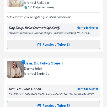
E-posta Adresiniz
İstanbul
, Üsküdar
5
(
1
Değerlendirme)
Doktorum çok iyi ilgileniyor allah razıolsun
Kişisel verilerimin işlenmesine ilişkin
Aydınlatma
Doç.Dr.Işıl Bulur Dermatoloji Kliniği
Haritada Göster
Metni
'ni okudum ve kişisel verilerimin belirtilen
Barbaros Mahallesi Tophanelioğlu Caddesi Validebağ No:72 / HC
kapsamda işlenmesini kabul ediyorum.
Randevu Talep Et
Randevu Takvimi Talebi
Takvim Talebini Gönder
Doç. Dr. Işıl Bulur
için randevu takvimi talebi
Uzm. Dr. Fulya Gönen
oluşturun. Size bu uzmandan randevu almanız için bir
Dermatoloji
takvim hazırlandığında e-posta ile bilgilendireceğiz.
İstanbul
, Kadıköy
E-posta Adresiniz
Uzm. Dr. Fulya Gönen
Haritada Göster
CADDEBOSTAN MAH. KANTARCİ RİZA SK. NO1 D1 34728 KADİKOY
Kişisel verilerimin işlenmesine ilişkin
Aydınlatma
Randevu Talep Et