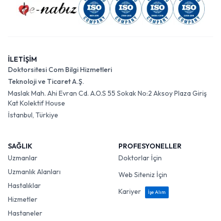
İLETİŞİM
Doktorsitesi Com Bilgi Hizmetleri
Teknoloji ve Ticaret A.Ş.
Maslak Mah. Ahi Evran Cd. A.O.S 55 Sokak No:2 Aksoy Plaza Giriş
Kat Kolektif House
İstanbul, Türkiye
SAĞLIK
PROFESYONELLER
Uzmanlar
Doktorlar İçin
Uzmanlık Alanları
Web Siteniz İçin
Hastalıklar
Kariyer
İşe Alım
Hizmetler
Hastaneler