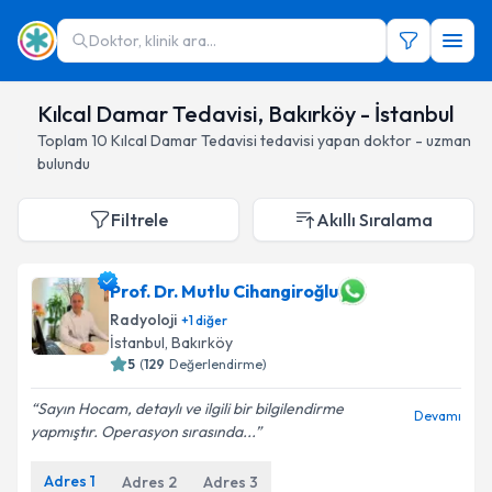
Doktor, klinik ara...
Kılcal Damar Tedavisi, Bakırköy - İstanbul
Toplam
10
Kılcal Damar Tedavisi
tedavisi yapan doktor - uzman
bulundu
Filtrele
Akıllı Sıralama
Prof. Dr. Mutlu Cihangiroğlu
Radyoloji
+
1
diğer
İstanbul
, Bakırköy
5
(
129
Değerlendirme)
Sayın Hocam, detaylı ve ilgili bir bilgilendirme
Devamı
yapmıştır. Operasyon sırasında...
Adres
1
Adres
2
Adres
3