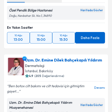
Özel Pendik Bölge Hastanesi
Haritada Göster
Doğu, Nevbahar Sk. No:1, 34890
En Yakın Saatler
10 Ağu
10 Ağu
10 Ağu
Daha Fazla
13:00
15:00
15:30
Uzm. Dr. Emine Dilek Bahçekapılı Yıldırım
Dermatoloji
İstanbul
, Bakırköy
4.9
(
205
Değerlendirme)
Ben botox cilt bakımı ve cilt tedavisi için gitmiştim
Devamı
gayet...
Uzm. Dr. Emine Dilek Bahçekapılı Yıldırım
Haritada Göster
Muayenehanesi