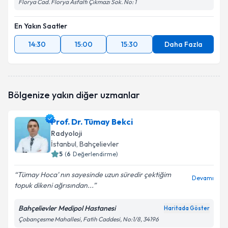
Florya Cad. Florya Asfaltı Çıkmazı Sok. No: 1
En Yakın Saatler
14:30
15:00
15:30
Daha Fazla
Bölgenize yakın diğer uzmanlar
Prof. Dr. Tümay Bekci
Radyoloji
İstanbul
, Bahçelievler
5
(
6
Değerlendirme)
Tümay Hoca' nın sayesinde uzun süredir çektiğim
Devamı
topuk dikeni ağrısından...
Bahçelievler Medipol Hastanesi
Haritada Göster
Çobançesme Mahallesi, Fatih Caddesi, No:1/8, 34196