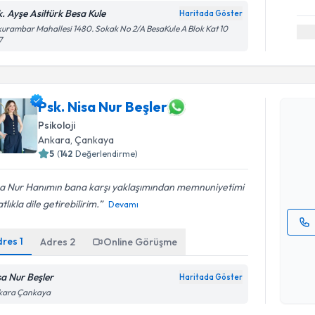
k. Ayşe Asiltürk Besa Kule
Haritada Göster
urambar Mahallesi 1480. Sokak No 2/A BesaKule A Blok Kat 10
7
Randevu T
Psk. Nisa Nur Beşler
Psk. Nisa 
Psikoloji
bu uzmandan
Ankara
, Çankaya
posta ile bi
5
(
142
Değerlendirme)
E-posta Ad
sa Nur Hanımın bana karşı yaklaşımından memnuniyetimi
tlıkla dile getirebilirim.
Devamı
dres
1
Adres
2
Online Görüşme
Kişisel
okudum
işlenm
sa Nur Beşler
Haritada Göster
kara Çankaya