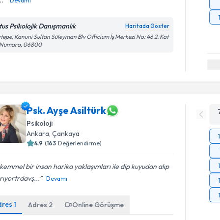
..
Devamı
tus Psikolojik Danışmanlık
Haritada Göster
tepe, Kanuni Sultan Süleyman Blv Officium İş Merkezi No: 46 2. Kat
 Numara, 06800
Psk. Ayşe Asiltürk
Psikoloji
Ankara
, Çankaya
4.9
(
163
Değerlendirme)
emmel bir insan harika yaklaşımları ile dip kuyudan alıp
rıyortrdavş...
Devamı
dres
1
Adres
2
Online Görüşme