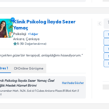
Klinik Psikolog İlayda Sezer
Yamaç
Psikoloji
+
1
diğer
Ankara
, Çankaya
5
(
10
Değerlendirme)
çekten güzel bir terapiydi, anlaşıldığımı hissediyorum.
dres
1
Online Görüşme
inik Psikolog İlayda Sezer Yamaç Özel
Haritada Göster
ğlık Meslek Hizmet Birimi
urambar Mah. 1424. Sok 6/1 Cubes Ankara Plaza B1 Blok Kat: 5
1