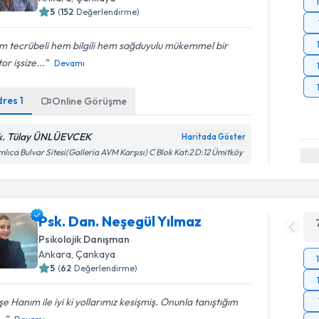
5
(
152
Değerlendirme)
m tecrübeli hem bilgili hem sağduyulu mükemmel bir
or işsize...
Devamı
dres
1
Online Görüşme
k. Tülay ÜNLÜEVCEK
Haritada Göster
lıca Bulvar Sitesi(Galleria AVM Karşısı) C Blok Kat:2 D:12 Ümitköy
Psk. Dan. Neşegül Yılmaz
Psikolojik Danışman
Ankara
, Çankaya
5
(
62
Değerlendirme)
e Hanım ile iyi ki yollarımız kesişmiş. Onunla tanıştığım