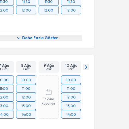
11:30
11:30
11:30
11:30
12:00
12:00
12:00
12:00
Daha Fazla Göster
7 Ağu
8 Ağu
9 Ağu
10 Ağu
Cum
Cmt
Paz
Pzt
10:00
10:00
10:00
11:00
11:00
11:00
12:00
12:00
12:00
Takvim
kapalıdır
13:00
13:00
13:00
14:00
14:00
14:00