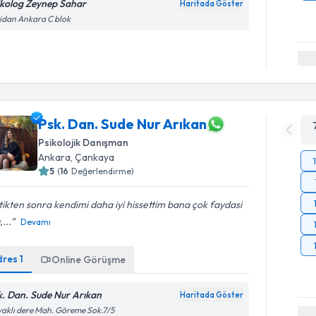
ikolog Zeynep Sahar
Haritada Göster
idan Ankara C blok
Psk. Dan. Sude Nur Arıkan
Psikolojik Danışman
Ankara
, Çankaya
5
(
16
Değerlendirme)
tikten sonra kendimi daha iyi hissettim bana çok faydasi
,...
Devamı
dres
1
Online Görüşme
k. Dan. Sude Nur Arıkan
Haritada Göster
aklı dere Mah. Göreme Sok.7/5