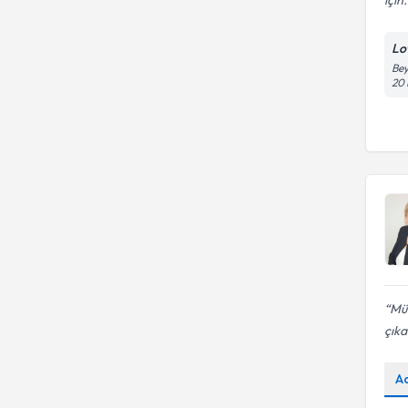
için.
Lo
Bey
20
Mük
çıka
A