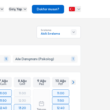
Giriş Yap
Doktor musun?
Sıralama
Akıllı Sıralama
Aile Danışmanı (Psikolog)
5
1
7 Ağu
8 Ağu
9 Ağu
10 Ağu
Cum
Cmt
Paz
Pzt
11:00
11:00
11:00
11:50
12:30
11:50
12:40
13:20
12:40
Takvim