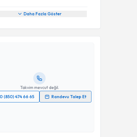
Daha Fazla Göster
akvimi Talebi
Nur Beşler
için randevu takvimi talebi oluşturun. Size
 randevu almanız için bir takvim hazırlandığında e-
lgilendireceğiz.
resiniz
Takvim mevcut değil.
0 (850) 474 66 65
Randevu Talep Et
 verilerimin işlenmesine ilişkin
Aydınlatma Metni
'ni
 ve kişisel verilerimin belirtilen kapsamda
esini kabul ediyorum.