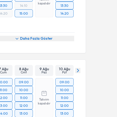
kapalıdır
13:30
14:10
13:30
14:20
15:00
14:20
Daha Fazla Göster
7 Ağu
8 Ağu
9 Ağu
10 Ağu
Cum
Cmt
Paz
Pzt
10:00
09:00
09:00
11:00
10:00
10:00
12:00
11:00
11:00
Takvim
kapalıdır
13:00
12:00
12:00
14:00
13:00
13:00