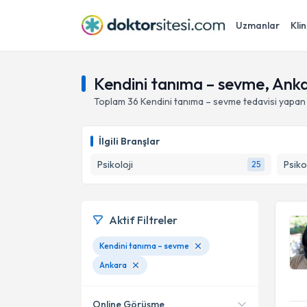
Uzmanlar
Klin
Kendini tanıma – sevme, Ank
Toplam
36
Kendini tanıma – sevme
tedavisi yapan
İlgili Branşlar
Psikoloji
Psiko
25
Aktif Filtreler
Kendini tanıma – sevme
Ankara
Online Görüşme