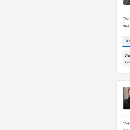
He
dokt
A
Ps
Çam
Neş