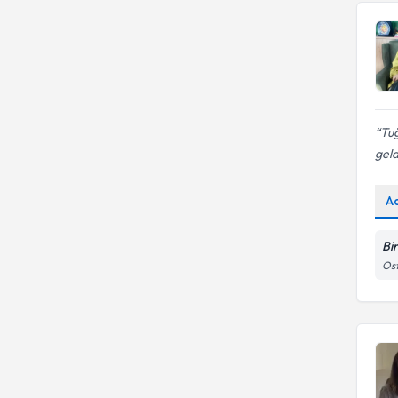
Tuğ
geld
A
Bi
Ost