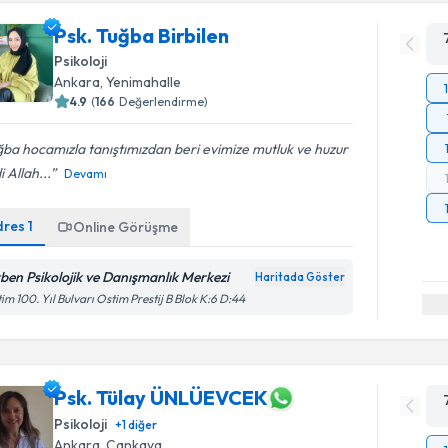
Psk. Tuğba Birbilen
Psikoloji
Ankara
, Yenimahalle
4.9
(
166
Değerlendirme)
ba hocamızla tanıştımızdan beri evimize mutluk ve huzur
i Allah...
Devamı
dres
1
Online Görüşme
rben Psikolojik ve Danışmanlık Merkezi
Haritada Göster
im 100. Yıl Bulvarı Ostim Prestij B Blok K:6 D:44
Psk. Tülay ÜNLÜEVCEK
Psikoloji
+
1
diğer
Ankara
, Çankaya