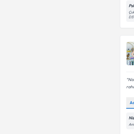
Ps
Çuk
D3
Ni
raha
A
Ni
An