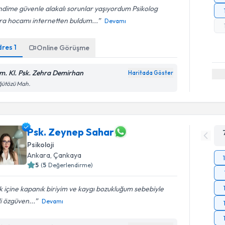
dime güvenle alakalı sorunlar yaşıyordum Psikolog
ra hocamı internetten buldum...
Devamı
dres
1
Online Görüşme
m. Kl. Psk. Zehra Demirhan
Haritada Göster
ğütözü Mah.
Psk. Zeynep Sahar
Psikoloji
Ankara
, Çankaya
5
(
5
Değerlendirme)
 içine kapanık biriyim ve kaygı bozukluğum sebebiyle
i özgüven...
Devamı