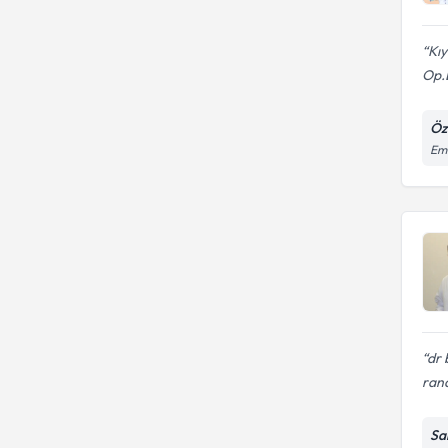
Kıy
Op.
Öz
Eme
dr 
rand
Sa