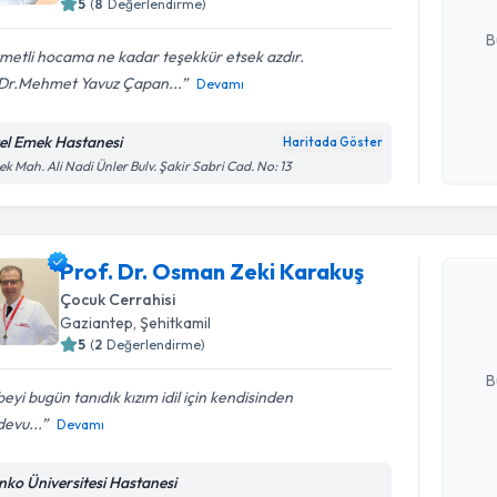
5
(
8
Değerlendirme)
E-posta Ad
B
metli hocama ne kadar teşekkür etsek azdır.
Dr.Mehmet Yavuz Çapan...
Devamı
Kişisel
okudum
el Emek Hastanesi
Haritada Göster
işlenm
k Mah. Ali Nadi Ünler Bulv. Şakir Sabri Cad. No: 13
Randevu T
Prof. Dr.
Prof. Dr. Osman Zeki Karakuş
oluşturun. 
Çocuk Cerrahisi
hazırlandığ
Gaziantep
, Şehitkamil
5
(
2
Değerlendirme)
E-posta Ad
B
beyi bugün tanıdık kızım idil için kendisinden
evu...
Devamı
Kişisel
okudum
nko Üniversitesi Hastanesi