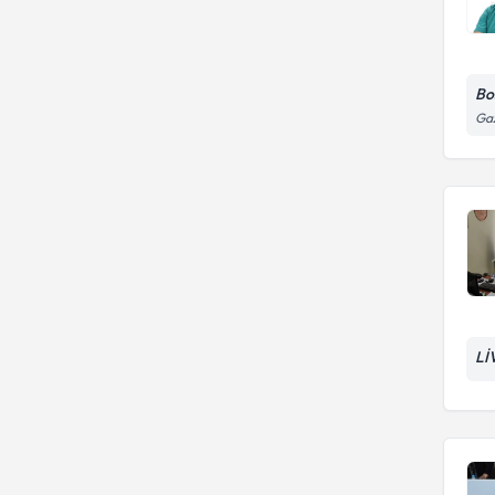
Fakültesi
Uludağ Üniversitesi Tıp
Fakültesi
Bo
Gaz
Lİ