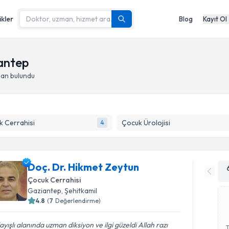
ikler
Blog
Kayıt Ol
iantep
man bulundu
 Cerrahisi
Çocuk Ürolojisi
4
Doç. Dr. Hikmet Zeytun
Çocuk Cerrahisi
Gaziantep
, Şehitkamil
4.8
(
7
Değerlendirme)
ayışlı alanında uzman diksiyon ve ilgi güzeldi Allah razı