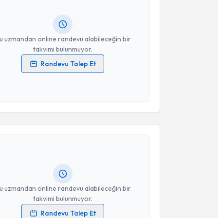
ında e-posta ile bilgilendireceğiz.
resiniz
u uzmandan online randevu alabileceğin bir
takvimi bulunmuyor.
Randevu Talep Et
 verilerimin işlenmesine ilişkin
Aydınlatma Metni
'ni
 ve kişisel verilerimin belirtilen kapsamda
esini kabul ediyorum.
akvimi Talebi
Takvim Talebini Gönder
kın Karagözoğlu
için randevu takvimi talebi
Size bu uzmandan randevu almanız için bir takvim
ında e-posta ile bilgilendireceğiz.
resiniz
u uzmandan online randevu alabileceğin bir
takvimi bulunmuyor.
Randevu Talep Et