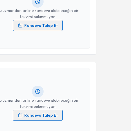
resiniz
u uzmandan online randevu alabileceğin bir
takvimi bulunmuyor.
Randevu Talep Et
 verilerimin işlenmesine ilişkin
Aydınlatma Metni
'ni
 ve kişisel verilerimin belirtilen kapsamda
esini kabul ediyorum.
akvimi Talebi
Takvim Talebini Gönder
 Osman Zeki Karakuş
için randevu takvimi talebi
Size bu uzmandan randevu almanız için bir takvim
ında e-posta ile bilgilendireceğiz.
resiniz
u uzmandan online randevu alabileceğin bir
takvimi bulunmuyor.
Randevu Talep Et
 verilerimin işlenmesine ilişkin
Aydınlatma Metni
'ni
 ve kişisel verilerimin belirtilen kapsamda