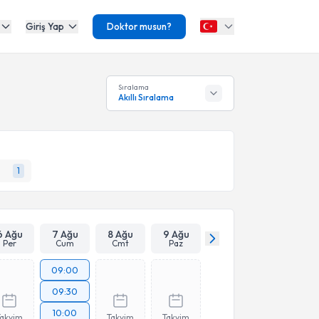
Giriş Yap
Doktor musun?
Sıralama
Akıllı Sıralama
1
6 Ağu
7 Ağu
8 Ağu
9 Ağu
Per
Cum
Cmt
Paz
09:00
09:30
10:00
Takvim
Takvim
Takvim