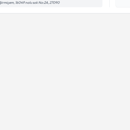
işlenm
irmiçem, 16049 nolu sok No:2A, 27090