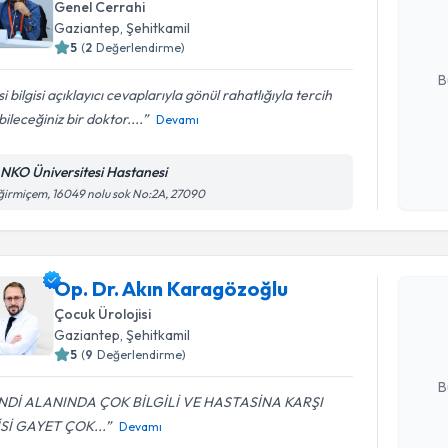
Genel Cerrahi
hazırlandığ
Gaziantep
, Şehitkamil
5
(
2
Değerlendirme)
E-posta Ad
B
isi bilgisi açıklayıcı cevaplarıyla gönül rahatlığıyla tercih
ileceğiniz bir doktor....
Devamı
Kişisel
okudum
NKO Üniversitesi Hastanesi
işlenm
irmiçem, 16049 nolu sok No:2A, 27090
Randevu T
Op. Dr. A
Op. Dr. Akın Karagözoğlu
oluşturun. 
Çocuk Ürolojisi
hazırlandığ
Gaziantep
, Şehitkamil
5
(
9
Değerlendirme)
E-posta Ad
B
NDİ ALANINDA ÇOK BİLGİLİ VE HASTASİNA KARŞI
İSİ GAYET ÇOK...
Devamı