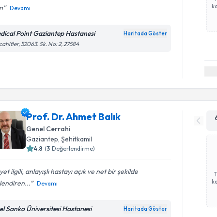
ka
un
Devamı
dical Point Gaziantep Hastanesi
Haritada Göster
ahitler, 52063. Sk. No: 2, 27584
Prof. Dr. Ahmet Balık
Genel Cerrahi
Gaziantep
, Şehitkamil
4.8
(
3
Değerlendirme)
et ilgili, anlayışlı hastayı açık ve net bir şekilde
ka
ilendiren...
Devamı
el Sanko Üniversitesi Hastanesi
Haritada Göster