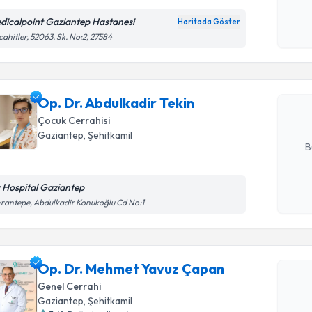
Kişisel
okudum
dicalpoint Gaziantep Hastanesi
Haritada Göster
Randevu T
işlenm
ahitler, 52063. Sk. No:2, 27584
Op. Dr. Ab
Size bu uzm
Op. Dr. Abdulkadir Tekin
hazırlandığ
Çocuk Cerrahisi
E-posta Ad
Gaziantep
, Şehitkamil
B
v Hospital Gaziantep
Kişisel
rantepe, Abdulkadir Konukoğlu Cd No:1
okudum
Randevu T
işlenm
Op. Dr. M
Op. Dr. Mehmet Yavuz Çapan
oluşturun. 
Genel Cerrahi
hazırlandığ
Gaziantep
, Şehitkamil