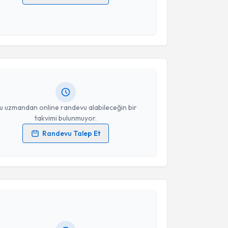
 verilerimin işlenmesine ilişkin
Aydınlatma Metni
'ni
 ve kişisel verilerimin belirtilen kapsamda
akvimi Talebi
esini kabul ediyorum.
dulkadir Tekin
için randevu takvimi talebi oluşturun.
Takvim Talebini Gönder
andan randevu almanız için bir takvim
ında e-posta ile bilgilendireceğiz.
resiniz
u uzmandan online randevu alabileceğin bir
takvimi bulunmuyor.
Randevu Talep Et
 verilerimin işlenmesine ilişkin
Aydınlatma Metni
'ni
 ve kişisel verilerimin belirtilen kapsamda
akvimi Talebi
esini kabul ediyorum.
ehmet Yavuz Çapan
için randevu takvimi talebi
Takvim Talebini Gönder
Size bu uzmandan randevu almanız için bir takvim
ında e-posta ile bilgilendireceğiz.