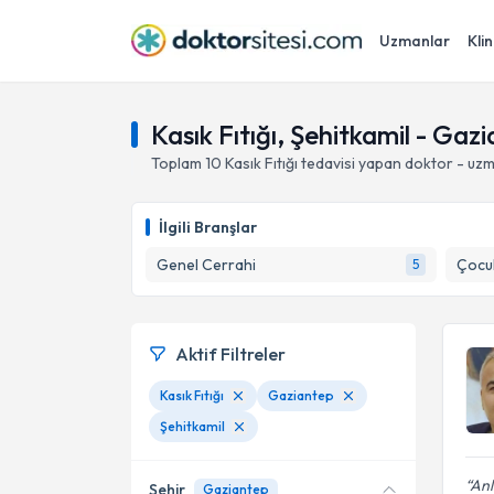
Uzmanlar
Klin
Kasık Fıtığı, Şehitkamil - Gaz
Toplam
10
Kasık Fıtığı
tedavisi yapan doktor - uz
İlgili Branşlar
Genel Cerrahi
Çocuk
5
Aktif Filtreler
Kasık Fıtığı
Gaziantep
Şehitkamil
Anl
Şehir
Gaziantep