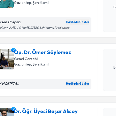
E-posta Ad
Gaziantep
, Şehitkamil
B
ssan Hospital
Randevu T
Haritada Göster
Kişisel
ikent, 2015. Cd. No:13, 27580 Şehitkamil/Gaziantep
okudum
işlenm
Op. Dr. Ö
Size bu uzm
hazırlandığ
Op. Dr. Ömer Söylemez
Genel Cerrahi
E-posta Ad
Gaziantep
, Şehitkamil
B
V HOSPİTAL
Haritada Göster
Kişisel
okudum
Randevu T
işlenm
Dr. Öğr. Ü
Dr. Öğr. Üyesi Başar Aksoy
oluşturun. 