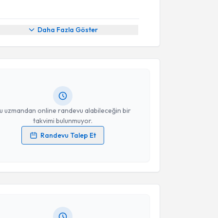
akvimi Talebi
Daha Fazla Göster
Mehmet Kaplan
için randevu takvimi talebi oluşturun.
andan randevu almanız için bir takvim
ında e-posta ile bilgilendireceğiz.
resiniz
u uzmandan online randevu alabileceğin bir
takvimi bulunmuyor.
Randevu Talep Et
 verilerimin işlenmesine ilişkin
Aydınlatma Metni
'ni
akvimi Talebi
 ve kişisel verilerimin belirtilen kapsamda
esini kabul ediyorum.
. Ergün Parmaksız
için randevu takvimi talebi
Size bu uzmandan randevu almanız için bir takvim
Takvim Talebini Gönder
ında e-posta ile bilgilendireceğiz.