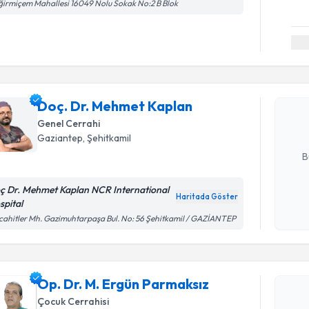
irmiçem Mahallesi 16049 Nolu Sokak No:2 B Blok
Randevu T
Doç. Dr. 
Size bu uzm
Doç. Dr. Mehmet Kaplan
hazırlandığ
Genel Cerrahi
Gaziantep
, Şehitkamil
E-posta Ad
B
ç Dr. Mehmet Kaplan NCR International
Haritada Göster
spital
Kişisel
Randevu T
ahitler Mh. Gazimuhtarpaşa Bul. No: 56 Şehitkamil / GAZİANTEP
okudum
işlenm
Op. Dr. M
oluşturun. 
Op. Dr. M. Ergün Parmaksız
hazırlandığ
Çocuk Cerrahisi