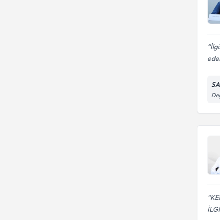
İlg
edeb
SA
Değ
KE
İLG