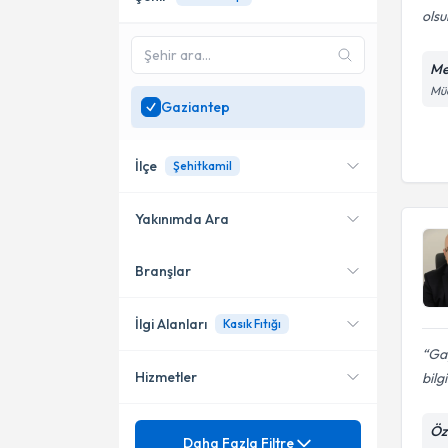
ols
Me
Müc
Gaziantep
İlçe
Şehitkamil
Yakınımda Ara
Branşlar
Konumuma yakın uzmanları
Şehitkamil
göster
Şahinbey
İlgi Alanları
Kasık Fıtığı
Gay
Hizmetler
bilg
Genel Cerrahi
Çocuk Cerrahisi
Mezuniyet
Öz
Kasık Fıtığı
Daha Fazla Filtre