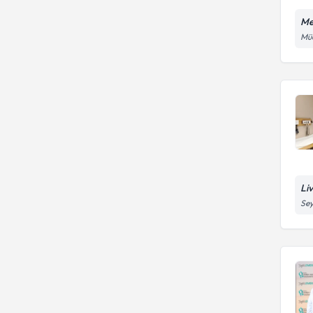
Me
Müc
Li
Sey