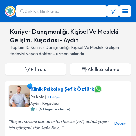
Doktor, klinik ara...
Kariyer Danışmanlığı, Kişisel Ve Mesleki
Gelişim, Kuşadası - Aydın
Toplam
10
Kariyer Danışmanlığı, Kişisel Ve Mesleki Gelişim
tedavisi yapan doktor - uzman bulundu
Filtrele
Akıllı Sıralama
Klinik Psikolog Şefik Öztürk
Psikoloji
+
1
diğer
Aydın
, Kuşadası
5
(
4
Değerlendirme)
Boşanma sonrasında artan hassasiyeti, dehbli yapısı
Devamı
icin görüşmüştük Sefik Bey...