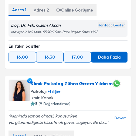
Adres
1
Adres
2
Online Görüşme
Doç. Dr. Psk. Gizem Akcan
Haritada Göster
Mavişehir Yali Mah. 6500/1 Sok. Park Yaşam Sitesi H/12
En Yakın Saatler
16:00
16:30
17:00
Daha Fazla
Klinik Psikolog Zühra Gizem Yıldırım
Psikoloji
+
1
diğer
İzmir
, Konak
5
(
9
Değerlendirme)
Alaninda uzman olmasi, konusurken
Devamı
yargilanmadiginizi hissetmek guven sagliyor. Bu da...