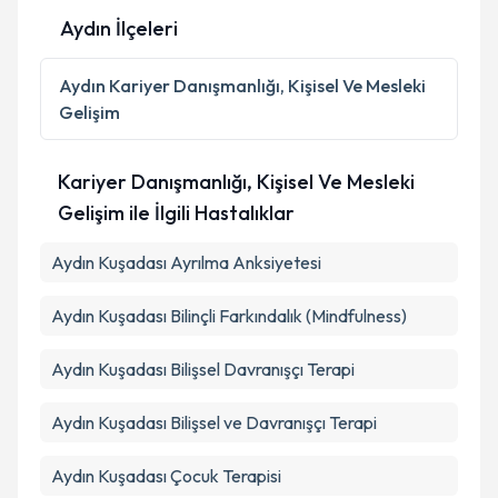
Aydın İlçeleri
Kişisel verilerimin işlenmesine ilişkin
Aydınlatma
Aydın
Kariyer Danışmanlığı, Kişisel Ve Mesleki
Metni
'ni okudum ve kişisel verilerimin belirtilen
Gelişim
kapsamda işlenmesini kabul ediyorum.
Kariyer Danışmanlığı, Kişisel Ve Mesleki
Takvim Talebini Gönder
Gelişim ile İlgili Hastalıklar
Aydın Kuşadası Ayrılma Anksiyetesi
Aydın Kuşadası Bilinçli Farkındalık (Mindfulness)
Aydın Kuşadası Bilişsel Davranışçı Terapi
Aydın Kuşadası Bilişsel ve Davranışçı Terapi
Aydın Kuşadası Çocuk Terapisi