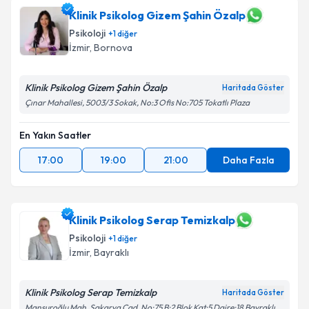
Klinik Psikolog Gizem Şahin Özalp
Psikoloji
+
1
diğer
İzmir
, Bornova
Klinik Psikolog Gizem Şahin Özalp
Haritada Göster
Çınar Mahallesi, 5003/3 Sokak, No:3 Ofis No:705 Tokatlı Plaza
En Yakın Saatler
17:00
19:00
21:00
Daha Fazla
Klinik Psikolog Serap Temizkalp
Psikoloji
+
1
diğer
İzmir
, Bayraklı
Klinik Psikolog Serap Temizkalp
Haritada Göster
Mansuroğlu Mah. Sakarya Cad. No:75 B:2 Blok Kat:5 Daire:18 Bayraklı