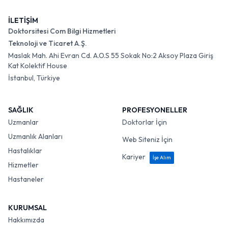
İLETİŞİM
Doktorsitesi Com Bilgi Hizmetleri
Teknoloji ve Ticaret A.Ş.
Maslak Mah. Ahi Evran Cd. A.O.S 55 Sokak No:2 Aksoy Plaza Giriş
Kat Kolektif House
İstanbul, Türkiye
SAĞLIK
PROFESYONELLER
Uzmanlar
Doktorlar İçin
Uzmanlık Alanları
Web Siteniz İçin
Hastalıklar
Kariyer
İşe Alım
Hizmetler
Hastaneler
KURUMSAL
Hakkımızda