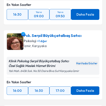
En Yakın Saatler
Yarın
Yarın
16:30
Daha Fazla
09:00
09:50
Psk. Serpil Büyükçatalbaş Satıcı
Psikoloji
+
1
diğer
İzmir
, Karşıyaka
Klinik Psikolog Serpil Büyükçatalbaş Satıcı
Haritada Göster
Özel Sağlık Meslek Hizmet Birimi
Yalı Mah. 6436 Sok. No 50 Daire Biva Suit Karşıyaka İzmir
En Yakın Saatler
16:00
16:30
17:00
Daha Fazla