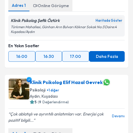
Adres
1
Online Görüşme
Klinik Psikolog Şefik Öztürk
Haritada Göster
Türkmen Mahallesi, Günhan Arın Bulvarı Köknar Sokak No:3 Daire:4
Kuşadası/Aydın
En Yakın Saatler
16:00
16:30
17:00
Daha Fazla
Klinik Psikolog Elif Hazal Gevrek
Psikoloji
+
1
diğer
Aydın
, Kuşadası
5
(
9
Değerlendirme)
Çok ablatışlı ve ayrıntıllı anlatımları var. Enerjisi çok
Devamı
pozitif bilgili...