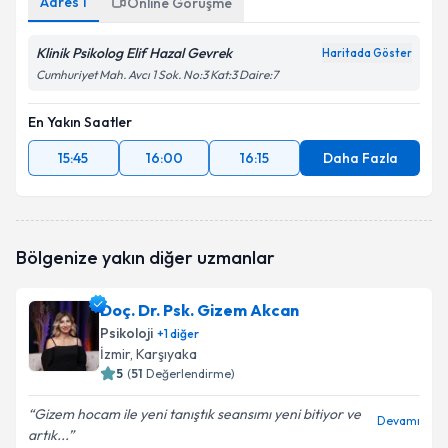
Adres
1
Online Görüşme
Klinik Psikolog Elif Hazal Gevrek
Haritada Göster
Cumhuriyet Mah. Avcı 1 Sok. No:3 Kat:3 Daire:7
En Yakın Saatler
15:45
16:00
16:15
Daha Fazla
Bölgenize yakın diğer uzmanlar
Doç. Dr. Psk. Gizem Akcan
Psikoloji
+
1
diğer
İzmir
, Karşıyaka
5
(
51
Değerlendirme)
Gizem hocam ile yeni tanıştık seansımı yeni bitiyor ve
Devamı
artık...