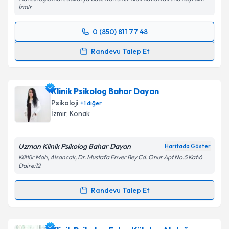
İzmir
0 (850) 811 77 48
Randevu Takvimi Talebi
Randevu Talep Et
Klinik Psikolog Serap Temizkalp
için randevu
takvimi talebi oluşturun. Size bu uzmandan randevu
Klinik Psikolog Bahar Dayan
almanız için bir takvim hazırlandığında e-posta ile
bilgilendireceğiz.
Psikoloji
+
1
diğer
İzmir
, Konak
E-posta Adresiniz
Uzman Klinik Psikolog Bahar Dayan
Haritada Göster
Kültür Mah, Alsancak, Dr. Mustafa Enver Bey Cd. Onur Apt No:5 Kat:6
Daire:12
Kişisel verilerimin işlenmesine ilişkin
Aydınlatma
Metni
'ni okudum ve kişisel verilerimin belirtilen
Randevu Talep Et
kapsamda işlenmesini kabul ediyorum.
Randevu Takvimi Talebi
Takvim Talebini Gönder