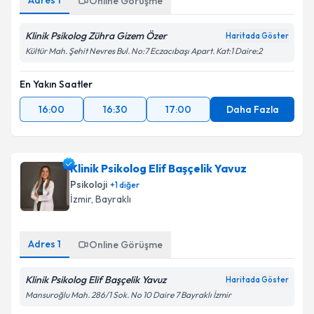
Adres
1
Online Görüşme
Klinik Psikolog Zühra Gizem Özer
Haritada Göster
Kültür Mah. Şehit Nevres Bul. No:7 Eczacıbaşı Apart. Kat:1 Daire:2
En Yakın Saatler
16:00
16:30
17:00
Daha Fazla
Klinik Psikolog Elif Başçelik Yavuz
Psikoloji
+
1
diğer
İzmir
, Bayraklı
Adres
1
Online Görüşme
Klinik Psikolog Elif Başçelik Yavuz
Haritada Göster
Mansuroğlu Mah. 286/1 Sok. No 10 Daire 7 Bayraklı İzmir