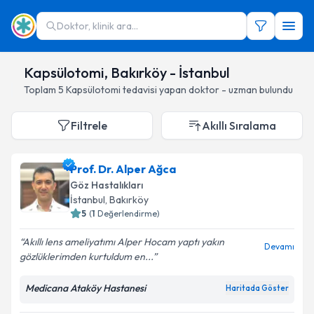
Doktor, klinik ara...
Kapsülotomi, Bakırköy - İstanbul
Toplam
5
Kapsülotomi
tedavisi yapan doktor - uzman bulundu
Filtrele
Akıllı Sıralama
Prof. Dr. Alper Ağca
Göz Hastalıkları
İstanbul
, Bakırköy
5
(
1
Değerlendirme)
Akıllı lens ameliyatımı Alper Hocam yaptı yakın
Devamı
gözlüklerimden kurtuldum en...
Medicana Ataköy Hastanesi
Haritada Göster