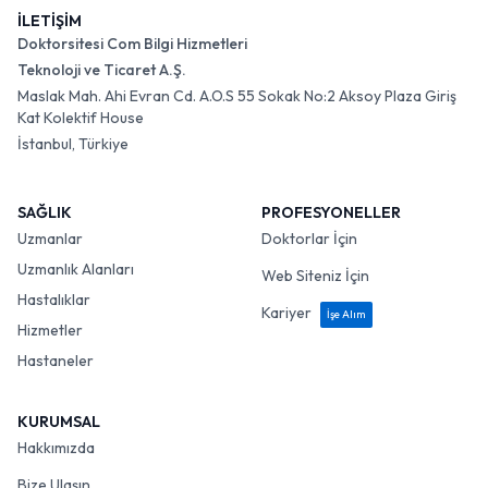
İLETİŞİM
Doktorsitesi Com Bilgi Hizmetleri
Teknoloji ve Ticaret A.Ş.
Maslak Mah. Ahi Evran Cd. A.O.S 55 Sokak No:2 Aksoy Plaza Giriş
Kat Kolektif House
İstanbul, Türkiye
SAĞLIK
PROFESYONELLER
Uzmanlar
Doktorlar İçin
Uzmanlık Alanları
Web Siteniz İçin
Hastalıklar
Kariyer
İşe Alım
Hizmetler
Hastaneler
KURUMSAL
Hakkımızda
Bize Ulaşın