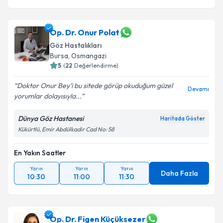
Op. Dr. Onur Polat
Göz Hastalıkları
Bursa
, Osmangazi
5
(
22
Değerlendirme)
Doktor Onur Bey’i bu sitede görüp okuduğum güzel
Devamı
yorumlar dolayısıyla...
Dünya Göz Hastanesi
Haritada Göster
Kükürtlü, Emir Abdülkadir Cad No: 58
En Yakın Saatler
Yarın
Yarın
Yarın
Daha Fazla
10:30
11:00
11:30
Op. Dr. Figen Küçüksezer