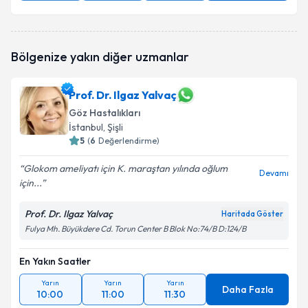
Bölgenize yakın diğer uzmanlar
Prof. Dr. Ilgaz Yalvaç
Göz Hastalıkları
İstanbul
, Şişli
5
(
6
Değerlendirme)
Glokom ameliyatı için K. maraştan yılında oğlum
Devamı
için...
Prof. Dr. Ilgaz Yalvaç
Haritada Göster
Fulya Mh. Büyükdere Cd. Torun Center B Blok No:74/B D:124/B
En Yakın Saatler
Yarın
Yarın
Yarın
Daha Fazla
10:00
11:00
11:30