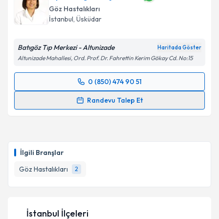
Göz Hastalıkları
İstanbul
, Üsküdar
Batıgöz Tıp Merkezi - Altunizade
Haritada Göster
Altunizade Mahallesi, Ord. Prof. Dr. Fahrettin Kerim Gökay Cd. No:15
0 (850) 474 90 51
Randevu Takvimi Talebi
Randevu Talep Et
Op. Dr. Figen Küçüksezer
için randevu takvimi talebi
oluşturun. Size bu uzmandan randevu almanız için bir
takvim hazırlandığında e-posta ile bilgilendireceğiz.
İlgili Branşlar
E-posta Adresiniz
Göz Hastalıkları
2
Kişisel verilerimin işlenmesine ilişkin
Aydınlatma
İstanbul İlçeleri
Metni
'ni okudum ve kişisel verilerimin belirtilen