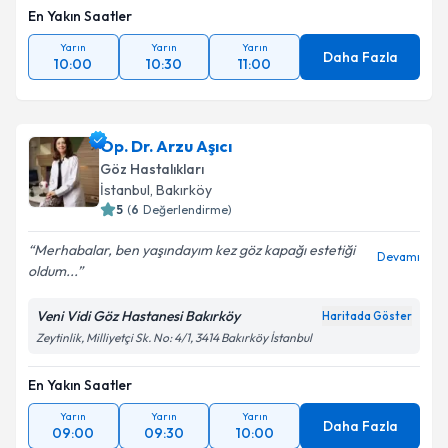
En Yakın Saatler
Yarın
Yarın
Yarın
Daha Fazla
10:00
10:30
11:00
Op. Dr. Arzu Aşıcı
Göz Hastalıkları
İstanbul
, Bakırköy
5
(
6
Değerlendirme)
Merhabalar, ben yaşındayım kez göz kapağı estetiği
Devamı
oldum...
Veni Vidi Göz Hastanesi Bakırköy
Haritada Göster
Zeytinlik, Milliyetçi Sk. No: 4/1, 3414 Bakırköy İstanbul
En Yakın Saatler
Yarın
Yarın
Yarın
Daha Fazla
09:00
09:30
10:00