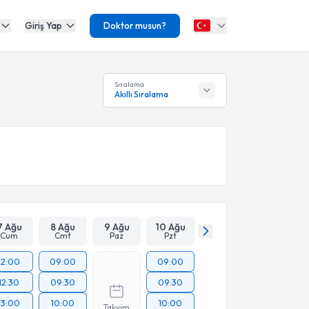
Giriş Yap
Doktor musun?
Sıralama
Akıllı Sıralama
7 Ağu
8 Ağu
9 Ağu
10 Ağu
Cum
Cmt
Paz
Pzt
12:00
09:00
09:00
12:30
09:30
09:30
13:00
10:00
10:00
Takvim