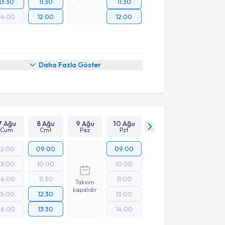
13:30
11:30
11:30
14:00
12:00
12:00
Daha Fazla Göster
7 Ağu
8 Ağu
9 Ağu
10 Ağu
Cum
Cmt
Paz
Pzt
12:00
09:00
09:00
13:00
10:00
10:00
14:00
11:30
11:00
Takvim
kapalıdır
15:00
12:30
13:00
16:00
13:30
14:00