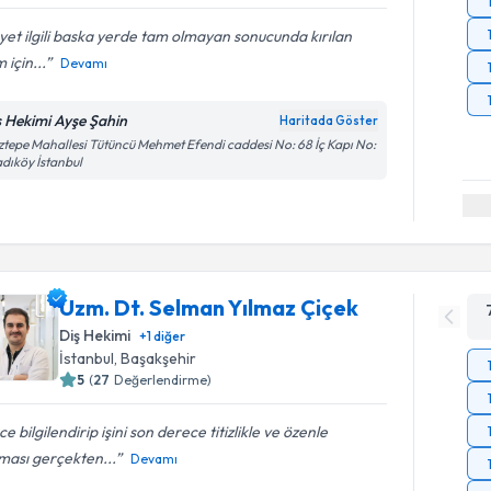
et ilgili baska yerde tam olmayan sonucunda kırılan
m için...
Devamı
ş Hekimi Ayşe Şahin
Haritada Göster
tepe Mahallesi Tütüncü Mehmet Efendi caddesi No: 68 İç Kapı No:
adıköy İstanbul
Uzm. Dt. Selman Yılmaz Çiçek
Diş Hekimi
+
1
diğer
İstanbul
, Başakşehir
5
(
27
Değerlendirme)
e bilgilendirip işini son derece titizlikle ve özenle
ması gerçekten...
Devamı