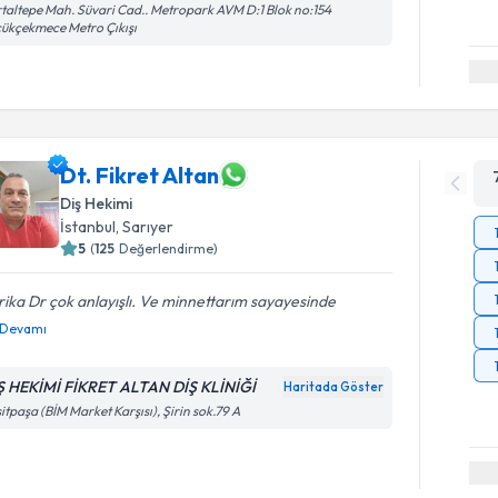
taltepe Mah. Süvari Cad.. Metropark AVM D:1 Blok no:154
ükçekmece Metro Çıkışı
Dt. Fikret Altan
Diş Hekimi
İstanbul
, Sarıyer
5
(
125
Değerlendirme)
ika Dr çok anlayışlı. Ve minnettarım sayayesinde
Devamı
Ş HEKİMİ FİKRET ALTAN DİŞ KLİNİĞİ
Haritada Göster
itpaşa (BİM Market Karşısı), Şirin sok.79 A