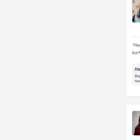
Hac
kurt
Ha
Bağ
Ha