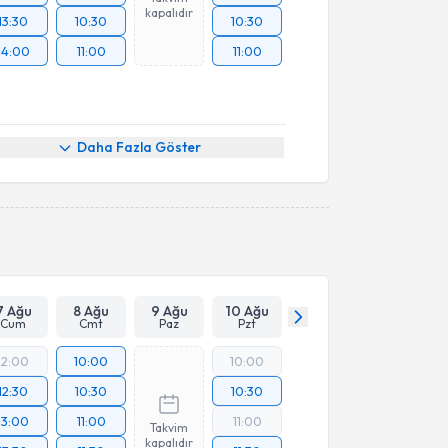
kapalıdır
13:30
10:30
10:30
14:00
11:00
11:00
Daha Fazla Göster
7 Ağu
8 Ağu
9 Ağu
10 Ağu
Cum
Cmt
Paz
Pzt
12:00
10:00
10:00
12:30
10:30
10:30
13:00
11:00
11:00
Takvim
kapalıdır