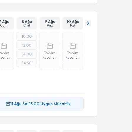
7 Ağu
8 Ağu
9 Ağu
10 Ağu
Cum
Cmt
Paz
Pzt
10:00
12:00
Takvim
Takvim
Takvim
14:00
palıdır
kapalıdır
kapalıdır
14:30
11 Ağu
Sal
15:00
Uygun Müsaitlik