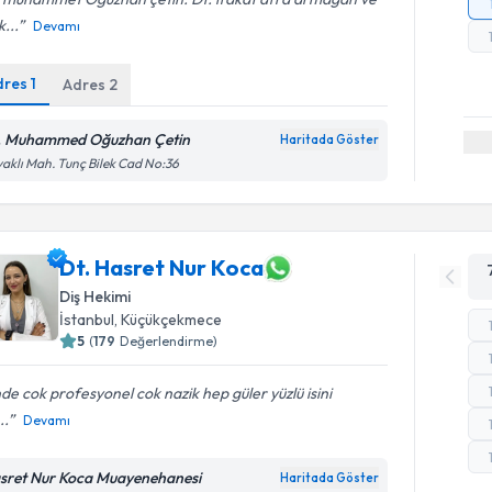
k...
Devamı
dres
1
Adres
2
. Muhammed Oğuzhan Çetin
Haritada Göster
aklı Mah. Tunç Bilek Cad No:36
Dt. Hasret Nur Koca
Diş Hekimi
İstanbul
, Küçükçekmece
5
(
179
Değerlendirme)
nde cok profesyonel cok nazik hep güler yüzlü isini
..
Devamı
sret Nur Koca Muayenehanesi
Haritada Göster