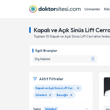
Uzmanlar
Klin
Kapalı ve Açık Sinüs Lift Cerra
Toplam
10
Kapalı ve Açık Sinüs Lift Cerrahisi
tedav
İlgili Branşlar
Diş Hekimi
1
Aktif Filtreler
Kapalı ve Açık Sinüs Lift Cerrahisi
İstanbul
Beyoğlu
Şehir
İstanbul