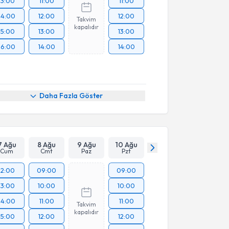
13:00
11:00
11:00
14:00
12:00
12:00
Takvim
kapalıdır
15:00
13:00
13:00
16:00
14:00
14:00
Daha Fazla Göster
7 Ağu
8 Ağu
9 Ağu
10 Ağu
Cum
Cmt
Paz
Pzt
12:00
09:00
09:00
13:00
10:00
10:00
14:00
11:00
11:00
Takvim
kapalıdır
15:00
12:00
12:00