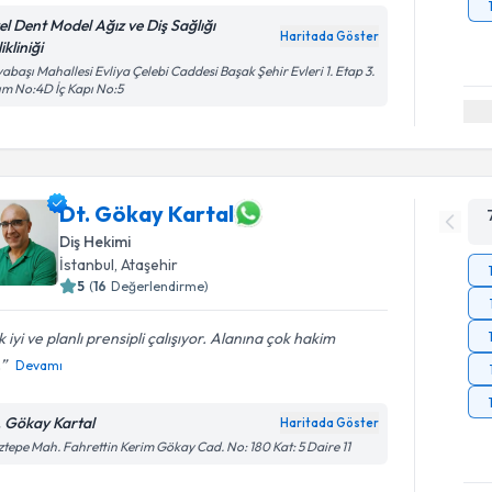
el Dent Model Ağız ve Diş Sağlığı
Haritada Göster
ikliniği
abaşı Mahallesi Evliya Çelebi Caddesi Başak Şehir Evleri 1. Etap 3.
ım No:4D İç Kapı No:5
Dt. Gökay Kartal
Diş Hekimi
İstanbul
, Ataşehir
5
(
16
Değerlendirme)
 iyi ve planlı prensipli çalışıyor. Alanına çok hakim
.
Devamı
. Gökay Kartal
Haritada Göster
tepe Mah. Fahrettin Kerim Gökay Cad. No: 180 Kat: 5 Daire 11
Randevu T