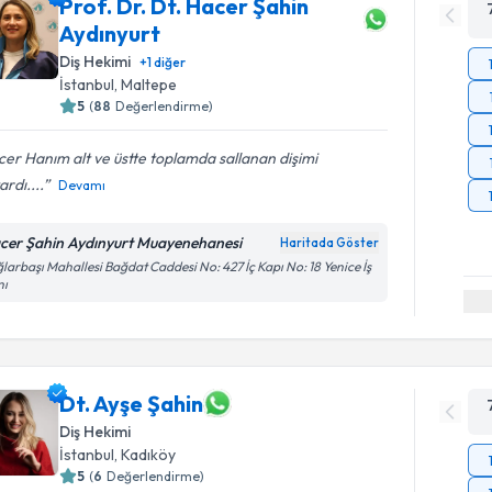
Prof. Dr. Dt. Hacer Şahin
Aydınyurt
Diş Hekimi
+
1
diğer
İstanbul
, Maltepe
5
(
88
Değerlendirme)
er Hanım alt ve üstte toplamda sallanan dişimi
ardı....
Devamı
cer Şahin Aydınyurt Muayenehanesi
Haritada Göster
larbaşı Mahallesi Bağdat Caddesi No: 427 İç Kapı No: 18 Yenice İş
nı
Dt. Ayşe Şahin
Diş Hekimi
İstanbul
, Kadıköy
5
(
6
Değerlendirme)