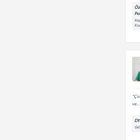
Öz
Pol
Kay
Kıs
Çok
ve..
Dt
Göz