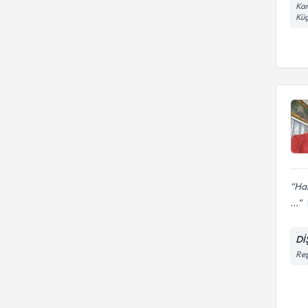
Kar
Küç
Har
...
Dİ
Reş