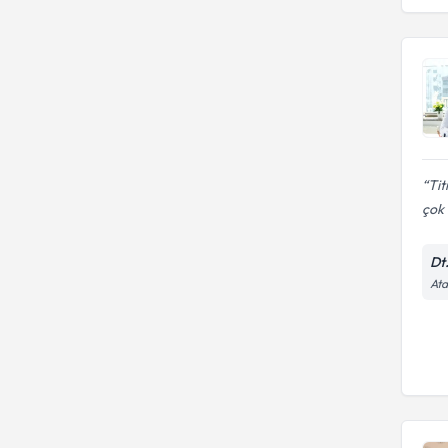
Tit
çok i
Dt
Ata