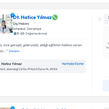
Dt. Hatice Yılmaz
Diş Hekimi
İstanbul
, Ümraniye
5
(
20
Değerlendirme)
iz, ince görüşlü, güleryüzlü, aldığı eğitimin hakkını veren
ka
yi...
Devamı
. Hatice Yılmaz
Haritada Göster
türk, Alemdağ Cd No:19 Kat:5 Daire:14, 34764