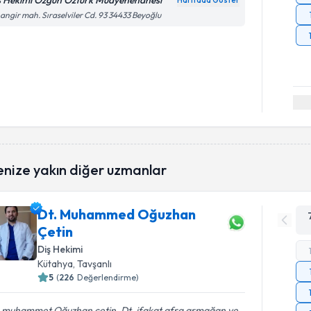
ş Hekimi Özgün Öztürk Muayenehanesi
Haritada Göster
angir mah. Sıraselviler Cd. 93 34433 Beyoğlu
enize yakın diğer uzmanlar
Dt. Muhammed Oğuzhan
Çetin
Diş Hekimi
Kütahya
, Tavşanlı
5
(
226
Değerlendirme)
. muhammet Oğuzhan çetin. Dt. ifakat afra armağan ve