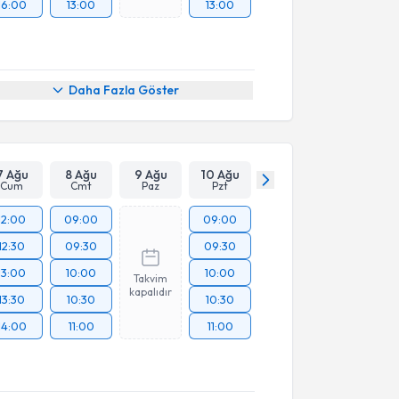
16:00
13:00
13:00
Daha Fazla Göster
7 Ağu
8 Ağu
9 Ağu
10 Ağu
Cum
Cmt
Paz
Pzt
12:00
09:00
09:00
12:30
09:30
09:30
13:00
10:00
10:00
Takvim
kapalıdır
13:30
10:30
10:30
14:00
11:00
11:00
akvimi Talebi