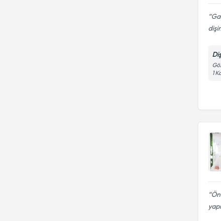
Gay
dişi
Di
Göz
1 K
Önc
yap