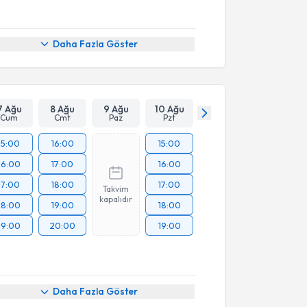
Daha Fazla Göster
7 Ağu
8 Ağu
9 Ağu
10 Ağu
Cum
Cmt
Paz
Pzt
15:00
16:00
15:00
16:00
17:00
16:00
17:00
18:00
17:00
Takvim
kapalıdır
18:00
19:00
18:00
19:00
20:00
19:00
Daha Fazla Göster