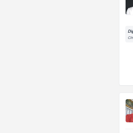
Di
Cih