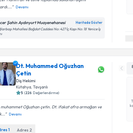
ardı....
Devamı
cer Şahin Aydınyurt Muayenehanesi
Haritada Göster
larbaşı Mahallesi Bağdat Caddesi No: 427 İç Kapı No: 18 Yenice İş
nı
Dt. Muhammed Oğuzhan
Çetin
Diş Hekimi
Kütahya
, Tavşanlı
5
(
226
Değerlendirme)
ka
. muhammet Oğuzhan çetin. Dt. ifakat afra armağan ve
k...
Devamı
dres
1
Adres
2