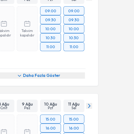
09:00
09:00
09:30
09:30
10:00
10:00
Takvim
Takvim
palıdır
kapalıdır
10:30
10:30
11:00
11:00
Daha Fazla Göster
8 Ağu
9 Ağu
10 Ağu
11 Ağu
Cmt
Paz
Pzt
Sal
15:00
15:00
16:00
16:00