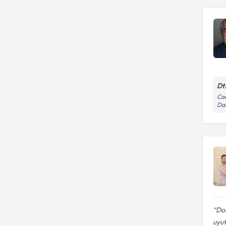
Dt
Cad
Dai
Dok
uyu