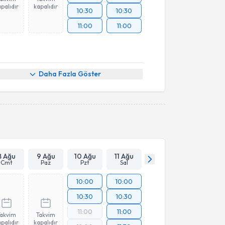
palıdır
kapalıdır
10:30
10:30
11:00
11:00
Daha Fazla Göster
8 Ağu
9 Ağu
10 Ağu
11 Ağu
Cmt
Paz
Pzt
Sal
10:00
10:00
10:30
10:30
11:00
11:00
Takvim
Takvim
palıdır
kapalıdır