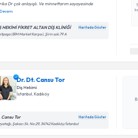
ika Dr çok anlayışlı. Ve minnettarım sayayesinde
ka
Devamı
Ş HEKİMİ FİKRET ALTAN DİŞ KLİNİĞİ
Haritada Göster
itpaşa (BİM Market Karşısı), Şirin sok.79 A
Randevu T
Dr. Dt. Ca
uzmandan ra
Dr. Dt. Cansu Tor
posta ile bi
Diş Hekimi
E-posta Ad
İstanbul
, Kadıköy
B
. Cansu Tor
Haritada Göster
Randevu T
Kişisel
yatağı, Şakacı Sk. No:29, 34742 Kadıköy/İstanbul
okudum
işlenm