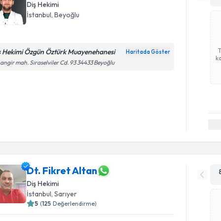
Diş Hekimi
İstanbul
, Beyoğlu
ş Hekimi Özgün Öztürk Muayenehanesi
Haritada Göster
ka
angir mah. Sıraselviler Cd. 93 34433 Beyoğlu
Dt. Fikret Altan
Diş Hekimi
İstanbul
, Sarıyer
5
(
125
Değerlendirme)