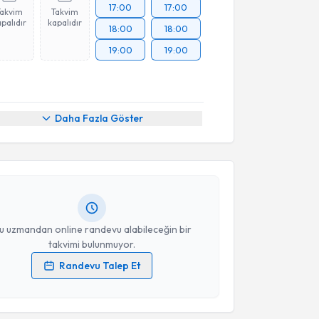
17:00
17:00
Takvim
Takvim
palıdır
kapalıdır
18:00
18:00
19:00
19:00
akvimi Talebi
Daha Fazla Göster
nsu Tor
için randevu takvimi talebi oluşturun. Size bu
ndevu almanız için bir takvim hazırlandığında e-
lgilendireceğiz.
resiniz
u uzmandan online randevu alabileceğin bir
takvimi bulunmuyor.
Randevu Talep Et
akvimi Talebi
 verilerimin işlenmesine ilişkin
Aydınlatma Metni
'ni
 ve kişisel verilerimin belirtilen kapsamda
esini kabul ediyorum.