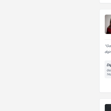
Gay
dişi
Di
Göz
1 K