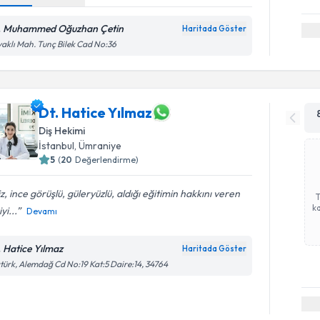
. Muhammed Oğuzhan Çetin
Haritada Göster
aklı Mah. Tunç Bilek Cad No:36
Dt. Hatice Yılmaz
Diş Hekimi
İstanbul
, Ümraniye
5
(
20
Değerlendirme)
iz, ince görüşlü, güleryüzlü, aldığı eğitimin hakkını veren
ka
yi...
Devamı
. Hatice Yılmaz
Haritada Göster
türk, Alemdağ Cd No:19 Kat:5 Daire:14, 34764