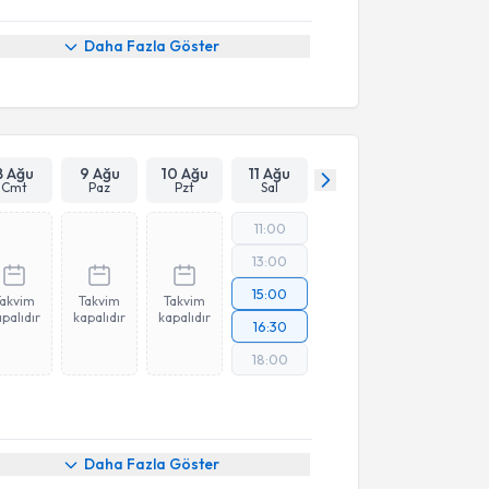
Daha Fazla Göster
8 Ağu
9 Ağu
10 Ağu
11 Ağu
Cmt
Paz
Pzt
Sal
11:00
13:00
15:00
Takvim
Takvim
Takvim
palıdır
kapalıdır
kapalıdır
16:30
18:00
Daha Fazla Göster