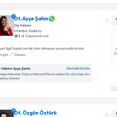
Dt. Ayşe Şahin
Diş Hekimi
İstanbul
, Kadıköy
5
(
6
Değerlendirme)
et ilgili baska yerde tam olmayan sonucunda kırılan
ka
m için...
Devamı
ş Hekimi Ayşe Şahin
Haritada Göster
tepe Mahallesi Tütüncü Mehmet Efendi caddesi No: 68 İç Kapı No:
adıköy İstanbul
Dt. Özgün Öztürk