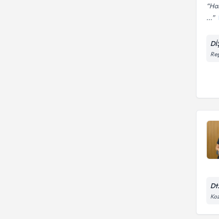
Har
...
Dİ
Reş
Dt
Koz