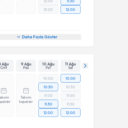
12:00
11:30
13:00
12:00
Daha Fazla Göster
8 Ağu
9 Ağu
10 Ağu
11 Ağu
Cmt
Paz
Pzt
Sal
10:00
10:00
10:30
10:30
11:00
11:00
Takvim
Takvim
palıdır
kapalıdır
11:30
11:30
12:00
12:00