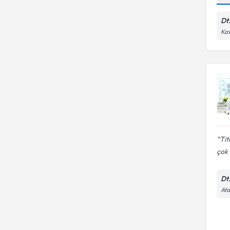
Dt
Kav
Tit
çok i
Dt
Ata