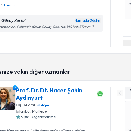
ka
.
Devamı
. Gökay Kartal
Haritada Göster
tepe Mah. Fahrettin Kerim Gökay Cad. No: 180 Kat: 5 Daire 11
enize yakın diğer uzmanlar
Prof. Dr. Dt. Hacer Şahin
Aydınyurt
Diş Hekimi
+
1
diğer
İstanbul
, Maltepe
5
(
88
Değerlendirme)
ka
er Hanım alt ve üstte toplamda sallanan dişimi