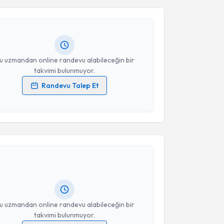
tih Ersen
için randevu takvimi talebi oluşturun. Size
 randevu almanız için bir takvim hazırlandığında e-
Takvim Talebini Gönder
lgilendireceğiz.
resiniz
u uzmandan online randevu alabileceğin bir
takvimi bulunmuyor.
Randevu Talep Et
 verilerimin işlenmesine ilişkin
Aydınlatma Metni
'ni
 ve kişisel verilerimin belirtilen kapsamda
esini kabul ediyorum.
akvimi Talebi
Takvim Talebini Gönder
taç
için randevu takvimi talebi oluşturun. Size bu
ndevu almanız için bir takvim hazırlandığında e-
lgilendireceğiz.
resiniz
u uzmandan online randevu alabileceğin bir
takvimi bulunmuyor.