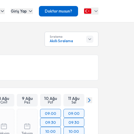
Giriş Yap
Doktor musun?
Sıralama
Akıllı Sıralama
8 Ağu
9 Ağu
10 Ağu
11 Ağu
Cmt
Paz
Pzt
Sal
09:00
09:00
09:30
09:30
10:00
10:00
Takvim
Takvim