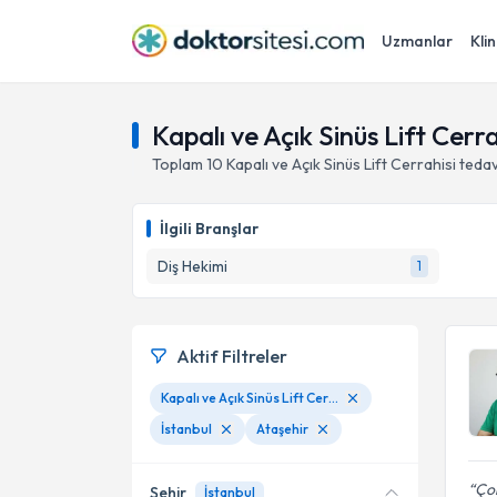
Uzmanlar
Klin
Kapalı ve Açık Sinüs Lift Cerra
Toplam
10
Kapalı ve Açık Sinüs Lift Cerrahisi
tedav
İlgili Branşlar
Diş Hekimi
1
Aktif Filtreler
Kapalı ve Açık Sinüs Lift Cerrahisi
İstanbul
Ataşehir
Çok
Şehir
İstanbul