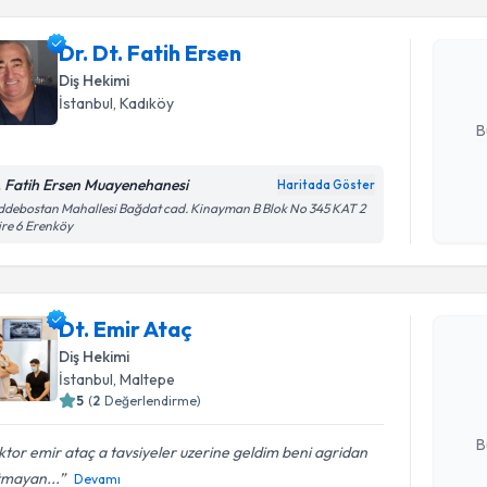
Dr. Dt. Fa
bu uzmandan
Dr. Dt. Fatih Ersen
posta ile bi
Diş Hekimi
E-posta Ad
İstanbul
, Kadıköy
B
. Fatih Ersen Muayenehanesi
Haritada Göster
Kişisel
debostan Mahallesi Bağdat cad. Kinayman B Blok No 345 KAT 2
re 6 Erenköy
okudum
işlenm
Randevu T
Dt. Emir Ataç
Dt. Emir A
uzmandan ra
Diş Hekimi
posta ile bi
İstanbul
, Maltepe
5
(
2
Değerlendirme)
E-posta Ad
B
tor emir ataç a tavsiyeler uzerine geldim beni agridan
tmayan...
Devamı