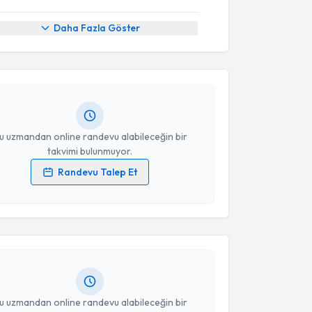
akvimi Talebi
Daha Fazla Göster
Ziyaddin Hamurcu
için randevu takvimi talebi
Size bu uzmandan randevu almanız için bir takvim
ında e-posta ile bilgilendireceğiz.
resiniz
u uzmandan online randevu alabileceğin bir
takvimi bulunmuyor.
Randevu Talep Et
akvimi Talebi
 verilerimin işlenmesine ilişkin
Aydınlatma Metni
'ni
 ve kişisel verilerimin belirtilen kapsamda
esini kabul ediyorum.
Nadir Barındık
için randevu takvimi talebi oluşturun.
andan randevu almanız için bir takvim
ında e-posta ile bilgilendireceğiz.
Takvim Talebini Gönder
resiniz
u uzmandan online randevu alabileceğin bir