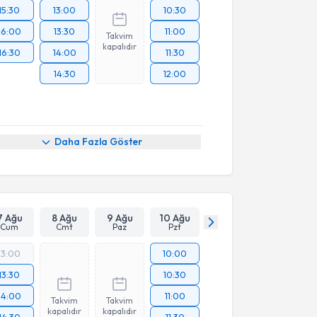
15:30
13:00
10:30
16:00
13:30
11:00
Takvim
kapalıdır
16:30
14:00
11:30
14:30
12:00
Daha Fazla Göster
7 Ağu
8 Ağu
9 Ağu
10 Ağu
Cum
Cmt
Paz
Pzt
13:00
10:00
13:30
10:30
14:00
11:00
Takvim
Takvim
kapalıdır
kapalıdır