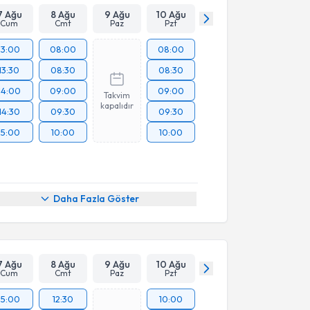
7 Ağu
8 Ağu
9 Ağu
10 Ağu
Cum
Cmt
Paz
Pzt
13:00
08:00
08:00
13:30
08:30
08:30
14:00
09:00
09:00
Takvim
kapalıdır
14:30
09:30
09:30
15:00
10:00
10:00
Daha Fazla Göster
7 Ağu
8 Ağu
9 Ağu
10 Ağu
Cum
Cmt
Paz
Pzt
15:00
12:30
10:00