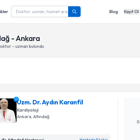
ikler
Blog
Kayıt Ol
ndağ - Ankara
doktor - uzman bulundu
Randevu T
Uzm. Dr. A
Size bu uzm
Uzm. Dr. Aydın Karanfil
hazırlandığ
Kardiyoloji
E-posta Ad
Ankara
, Altındağ
B