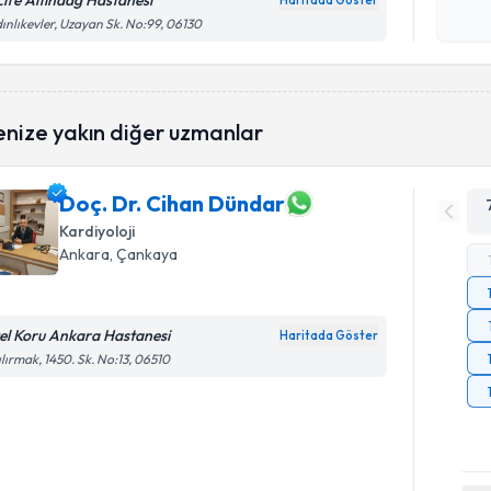
Life Altındağ Hastanesi
Haritada Göster
Kişisel
ınlıkevler, Uzayan Sk. No:99, 06130
okudum
işlenm
enize yakın diğer uzmanlar
Doç. Dr. Cihan Dündar
Kardiyoloji
Ankara
, Çankaya
el Koru Ankara Hastanesi
Haritada Göster
ılırmak, 1450. Sk. No:13, 06510