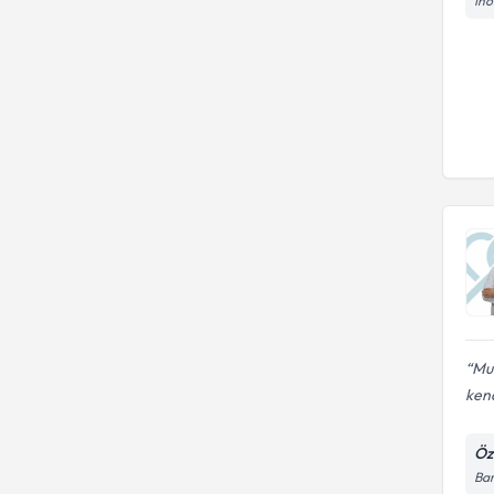
İnö
Mur
kend
Öz
Ba