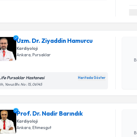
Randevu T
Uzm. Dr. 
oluşturun. 
Uzm. Dr. Ziyaddin Hamurcu
hazırlandığ
Kardiyoloji
E-posta Ad
Ankara
, Pursaklar
B
Life Pursaklar Hastanesi
Haritada Göster
Randevu T
Kişisel
ih, Yavuz Blv. No : 15, 06145
okudum
işlenm
Prof. Dr. 
Size bu uzm
Prof. Dr. Nadir Barındık
hazırlandığ
Kardiyoloji
E-posta Ad
Ankara
, Etimesgut
B