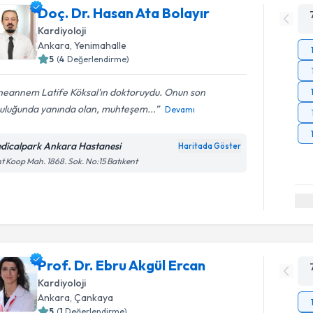
Doç. Dr. Hasan Ata Bolayır
Kardiyoloji
Ankara
, Yenimahalle
5
(
4
Değerlendirme)
eannem Latife Köksal'ın doktoruydu. Onun son
culuğunda yanında olan, muhteşem...
Devamı
dicalpark Ankara Hastanesi
Haritada Göster
t Koop Mah. 1868. Sok. No:15 Batıkent
Prof. Dr. Ebru Akgül Ercan
Kardiyoloji
Ankara
, Çankaya
5
(
1
Değerlendirme)