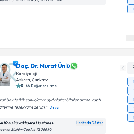
nü Mahallesi Batı Bulvarı, No:99 Batıkent
Doç. Dr. Murat Ünlü
Kardiyoloji
Ankara
, Çankaya
5
(
64
Değerlendirme)
at bey tetkik sonuçlarını aydınlatıcı bilgilendirme yaptı
ilerine teşekkür ederim.
Devamı
el Koru Kavaklıdere Hastanesi
Haritada Göster
rbaros, Büklüm Cad.No:72 06680