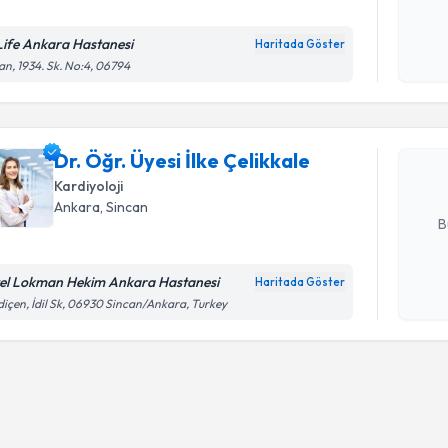
Life Ankara Hastanesi
Haritada Göster
Randevu T
Kişisel
an, 1934. Sk. No:4, 06794
okudum
işlenm
Dr. Öğr. Ü
oluşturun. 
Dr. Öğr. Üyesi İlke Çelikkale
hazırlandığ
Kardiyoloji
E-posta Ad
Ankara
, Sincan
B
el Lokman Hekim Ankara Hastanesi
Haritada Göster
Kişisel
içen, İdil Sk, 06930 Sincan/Ankara, Turkey
okudum
işlenm