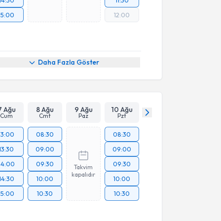
14:30
11:30
15:00
12:00
Daha Fazla Göster
7 Ağu
8 Ağu
9 Ağu
10 Ağu
Cum
Cmt
Paz
Pzt
13:00
08:30
08:30
13:30
09:00
09:00
14:00
09:30
09:30
Takvim
kapalıdır
14:30
10:00
10:00
15:00
10:30
10:30