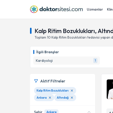
Uzmanlar
Klin
Kalp Ritim Bozuklukları, Altı
Toplam
10
Kalp Ritim Bozuklukları
tedavisi yapan 
İlgili Branşlar
Kardiyoloji
1
Aktif Filtreler
Kalp Ritim Bozuklukları
Ankara
Altındağ
Şehir
Ankara