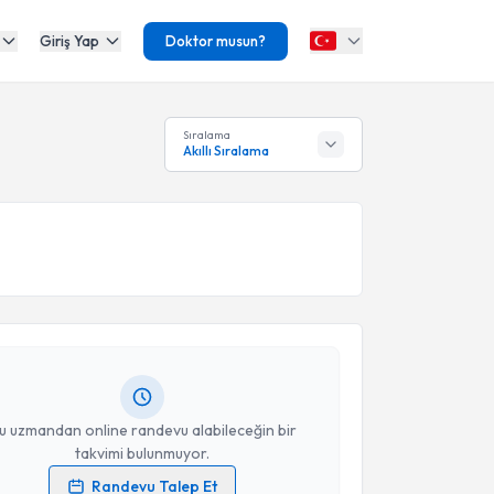
Giriş Yap
Doktor musun?
Sıralama
Akıllı Sıralama
akvimi Talebi
ydın Karanfil
için randevu takvimi talebi oluşturun.
andan randevu almanız için bir takvim
ında e-posta ile bilgilendireceğiz.
resiniz
u uzmandan online randevu alabileceğin bir
takvimi bulunmuyor.
Randevu Talep Et