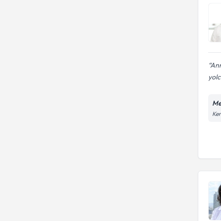
Ann
yol
Me
Ken