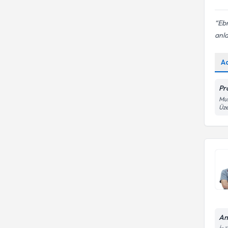
Ebr
anla
A
Pr
Mus
Üze
An