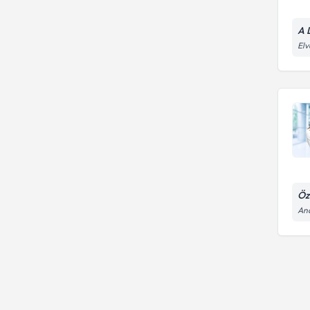
A 
Elv
Öz
And