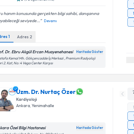
u hanım konusunda gerçekten bilgi sahibi, danışanına
yabileceği seviyede...
Devamı
dres
1
Adres
2
of. Dr. Ebru Akgül Ercan Muayenehanesi
Haritada Göster
tafa Kemal Mh. Gökçencadde İş Merkezi , Premium Radyoloji
ri 2. Kat, No: 4 Vega Center Karşısı
Uzm. Dr. Nurtaç Özer
Kardiyoloji
Ankara
, Yenimahalle
kara Özel Bilgi Hastanesi
Haritada Göster