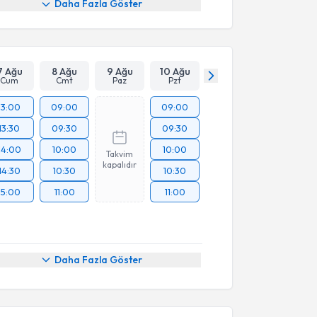
Daha Fazla Göster
7 Ağu
8 Ağu
9 Ağu
10 Ağu
Cum
Cmt
Paz
Pzt
13:00
09:00
09:00
13:30
09:30
09:30
14:00
10:00
10:00
Takvim
kapalıdır
14:30
10:30
10:30
15:00
11:00
11:00
Daha Fazla Göster