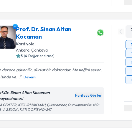
Prof. Dr. Sinan Altan
Kocaman
Kardiyoloji
Ankara
, Çankaya
5
(
4
Değerlendirme)
 derece güvenilir, dürüst bir doktordur. Mesleğini seven,
isinde ve...
Devamı
of.Dr. Sinan Altan Kocaman
Haritada Göster
ayenehanesi
A CENTER, KIZILIRMAK MAH, Çukurambar, Dumlupınar Blv. NO:
 , A 2 BLOK , KAT: 7, OFİS NO: 247