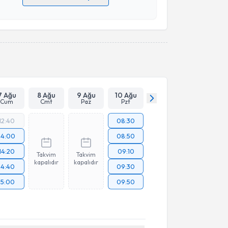
 verilerimin işlenmesine ilişkin
Aydınlatma Metni
'ni
 ve kişisel verilerimin belirtilen kapsamda
esini kabul ediyorum.
Takvim Talebini Gönder
7 Ağu
8 Ağu
9 Ağu
10 Ağu
Cum
Cmt
Paz
Pzt
12:40
08:30
14:00
08:50
14:20
09:10
Takvim
Takvim
kapalıdır
kapalıdır
14:40
09:30
15:00
09:50