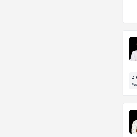
A 
Fat