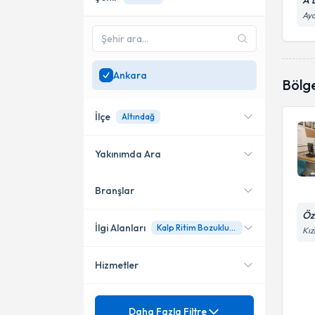
A 
Ayd
Ankara
Bölg
İlçe
Altındağ
Yakınımda Ara
Branşlar
Konumuma yakın uzmanları
Çankaya
göster
Öz
Yenimahalle
İlgi Alanları
Kalp Ritim Bozuklukları
Kız
Altındağ
Hizmetler
Kardiyoloji
Etimesgut
Mezuniyet
Ablasyon işlemleri
Daha Fazla Filtre
Pursaklar