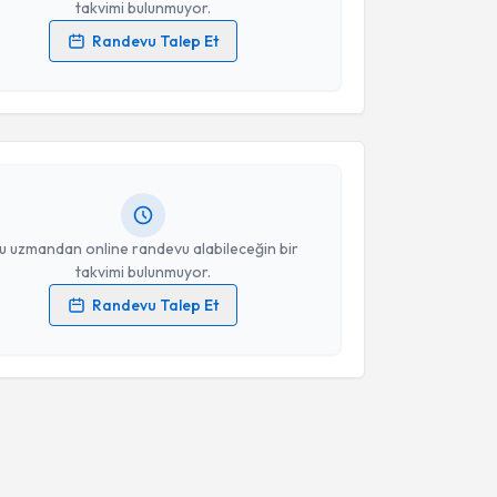
takvimi bulunmuyor.
Randevu Talep Et
akvimi Talebi
 verilerimin işlenmesine ilişkin
Aydınlatma Metni
'ni
 ve kişisel verilerimin belirtilen kapsamda
esini kabul ediyorum.
yesi İlke Çelikkale
için randevu takvimi talebi
Size bu uzmandan randevu almanız için bir takvim
ında e-posta ile bilgilendireceğiz.
Takvim Talebini Gönder
resiniz
u uzmandan online randevu alabileceğin bir
takvimi bulunmuyor.
Randevu Talep Et
 verilerimin işlenmesine ilişkin
Aydınlatma Metni
'ni
 ve kişisel verilerimin belirtilen kapsamda
esini kabul ediyorum.
Takvim Talebini Gönder