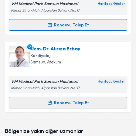
VM Medical Park Samsun Hastanesi
Haritada Göster
Mimar Sinan Mah. Alparslan Bulvarı, No: 17
Randevu Talep Et
Randevu Takvimi Talebi
Uzm. Dr. Mustafa Yaşan
için randevu takvimi talebi
Uzm. Dr. Alirıza Erbay
oluşturun. Size bu uzmandan randevu almanız için bir
Kardiyoloji
takvim hazırlandığında e-posta ile bilgilendireceğiz.
Samsun
, Atakum
E-posta Adresiniz
VM Medical Park Samsun Hastanesi
Haritada Göster
Mimar Sinan Mah. Alparslan Bulvarı, No: 17
Kişisel verilerimin işlenmesine ilişkin
Aydınlatma
Randevu Talep Et
Randevu Takvimi Talebi
Metni
'ni okudum ve kişisel verilerimin belirtilen
kapsamda işlenmesini kabul ediyorum.
Uzm. Dr. Alirıza Erbay
için randevu takvimi talebi
Bölgenize yakın diğer uzmanlar
oluşturun. Size bu uzmandan randevu almanız için bir
Takvim Talebini Gönder