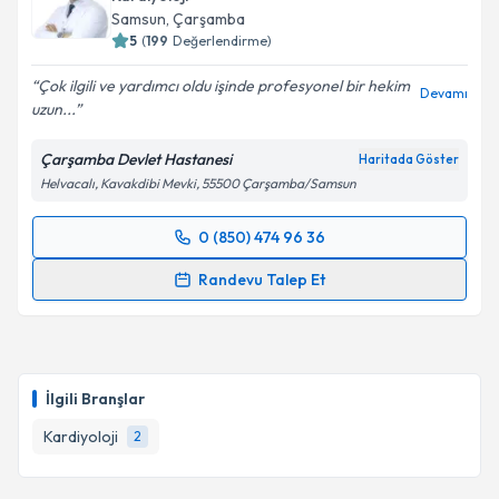
Samsun
, Çarşamba
5
(
199
Değerlendirme)
Çok ilgili ve yardımcı oldu işinde profesyonel bir hekim
Devamı
uzun...
Çarşamba Devlet Hastanesi
Haritada Göster
Helvacalı, Kavakdibi Mevki, 55500 Çarşamba/Samsun
0 (850) 474 96 36
Randevu Takvimi Talebi
Randevu Talep Et
Doç. Dr. Sefa Gül
için randevu takvimi talebi
oluşturun. Size bu uzmandan randevu almanız için bir
takvim hazırlandığında e-posta ile bilgilendireceğiz.
İlgili Branşlar
E-posta Adresiniz
Kardiyoloji
2