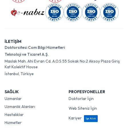
İLETİŞİM
Doktorsitesi Com Bilgi Hizmetleri
Teknoloji ve Ticaret A.Ş.
Maslak Mah. Ahi Evran Cd. A.O.S 55 Sokak No:2 Aksoy Plaza Giriş
Kat Kolektif House
İstanbul, Türkiye
SAĞLIK
PROFESYONELLER
Uzmanlar
Doktorlar İçin
Uzmanlık Alanları
Web Siteniz İçin
Hastalıklar
Kariyer
İşe Alım
Hizmetler