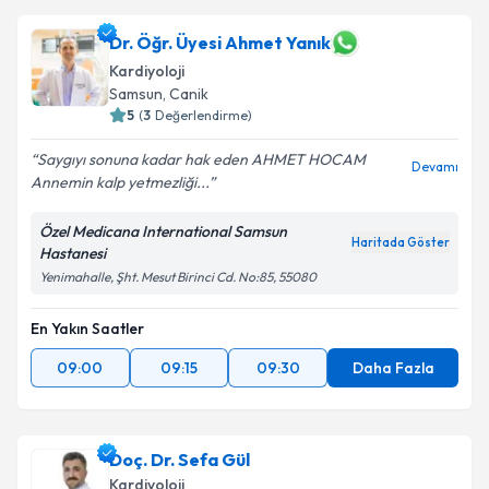
takvim hazırlandığında e-posta ile bilgilendireceğiz.
Dr. Öğr. Üyesi Ahmet Yanık
E-posta Adresiniz
Kardiyoloji
Samsun
, Canik
5
(
3
Değerlendirme)
Kişisel verilerimin işlenmesine ilişkin
Aydınlatma
Saygıyı sonuna kadar hak eden AHMET HOCAM
Devamı
Metni
'ni okudum ve kişisel verilerimin belirtilen
Annemin kalp yetmezliği...
kapsamda işlenmesini kabul ediyorum.
Özel Medicana International Samsun
Haritada Göster
Hastanesi
Takvim Talebini Gönder
Yenimahalle, Şht. Mesut Birinci Cd. No:85, 55080
En Yakın Saatler
09:00
09:15
09:30
Daha Fazla
Doç. Dr. Sefa Gül
Kardiyoloji