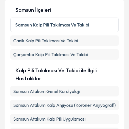
Kişisel verilerimin işlenmesine ilişkin
Aydınlatma
Samsun İlçeleri
Metni
'ni okudum ve kişisel verilerimin belirtilen
kapsamda işlenmesini kabul ediyorum.
Samsun
Kalp Pili Takılması Ve Takibi
Takvim Talebini Gönder
Canik
Kalp Pili Takılması Ve Takibi
Çarşamba
Kalp Pili Takılması Ve Takibi
Kalp Pili Takılması Ve Takibi ile İlgili
Hastalıklar
Samsun Atakum Genel Kardiyoloji
Samsun Atakum Kalp Anjiyosu (Koroner Anjiyografi)
Samsun Atakum Kalp Pili Uygulaması