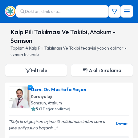
Doktor, klinik ara...
Kalp Pili Takılması Ve Takibi, Atakum -
Samsun
Toplam
4
Kalp Pili Takılması Ve Takibi
tedavisi yapan doktor -
uzman bulundu
Filtrele
Akıllı Sıralama
Uzm. Dr. Mustafa Yaşan
Kardiyoloji
Samsun
, Atakum
5
(
1
Değerlendirme)
Kalp krizi geçiren eşime ilk müdahalesinden sonra
Devamı
yine anjiyosunu başarılı...