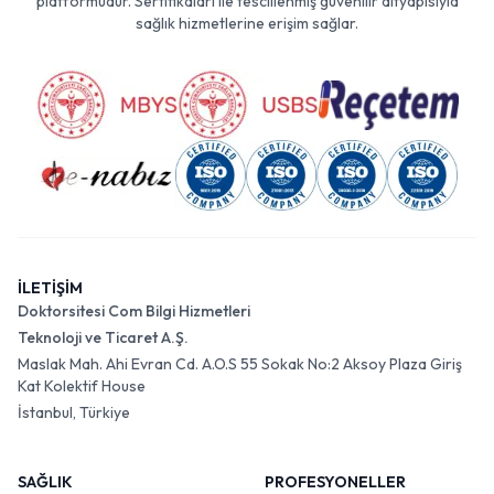
platformudur. Sertifikaları ile tescillenmiş güvenilir altyapısıyla
sağlık hizmetlerine erişim sağlar.
İLETİŞİM
Doktorsitesi Com Bilgi Hizmetleri
Teknoloji ve Ticaret A.Ş.
Maslak Mah. Ahi Evran Cd. A.O.S 55 Sokak No:2 Aksoy Plaza Giriş
Kat Kolektif House
İstanbul, Türkiye
SAĞLIK
PROFESYONELLER