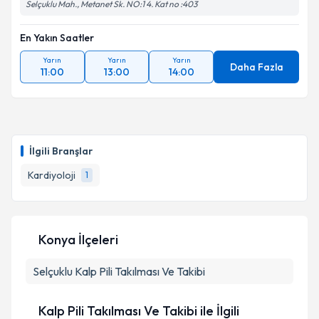
Selçuklu Mah., Metanet Sk. NO:1 4. Kat no :403
En Yakın Saatler
Yarın
Yarın
Yarın
Daha Fazla
11:00
13:00
14:00
İlgili Branşlar
Kardiyoloji
1
Konya İlçeleri
Selçuklu
Kalp Pili Takılması Ve Takibi
Kalp Pili Takılması Ve Takibi ile İlgili