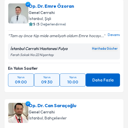
Op. Dr. Emre Özoran
Genel Cerrahi
İstanbul
, Şişli
5
(
5
Değerlendirme)
Devamı
Tam ay önce tüp mide ameliyatı oldum Emre hocayı...
İstanbul Cerrahi Hastanesi Fulya
Haritada Göster
Ferah Sokak No:22 Nişantaşı
En Yakın Saatler
Yarın
Yarın
Yarın
Daha Fazla
09:00
09:30
10:00
Op. Dr. Can Saraçoğlu
Genel Cerrahi
İstanbul
, Bahçelievler