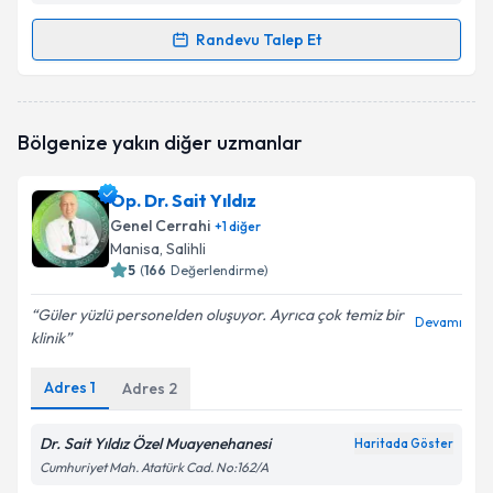
Randevu Talep Et
Randevu Takvimi Talebi
Op. Dr. Süleyman Tümen
için randevu takvimi talebi
Bölgenize yakın diğer uzmanlar
oluşturun. Size bu uzmandan randevu almanız için bir
takvim hazırlandığında e-posta ile bilgilendireceğiz.
Op. Dr. Sait Yıldız
E-posta Adresiniz
Genel Cerrahi
+
1
diğer
Manisa
, Salihli
5
(
166
Değerlendirme)
Güler yüzlü personelden oluşuyor. Ayrıca çok temiz bir
Kişisel verilerimin işlenmesine ilişkin
Aydınlatma
Devamı
klinik
Metni
'ni okudum ve kişisel verilerimin belirtilen
kapsamda işlenmesini kabul ediyorum.
Adres
1
Adres
2
Takvim Talebini Gönder
Dr. Sait Yıldız Özel Muayenehanesi
Haritada Göster
Cumhuriyet Mah. Atatürk Cad. No:162/A