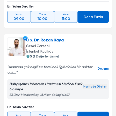
En Yakın Saatler
Yarın
Yarın
Yarın
Daha Fazla
09:00
10:00
11:00
Op. Dr. Rozan Kaya
Genel Cerrahi
İstanbul
, Kadıköy
5
(
1
Değerlendirme)
Alanında çok bilgili ve tecrübeli ilgili alakalı bir doktor
Devamı
çok...
Bahçeşehir Üniversite Hastanesi Medical Park
Haritada Göster
Göztepe
E5 Üzeri Merdivenköy, 23 Nisan Sokagi No:17
En Yakın Saatler
Yarın
Yarın
Yarın