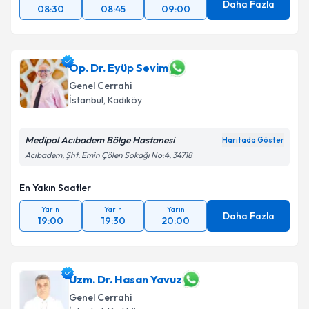
Daha Fazla
08:30
08:45
09:00
Op. Dr. Eyüp Sevim
Genel Cerrahi
İstanbul
, Kadıköy
Medipol Acıbadem Bölge Hastanesi
Haritada Göster
Acıbadem, Şht. Emin Çölen Sokağı No:4, 34718
En Yakın Saatler
Yarın
Yarın
Yarın
Daha Fazla
19:00
19:30
20:00
Uzm. Dr. Hasan Yavuz
Genel Cerrahi