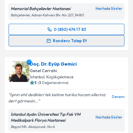
Memorial Bahçelievler Hastanesi
Haritada Göster
Bahçelievler, Adnan Kahveci Blv. No: 227, 34180
0 (850) 474 17 83
Randevu Takvimi Talebi
Randevu Talep Et
Op. Dr. Can Saraçoğlu
için randevu takvimi talebi
oluşturun. Size bu uzmandan randevu almanız için bir
Doç. Dr. Eyüp Gemici
takvim hazırlandığında e-posta ile bilgilendireceğiz.
Genel Cerrahi
E-posta Adresiniz
İstanbul
, Küçükçekmece
5
(
3
Değerlendirme)
İşinin ehli dedikleri tek kelime harika hocam elleriniz
Devamı
dert görmesin...
Kişisel verilerimin işlenmesine ilişkin
Aydınlatma
Metni
'ni okudum ve kişisel verilerimin belirtilen
İstanbul Aydın Üniversitesi Tıp Fak VM
kapsamda işlenmesini kabul ediyorum.
Haritada Göster
Medikalpark Florya Hastanesi
Beşyol Mh. Akasya sok. No:4