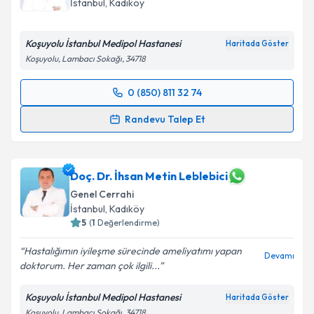
İstanbul
, Kadıköy
Koşuyolu İstanbul Medipol Hastanesi
Haritada Göster
Koşuyolu, Lambacı Sokağı, 34718
0 (850) 811 32 74
Randevu Takvimi Talebi
Randevu Talep Et
Uzm. Dr. Hasan Yavuz
için randevu takvimi talebi
oluşturun. Size bu uzmandan randevu almanız için bir
takvim hazırlandığında e-posta ile bilgilendireceğiz.
Doç. Dr. İhsan Metin Leblebici
Genel Cerrahi
E-posta Adresiniz
İstanbul
, Kadıköy
5
(
1
Değerlendirme)
Hastalığımın iyileşme sürecinde ameliyatımı yapan
Devamı
doktorum. Her zaman çok ilgili...
Kişisel verilerimin işlenmesine ilişkin
Aydınlatma
Metni
'ni okudum ve kişisel verilerimin belirtilen
Koşuyolu İstanbul Medipol Hastanesi
Haritada Göster
kapsamda işlenmesini kabul ediyorum.
Koşuyolu, Lambacı Sokağı, 34718