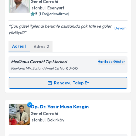
talebi oluşturun. Size bu uzmandan randevu almanız
Takvim Talebini Gönder
Genel Cerrahi
için bir takvim hazırlandığında e-posta ile
İstanbul
, Esenyurt
bilgilendireceğiz.
5
(
1
Değerlendirme)
E-posta Adresiniz
Çok güzel ilgilendi benimle asistanıda çok tatlı ve güler
Devamı
yüzlüydü
Adres
1
Adres
2
Kişisel verilerimin işlenmesine ilişkin
Aydınlatma
Metni
'ni okudum ve kişisel verilerimin belirtilen
Medihaus Cerrahi Tıp Merkezi
Haritada Göster
kapsamda işlenmesini kabul ediyorum.
Mevlana Mh, Sultan Ahmet Cd No:9, 34515
Randevu Talep Et
Takvim Talebini Gönder
Randevu Takvimi Talebi
Yrd. Doç. Dr. Murat Kayağ
için randevu takvimi
Op. Dr. Yasir Musa Kesgin
talebi oluşturun. Size bu uzmandan randevu almanız
Genel Cerrahi
için bir takvim hazırlandığında e-posta ile
İstanbul
, Bakırköy
bilgilendireceğiz.