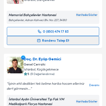
Memorial Bahçelievler Hastanesi
Haritada Göster
Bahçelievler, Adnan Kahveci Blv. No: 227, 34180
0 (850) 474 17 83
Randevu Takvimi Talebi
Randevu Talep Et
Op. Dr. Can Saraçoğlu
için randevu takvimi talebi
oluşturun. Size bu uzmandan randevu almanız için bir
Doç. Dr. Eyüp Gemici
takvim hazırlandığında e-posta ile bilgilendireceğiz.
Genel Cerrahi
E-posta Adresiniz
İstanbul
, Küçükçekmece
5
(
3
Değerlendirme)
İşinin ehli dedikleri tek kelime harika hocam elleriniz
Devamı
dert görmesin...
Kişisel verilerimin işlenmesine ilişkin
Aydınlatma
Metni
'ni okudum ve kişisel verilerimin belirtilen
İstanbul Aydın Üniversitesi Tıp Fak VM
kapsamda işlenmesini kabul ediyorum.
Haritada Göster
Medikalpark Florya Hastanesi