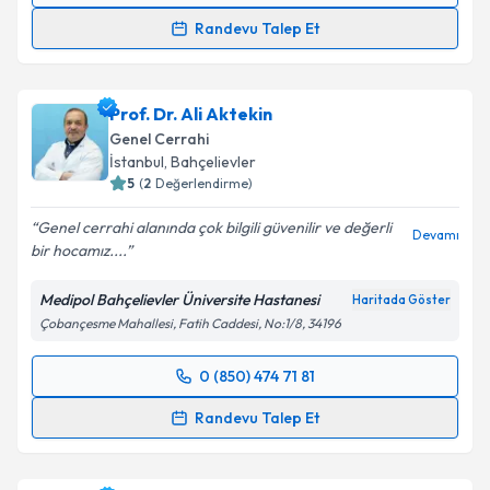
Randevu Talep Et
Prof. Dr. Bilgi Baca
için randevu takvimi talebi
oluşturun. Size bu uzmandan randevu almanız için bir
Prof. Dr. Ali Aktekin
takvim hazırlandığında e-posta ile bilgilendireceğiz.
Genel Cerrahi
E-posta Adresiniz
İstanbul
, Bahçelievler
5
(
2
Değerlendirme)
Genel cerrahi alanında çok bilgili güvenilir ve değerli
Devamı
bir hocamız....
Kişisel verilerimin işlenmesine ilişkin
Aydınlatma
Metni
'ni okudum ve kişisel verilerimin belirtilen
Medipol Bahçelievler Üniversite Hastanesi
Haritada Göster
kapsamda işlenmesini kabul ediyorum.
Çobançesme Mahallesi, Fatih Caddesi, No:1/8, 34196
Takvim Talebini Gönder
0 (850) 474 71 81
Randevu Takvimi Talebi
Randevu Talep Et
Prof. Dr. Ali Aktekin
için randevu takvimi talebi
oluşturun. Size bu uzmandan randevu almanız için bir