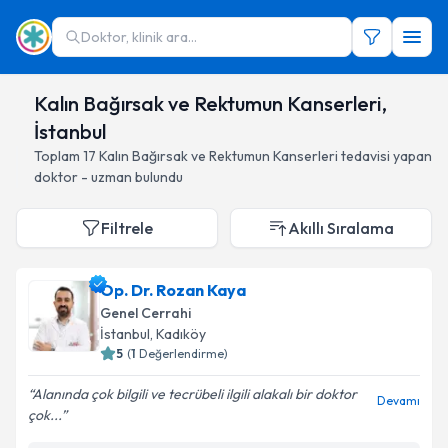
Doktor, klinik ara...
Kalın Bağırsak ve Rektumun Kanserleri,
İstanbul
Toplam
17
Kalın Bağırsak ve Rektumun Kanserleri
tedavisi yapan
doktor - uzman bulundu
Filtrele
Akıllı Sıralama
Op. Dr. Rozan Kaya
Genel Cerrahi
İstanbul
, Kadıköy
5
(
1
Değerlendirme)
Alanında çok bilgili ve tecrübeli ilgili alakalı bir doktor
Devamı
çok...