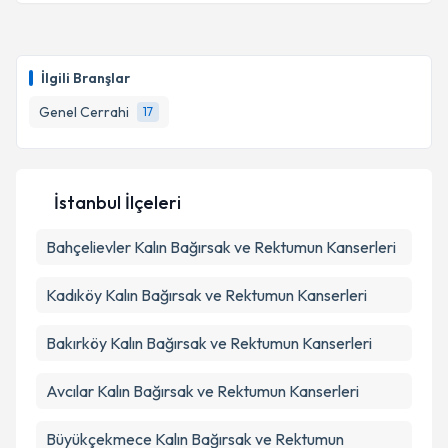
Takvim Talebini Gönder
Doç. Dr. Yasin Duran
için randevu takvimi talebi
oluşturun. Size bu uzmandan randevu almanız için bir
İlgili Branşlar
takvim hazırlandığında e-posta ile bilgilendireceğiz.
Genel Cerrahi
17
E-posta Adresiniz
İstanbul İlçeleri
Kişisel verilerimin işlenmesine ilişkin
Aydınlatma
Bahçelievler
Metni
'ni okudum ve kişisel verilerimin belirtilen
Kalın Bağırsak ve Rektumun Kanserleri
kapsamda işlenmesini kabul ediyorum.
Kadıköy
Kalın Bağırsak ve Rektumun Kanserleri
Takvim Talebini Gönder
Bakırköy
Kalın Bağırsak ve Rektumun Kanserleri
Avcılar
Kalın Bağırsak ve Rektumun Kanserleri
Büyükçekmece
Kalın Bağırsak ve Rektumun