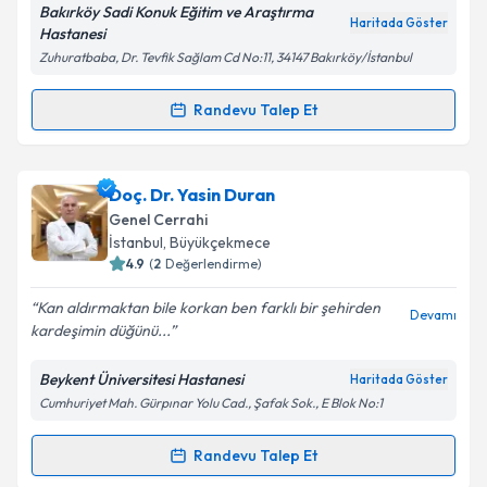
E-posta Adresiniz
Bakırköy Sadi Konuk Eğitim ve Araştırma
Haritada Göster
Hastanesi
Zuhuratbaba, Dr. Tevfik Sağlam Cd No:11, 34147 Bakırköy/İstanbul
Kişisel verilerimin işlenmesine ilişkin
Aydınlatma
Randevu Talep Et
Randevu Takvimi Talebi
Metni
'ni okudum ve kişisel verilerimin belirtilen
kapsamda işlenmesini kabul ediyorum.
Op. Dr. Yasir Musa Kesgin
için randevu takvimi
Doç. Dr. Yasin Duran
talebi oluşturun. Size bu uzmandan randevu almanız
Takvim Talebini Gönder
Genel Cerrahi
için bir takvim hazırlandığında e-posta ile
İstanbul
, Büyükçekmece
bilgilendireceğiz.
4.9
(
2
Değerlendirme)
E-posta Adresiniz
Kan aldırmaktan bile korkan ben farklı bir şehirden
Devamı
kardeşimin düğünü...
Beykent Üniversitesi Hastanesi
Haritada Göster
Cumhuriyet Mah. Gürpınar Yolu Cad., Şafak Sok., E Blok No:1
Kişisel verilerimin işlenmesine ilişkin
Aydınlatma
Metni
'ni okudum ve kişisel verilerimin belirtilen
kapsamda işlenmesini kabul ediyorum.
Randevu Talep Et
Randevu Takvimi Talebi