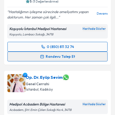
5
(
1
Değerlendirme)
Hastalığımın iyileşme sürecinde ameliyatımı yapan
Devamı
doktorum. Her zaman çok ilgili...
Kişisel verilerimin işlenmesine ilişkin
Aydınlatma
Metni
'ni okudum ve kişisel verilerimin belirtilen
Koşuyolu İstanbul Medipol Hastanesi
Haritada Göster
kapsamda işlenmesini kabul ediyorum.
Koşuyolu, Lambacı Sokağı, 34718
Takvim Talebini Gönder
0 (850) 811 32 74
Randevu Takvimi Talebi
Randevu Talep Et
Doç. Dr. İhsan Metin Leblebici
için randevu takvimi
talebi oluşturun. Size bu uzmandan randevu almanız
için bir takvim hazırlandığında e-posta ile
Op. Dr. Eyüp Sevim
bilgilendireceğiz.
Genel Cerrahi
İstanbul
, Kadıköy
E-posta Adresiniz
Medipol Acıbadem Bölge Hastanesi
Haritada Göster
Acıbadem, Şht. Emin Çölen Sokağı No:4, 34718