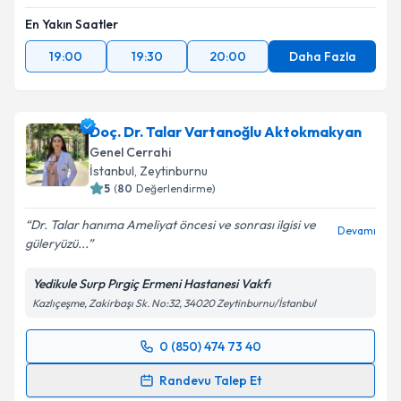
Kişisel verilerimin işlenmesine ilişkin
Aydınlatma
En Yakın Saatler
Metni
'ni okudum ve kişisel verilerimin belirtilen
kapsamda işlenmesini kabul ediyorum.
19:00
19:30
20:00
Daha Fazla
Takvim Talebini Gönder
Doç. Dr. Talar Vartanoğlu Aktokmakyan
Genel Cerrahi
İstanbul
, Zeytinburnu
5
(
80
Değerlendirme)
Dr. Talar hanıma Ameliyat öncesi ve sonrası ilgisi ve
Devamı
güleryüzü...
Yedikule Surp Pırgiç Ermeni Hastanesi Vakfı
Kazlıçeşme, Zakirbaşı Sk. No:32, 34020 Zeytinburnu/İstanbul
0 (850) 474 73 40
Randevu Takvimi Talebi
Randevu Talep Et