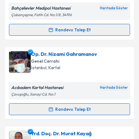
Bahçelievler Medipol Hastanesi
Haritada Göster
Çobançeşme, Fatih Cd. No:1/8, 34196
Kişisel verilerimin işlenmesine ilişkin
Aydınlatma
Randevu Talep Et
Randevu Takvimi Talebi
Metni
'ni okudum ve kişisel verilerimin belirtilen
kapsamda işlenmesini kabul ediyorum.
Doç. Dr. Turgut Dönmez
için randevu takvimi talebi
Op. Dr. Nizami Gahramanov
oluşturun. Size bu uzmandan randevu almanız için bir
Takvim Talebini Gönder
Genel Cerrahi
takvim hazırlandığında e-posta ile bilgilendireceğiz.
İstanbul
, Kartal
E-posta Adresiniz
Acıbadem Kartal Hastanesi
Haritada Göster
Çavuşoğlu, Sanayi Cd. No:1
Kişisel verilerimin işlenmesine ilişkin
Aydınlatma
Randevu Talep Et
Randevu Takvimi Talebi
Metni
'ni okudum ve kişisel verilerimin belirtilen
kapsamda işlenmesini kabul ediyorum.
Op. Dr. Nizami Gahramanov
için randevu takvimi
Yrd. Doç. Dr. Murat Kayağ