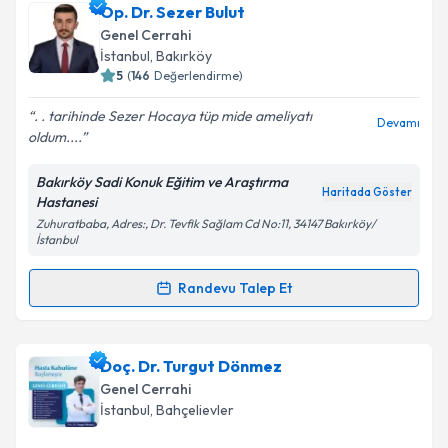
Op. Dr. Sezer Bulut
takvim hazırlandığında e-posta ile bilgilendireceğiz.
Genel Cerrahi
E-posta Adresiniz
İstanbul
, Bakırköy
5
(
146
Değerlendirme)
. . tarihinde Sezer Hocaya tüp mide ameliyatı
Devamı
oldum....
Kişisel verilerimin işlenmesine ilişkin
Aydınlatma
Metni
'ni okudum ve kişisel verilerimin belirtilen
Bakırköy Sadi Konuk Eğitim ve Araştırma
kapsamda işlenmesini kabul ediyorum.
Haritada Göster
Hastanesi
Zuhuratbaba, Adres:, Dr. Tevfik Sağlam Cd No:11, 34147 Bakırköy/
İstanbul
Takvim Talebini Gönder
Randevu Talep Et
Randevu Takvimi Talebi
Op. Dr. Sezer Bulut
için randevu takvimi talebi
Doç. Dr. Turgut Dönmez
oluşturun. Size bu uzmandan randevu almanız için bir
Genel Cerrahi
takvim hazırlandığında e-posta ile bilgilendireceğiz.
İstanbul
, Bahçelievler
E-posta Adresiniz