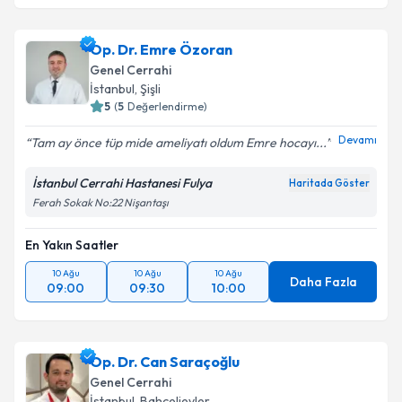
Doç. Dr. Talar Vartanoğlu Aktokmakyan
için
randevu takvimi talebi oluşturun. Size bu uzmandan
Op. Dr. Emre Özoran
randevu almanız için bir takvim hazırlandığında e-
posta ile bilgilendireceğiz.
Genel Cerrahi
İstanbul
, Şişli
E-posta Adresiniz
5
(
5
Değerlendirme)
Devamı
Tam ay önce tüp mide ameliyatı oldum Emre hocayı...
İstanbul Cerrahi Hastanesi Fulya
Haritada Göster
Kişisel verilerimin işlenmesine ilişkin
Aydınlatma
Ferah Sokak No:22 Nişantaşı
Metni
'ni okudum ve kişisel verilerimin belirtilen
kapsamda işlenmesini kabul ediyorum.
En Yakın Saatler
10 Ağu
10 Ağu
10 Ağu
Daha Fazla
Takvim Talebini Gönder
09:00
09:30
10:00
Op. Dr. Can Saraçoğlu
Genel Cerrahi
İstanbul
, Bahçelievler