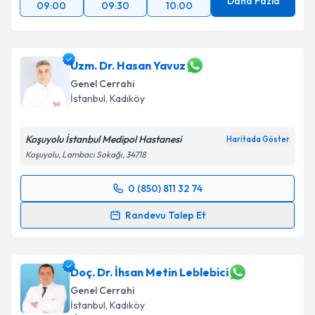
Daha Fazla
09:00
09:30
10:00
Uzm. Dr. Hasan Yavuz
Genel Cerrahi
İstanbul
, Kadıköy
Koşuyolu İstanbul Medipol Hastanesi
Haritada Göster
Koşuyolu, Lambacı Sokağı, 34718
0 (850) 811 32 74
Randevu Takvimi Talebi
Randevu Talep Et
Uzm. Dr. Hasan Yavuz
için randevu takvimi talebi
oluşturun. Size bu uzmandan randevu almanız için bir
takvim hazırlandığında e-posta ile bilgilendireceğiz.
Doç. Dr. İhsan Metin Leblebici
Genel Cerrahi
E-posta Adresiniz
İstanbul
, Kadıköy