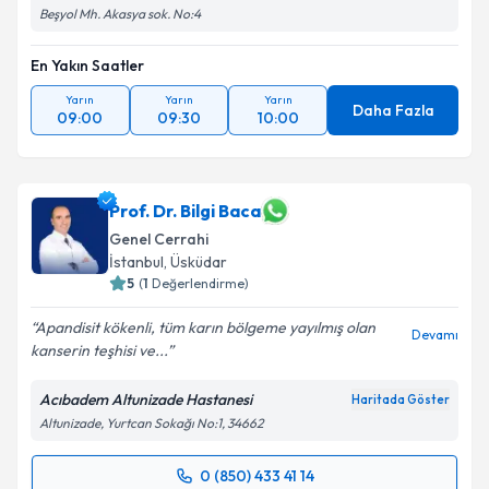
Beşyol Mh. Akasya sok. No:4
Takvim Talebini Gönder
En Yakın Saatler
Yarın
Yarın
Yarın
Daha Fazla
09:00
09:30
10:00
Prof. Dr. Bilgi Baca
Genel Cerrahi
İstanbul
, Üsküdar
5
(
1
Değerlendirme)
Apandisit kökenli, tüm karın bölgeme yayılmış olan
Devamı
kanserin teşhisi ve...
Acıbadem Altunizade Hastanesi
Haritada Göster
Altunizade, Yurtcan Sokağı No:1, 34662
0 (850) 433 41 14
Randevu Takvimi Talebi