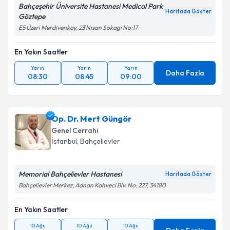
Bahçeşehir Üniversite Hastanesi Medical Park
Haritada Göster
Göztepe
E5 Üzeri Merdivenköy, 23 Nisan Sokagi No:17
En Yakın Saatler
Yarın
Yarın
Yarın
Daha Fazla
08:30
08:45
09:00
Op. Dr. Mert Güngör
Genel Cerrahi
İstanbul
, Bahçelievler
Memorial Bahçelievler Hastanesi
Haritada Göster
Bahçelievler Merkez, Adnan Kahveci Blv. No: 227, 34180
En Yakın Saatler
10 Ağu
10 Ağu
10 Ağu