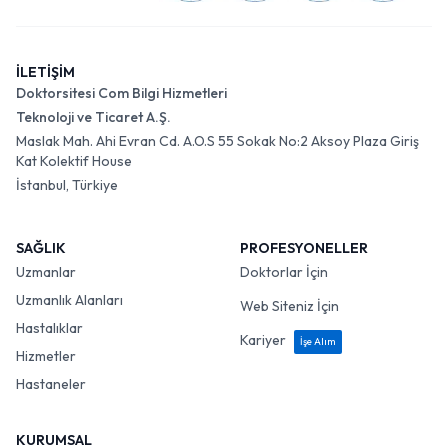
İLETİŞİM
Doktorsitesi Com Bilgi Hizmetleri
Teknoloji ve Ticaret A.Ş.
Maslak Mah. Ahi Evran Cd. A.O.S 55 Sokak No:2 Aksoy Plaza Giriş
Kat Kolektif House
İstanbul, Türkiye
SAĞLIK
PROFESYONELLER
Uzmanlar
Doktorlar İçin
Uzmanlık Alanları
Web Siteniz İçin
Hastalıklar
Kariyer
İşe Alım
Hizmetler
Hastaneler
KURUMSAL