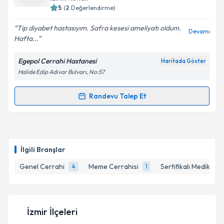
5
(
2
Değerlendirme)
E-posta Adresiniz
Tip diyabet hastasıyım. Safra kesesi ameliyatı oldum.
Devamı
Hafta...
Egepol Cerrahi Hastanesi
Haritada Göster
Kişisel verilerimin işlenmesine ilişkin
Aydınlatma
Halide Edip Adıvar Bulvarı, No:57
Metni
'ni okudum ve kişisel verilerimin belirtilen
kapsamda işlenmesini kabul ediyorum.
Randevu Talep Et
Randevu Takvimi Talebi
Takvim Talebini Gönder
Doç. Dr. Ümit Alakuş
için randevu takvimi talebi
oluşturun. Size bu uzmandan randevu almanız için bir
İlgili Branşlar
takvim hazırlandığında e-posta ile bilgilendireceğiz.
Genel Cerrahi
Meme Cerrahisi
Sertifikalı Medikal E
4
1
E-posta Adresiniz
İzmir İlçeleri
Kişisel verilerimin işlenmesine ilişkin
Aydınlatma