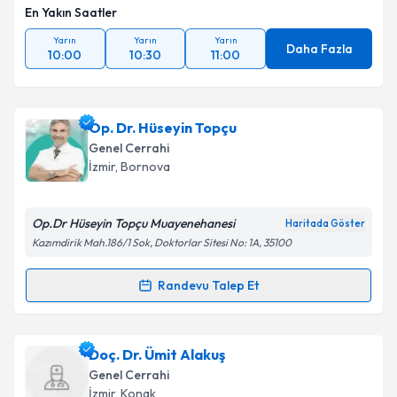
En Yakın Saatler
Yarın
Yarın
Yarın
Daha Fazla
10:00
10:30
11:00
Op. Dr. Hüseyin Topçu
Genel Cerrahi
İzmir
, Bornova
Op.Dr Hüseyin Topçu Muayenehanesi
Haritada Göster
Kazımdirik Mah.186/1 Sok, Doktorlar Sitesi No: 1A, 35100
Randevu Talep Et
Randevu Takvimi Talebi
Op. Dr. Hüseyin Topçu
için randevu takvimi talebi
Doç. Dr. Ümit Alakuş
oluşturun. Size bu uzmandan randevu almanız için bir
Genel Cerrahi
takvim hazırlandığında e-posta ile bilgilendireceğiz.
İzmir
, Konak