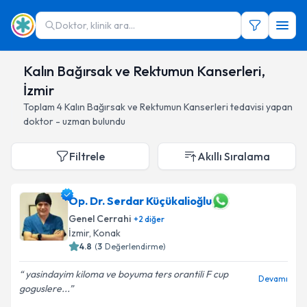
Doktor, klinik ara...
Kalın Bağırsak ve Rektumun Kanserleri,
İzmir
Toplam
4
Kalın Bağırsak ve Rektumun Kanserleri
tedavisi yapan
doktor - uzman bulundu
Filtrele
Akıllı Sıralama
Op. Dr. Serdar Küçükalioğlu
Genel Cerrahi
+
2
diğer
İzmir
, Konak
4.8
(
3
Değerlendirme)
yasindayim kiloma ve boyuma ters orantili F cup
Devamı
goguslere...