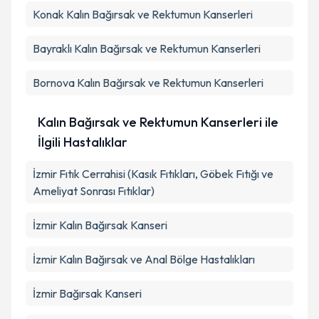
Konak
Kalın Bağırsak ve Rektumun Kanserleri
Metni
'ni okudum ve kişisel verilerimin belirtilen
kapsamda işlenmesini kabul ediyorum.
Bayraklı
Kalın Bağırsak ve Rektumun Kanserleri
Takvim Talebini Gönder
Bornova
Kalın Bağırsak ve Rektumun Kanserleri
Kalın Bağırsak ve Rektumun Kanserleri ile
İlgili Hastalıklar
İzmir Fıtık Cerrahisi (Kasık Fıtıkları, Göbek Fıtığı ve
Ameliyat Sonrası Fıtıklar)
İzmir Kalın Bağırsak Kanseri
İzmir Kalın Bağırsak ve Anal Bölge Hastalıkları
İzmir Bağırsak Kanseri