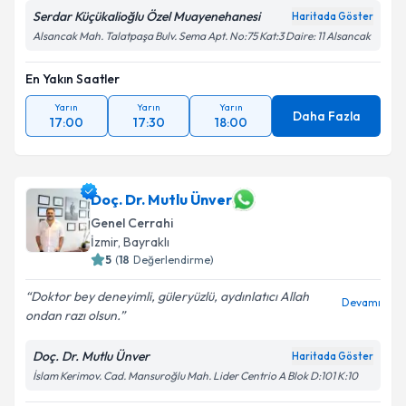
Serdar Küçükalioğlu Özel Muayenehanesi
Haritada Göster
Alsancak Mah. Talatpaşa Bulv. Sema Apt. No:75 Kat:3 Daire: 11 Alsancak
En Yakın Saatler
Yarın
Yarın
Yarın
Daha Fazla
17:00
17:30
18:00
Doç. Dr. Mutlu Ünver
Genel Cerrahi
İzmir
, Bayraklı
5
(
18
Değerlendirme)
Doktor bey deneyimli, güleryüzlü, aydınlatıcı Allah
Devamı
ondan razı olsun.
Doç. Dr. Mutlu Ünver
Haritada Göster
İslam Kerimov. Cad. Mansuroğlu Mah. Lider Centrio A Blok D:101 K:10