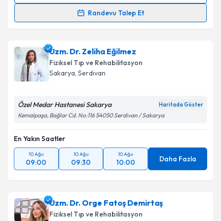
Randevu Talep Et
Prof. Dr. Emre Ata
için randevu takvimi talebi
oluşturun. Size bu uzmandan randevu almanız için bir
Uzm. Dr. Zeliha Eğilmez
takvim hazırlandığında e-posta ile bilgilendireceğiz.
Fiziksel Tıp ve Rehabilitasyon
E-posta Adresiniz
Sakarya
, Serdivan
Özel Medar Hastanesi Sakarya
Haritada Göster
Kemalpaşa, Bağlar Cd. No:116 54050 Serdivan / Sakarya
Kişisel verilerimin işlenmesine ilişkin
Aydınlatma
Metni
'ni okudum ve kişisel verilerimin belirtilen
En Yakın Saatler
kapsamda işlenmesini kabul ediyorum.
10 Ağu
10 Ağu
10 Ağu
Daha Fazla
09:00
09:30
10:00
Takvim Talebini Gönder
Uzm. Dr. Orge Fatoş Demirtaş
Fiziksel Tıp ve Rehabilitasyon