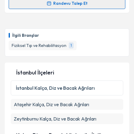
kapsamda işlenmesini kabul ediyorum.
Randevu Talep Et
Randevu Takvimi Talebi
Takvim Talebini Gönder
Uzm. Dr. Büşra Yeşil
için randevu takvimi talebi
oluşturun. Size bu uzmandan randevu almanız için bir
İlgili Branşlar
takvim hazırlandığında e-posta ile bilgilendireceğiz.
Fiziksel Tıp ve Rehabilitasyon
1
E-posta Adresiniz
İstanbul İlçeleri
Kişisel verilerimin işlenmesine ilişkin
Aydınlatma
Metni
'ni okudum ve kişisel verilerimin belirtilen
İstanbul
Kalça, Diz ve Bacak Ağrıları
kapsamda işlenmesini kabul ediyorum.
Ataşehir
Kalça, Diz ve Bacak Ağrıları
Takvim Talebini Gönder
Zeytinburnu
Kalça, Diz ve Bacak Ağrıları