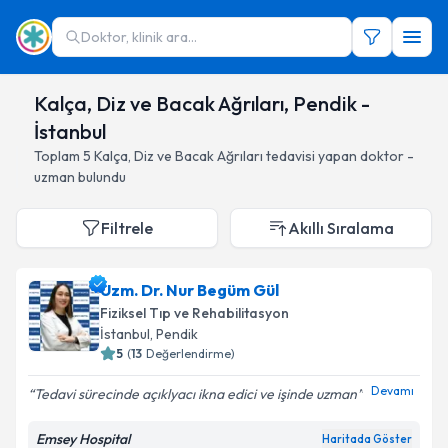
Doktor, klinik ara...
Kalça, Diz ve Bacak Ağrıları, Pendik -
İstanbul
Toplam
5
Kalça, Diz ve Bacak Ağrıları
tedavisi yapan doktor -
uzman bulundu
Filtrele
Akıllı Sıralama
Uzm. Dr. Nur Begüm Gül
Fiziksel Tıp ve Rehabilitasyon
İstanbul
, Pendik
5
(
13
Değerlendirme)
Devamı
Tedavi sürecinde açıklyacı ikna edici ve işinde uzman
Emsey Hospital
Haritada Göster