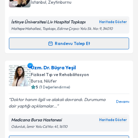
İstanbul
, Zeytinburnu
İstinye Üniversitesi Liv Hospital Topkapı
Haritada Göster
Maltepe Mahallesi, Topkapı, Edirne Çırpıcı Yolu Sk. No: 9, 34010
Randevu Talep Et
Randevu Takvimi Talebi
Uzm. Dr. Orge Fatoş Demirtaş
için randevu takvimi
Uzm. Dr. Büşra Yeşil
talebi oluşturun. Size bu uzmandan randevu almanız
Fiziksel Tıp ve Rehabilitasyon
için bir takvim hazırlandığında e-posta ile
Bursa
, Nilüfer
bilgilendireceğiz.
5
(
1
Değerlendirme)
E-posta Adresiniz
Doktor hanım ilgili ve alakalı davrandı. Durumuma
Devamı
dair yaptığı açıklamalar...
Medicana Bursa Hastanesi
Haritada Göster
Odunluk, İzmir Yolu Cd No: 41, 16110
Kişisel verilerimin işlenmesine ilişkin
Aydınlatma
Metni
'ni okudum ve kişisel verilerimin belirtilen