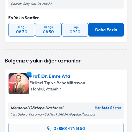
Çamlık, Selçuklu Cd. No:22
En Yakın Saatler
10 Ağu
10 Ağu
10 Ağu
Daha Fazla
08:30
08:50
09:10
Bölgenize yakın diğer uzmanlar
Prof. Dr. Emre Ata
Fiziksel Tıp ve Rehabilitasyon
İstanbul
, Ataşehir
Memorial Göztepe Hastanesi
Haritada Göster
Yeni Sahra, Karaman Cd No: 1, 34634 Ataşehir/İstanbul
0 (850) 474 51 50
Randevu Takvimi Talebi