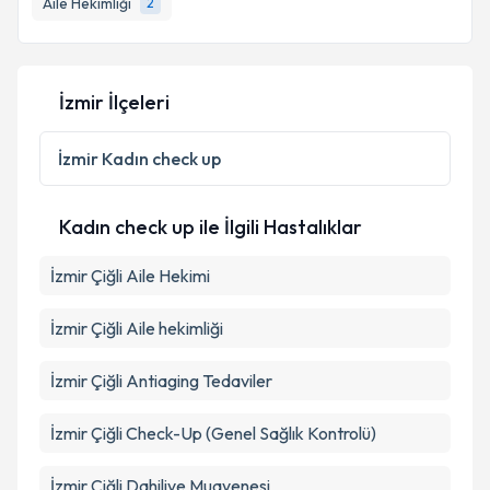
Aile Hekimliği
2
E-posta Adresiniz
İzmir İlçeleri
Kişisel verilerimin işlenmesine ilişkin
Aydınlatma
İzmir
Kadın check up
Metni
'ni okudum ve kişisel verilerimin belirtilen
kapsamda işlenmesini kabul ediyorum.
Kadın check up ile İlgili Hastalıklar
Takvim Talebini Gönder
İzmir Çiğli Aile Hekimi
İzmir Çiğli Aile hekimliği
İzmir Çiğli Antiaging Tedaviler
İzmir Çiğli Check-Up (Genel Sağlık Kontrolü)
İzmir Çiğli Dahiliye Muayenesi