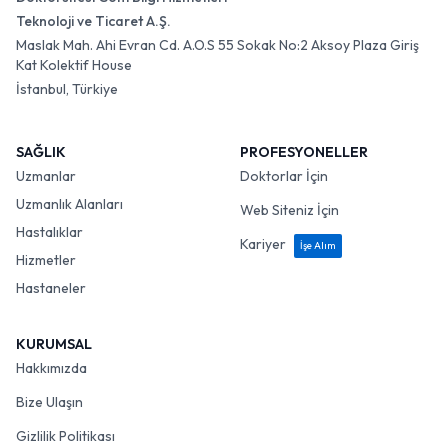
Teknoloji ve Ticaret A.Ş.
Maslak Mah. Ahi Evran Cd. A.O.S 55 Sokak No:2 Aksoy Plaza Giriş
Kat Kolektif House
İstanbul, Türkiye
SAĞLIK
PROFESYONELLER
Uzmanlar
Doktorlar İçin
Uzmanlık Alanları
Web Siteniz İçin
Hastalıklar
Kariyer
İşe Alım
Hizmetler
Hastaneler
KURUMSAL
Hakkımızda
Bize Ulaşın
Gizlilik Politikası