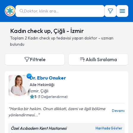
Doktor, klinik ara...
Kadın check up, Çiğli - İzmir
Toplam
2
Kadın check up
tedavisi yapan doktor - uzman
bulundu
Filtrele
Akıllı Sıralama
Dr. Ebru Onuker
Aile Hekimliği
İzmir
, Çiğli
5
(
1
Değerlendirme)
Harika bir hekim. Onun dikkati, özeni ve ilgili bölüme
Devamı
yönlendirmesi...
Özel Acıbadem Kent Hastanesi
Haritada Göster