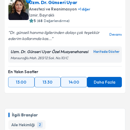
Uzm. Dr. Günseri Uyar
Anestezi ve Reanimasyon
+
1
diğer
E-posta Adresiniz
İzmir
, Bayraklı
5
(
68
Değerlendirme)
Dr. günseli hanıma ilgilerinden dolayı çok teşekkür
Devamı
ederim kollarımda kas...
Kişisel verilerimin işlenmesine ilişkin
Aydınlatma
Metni
'ni okudum ve kişisel verilerimin belirtilen
kapsamda işlenmesini kabul ediyorum.
Uzm. Dr. Günseri Uyar Özel Muayenehanesi
Haritada Göster
Mansuroğlu Mah. 283/12 Sok. No:10/C
Takvim Talebini Gönder
En Yakın Saatler
13:00
13:30
14:00
Daha Fazla
İlgili Branşlar
Aile Hekimliği
2