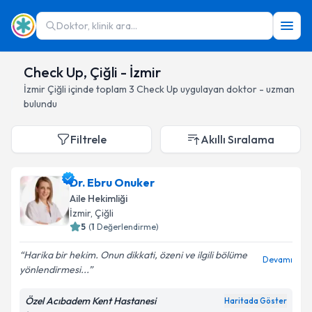
Doktor, klinik ara...
Check Up, Çiğli - İzmir
İzmir
Çiğli
içinde toplam
3
Check Up
uygulayan doktor - uzman
bulundu
Filtrele
Akıllı Sıralama
Dr. Ebru Onuker
Aile Hekimliği
İzmir
, Çiğli
5
(
1
Değerlendirme)
Harika bir hekim. Onun dikkati, özeni ve ilgili bölüme
Devamı
yönlendirmesi...
Özel Acıbadem Kent Hastanesi
Haritada Göster