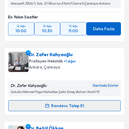
Alacaatlı 3306/1. Sok. 3/1 Bina no:3 Kat:0 Daire:5 Çankaya Ankara
En Yakın Saatler
12 Ağu
12 Ağu
12 Ağu
Daha Fazla
10:00
10:30
11:00
Dr. Zafer Kahyaoğlu
Pratisyen Hekimlik
+
1
diğer
Ankara
, Çankaya
Dr. Zafer Kahyaoğlu
Haritada Göster
Sokullu Mehmet Paşa Mahallesi Çetin Emeç Bulvarı No41/15
Randevu Talep Et
Randevu Takvimi Talebi
Dr. Zafer Kahyaoğlu
için randevu takvimi talebi
Dr. Betül Ökkan