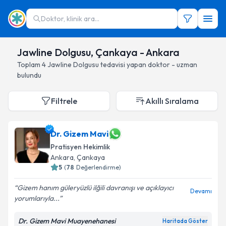
Doktor, klinik ara...
Jawline Dolgusu, Çankaya - Ankara
Toplam
4
Jawline Dolgusu
tedavisi yapan doktor - uzman
bulundu
Filtrele
Akıllı Sıralama
Dr. Gizem Mavi
Pratisyen Hekimlik
Ankara
, Çankaya
5
(
78
Değerlendirme)
Gizem hanım güleryüzlü ilğili davranışı ve açıklayıcı
Devamı
yorumlarıyla...
Dr. Gizem Mavi Muayenehanesi
Haritada Göster