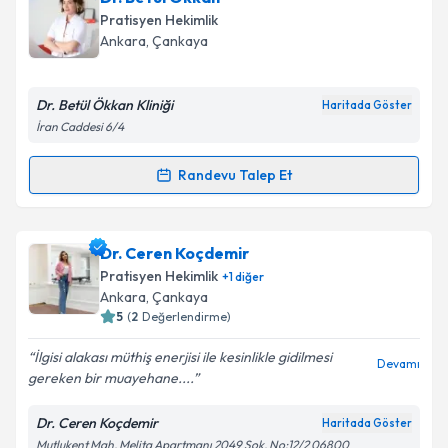
oluşturun. Size bu uzmandan randevu almanız için bir
Pratisyen Hekimlik
takvim hazırlandığında e-posta ile bilgilendireceğiz.
Ankara
, Çankaya
E-posta Adresiniz
Dr. Betül Ökkan Kliniği
Haritada Göster
İran Caddesi 6/4
Kişisel verilerimin işlenmesine ilişkin
Aydınlatma
Randevu Talep Et
Randevu Takvimi Talebi
Metni
'ni okudum ve kişisel verilerimin belirtilen
kapsamda işlenmesini kabul ediyorum.
Dr. Betül Ökkan
için randevu takvimi talebi oluşturun.
Dr. Ceren Koçdemir
Size bu uzmandan randevu almanız için bir takvim
Takvim Talebini Gönder
Pratisyen Hekimlik
+
1
diğer
hazırlandığında e-posta ile bilgilendireceğiz.
Ankara
, Çankaya
5
(
2
Değerlendirme)
E-posta Adresiniz
İlgisi alakası müthiş enerjisi ile kesinlikle gidilmesi
Devamı
gereken bir muayehane....
Dr. Ceren Koçdemir
Haritada Göster
Kişisel verilerimin işlenmesine ilişkin
Aydınlatma
Mutlukent Mah. Melita Apartmanı 2049 Sok. No:12/2 06800