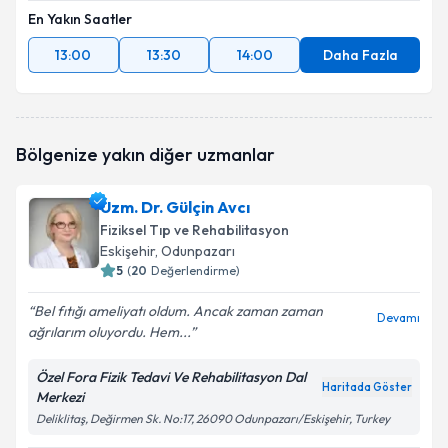
En Yakın Saatler
13:00
13:30
14:00
Daha Fazla
Bölgenize yakın diğer uzmanlar
Uzm. Dr. Gülçin Avcı
Fiziksel Tıp ve Rehabilitasyon
Eskişehir
, Odunpazarı
5
(
20
Değerlendirme)
Bel fıtığı ameliyatı oldum. Ancak zaman zaman
Devamı
ağrılarım oluyordu. Hem...
Özel Fora Fizik Tedavi Ve Rehabilitasyon Dal
Haritada Göster
Merkezi
Deliklitaş, Değirmen Sk. No:17, 26090 Odunpazarı/Eskişehir, Turkey