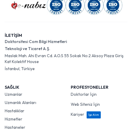
İLETİŞİM
Doktorsitesi Com Bilgi Hizmetleri
Teknoloji ve Ticaret A.Ş.
Maslak Mah. Ahi Evran Cd. A.O.S 55 Sokak No:2 Aksoy Plaza Giriş
Kat Kolektif House
İstanbul, Türkiye
SAĞLIK
PROFESYONELLER
Uzmanlar
Doktorlar İçin
Uzmanlık Alanları
Web Siteniz İçin
Hastalıklar
Kariyer
İşe Alım
Hizmetler
Hastaneler