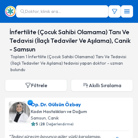
Doktor, klinik ara...
İnfertilite (Çocuk Sahibi Olamama) Tanı Ve
Tedavisi (İlaçlı Tedaviler Ve Aşılama), Canik
- Samsun
Toplam
1
İnfertilite (Çocuk Sahibi Olamama) Tanı Ve Tedavisi
(İlaçlı Tedaviler Ve Aşılama)
tedavisi yapan doktor - uzman
bulundu
Filtrele
Akıllı Sıralama
Op. Dr. Gülsün Özbay
Kadın Hastalıkları ve Doğum
Samsun
, Canik
5
(
28
Değerlendirme)
Tedavi sürecim boyunca güler yüzlü karşılaması,