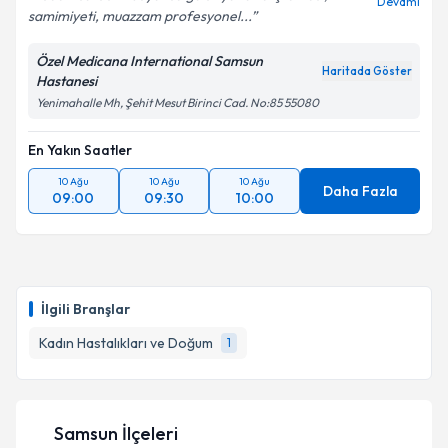
Devamı
samimiyeti, muazzam profesyonel...
Özel Medicana International Samsun
Haritada Göster
Hastanesi
Yenimahalle Mh, Şehit Mesut Birinci Cad. No:85 55080
En Yakın Saatler
10 Ağu
10 Ağu
10 Ağu
Daha Fazla
09:00
09:30
10:00
İlgili Branşlar
Kadın Hastalıkları ve Doğum
1
Samsun İlçeleri