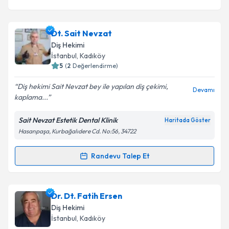
Dt. Sait Nevzat
Diş Hekimi
İstanbul
, Kadıköy
5
(
2
Değerlendirme)
Diş hekimi Sait Nevzat bey ile yapılan diş çekimi,
Devamı
kaplama...
Sait Nevzat Estetik Dental Klinik
Haritada Göster
Hasanpaşa, Kurbağalıdere Cd. No:56, 34722
Randevu Talep Et
Randevu Takvimi Talebi
Dt. Sait Nevzat
için randevu takvimi talebi oluşturun.
Dr. Dt. Fatih Ersen
Size bu uzmandan randevu almanız için bir takvim
Diş Hekimi
hazırlandığında e-posta ile bilgilendireceğiz.
İstanbul
, Kadıköy