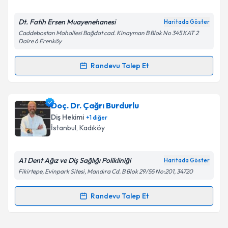
E-posta Adresiniz
Dt. Fatih Ersen Muayenehanesi
Haritada Göster
Caddebostan Mahallesi Bağdat cad. Kinayman B Blok No 345 KAT 2
Daire 6 Erenköy
Kişisel verilerimin işlenmesine ilişkin
Aydınlatma
Randevu Talep Et
Metni
'ni okudum ve kişisel verilerimin belirtilen
Randevu Takvimi Talebi
kapsamda işlenmesini kabul ediyorum.
Dr. Dt. Fatih Ersen
için randevu takvimi talebi
Doç. Dr. Çağrı Burdurlu
Takvim Talebini Gönder
oluşturun. Size bu uzmandan randevu almanız için bir
Diş Hekimi
+
1
diğer
takvim hazırlandığında e-posta ile bilgilendireceğiz.
İstanbul
, Kadıköy
E-posta Adresiniz
A1 Dent Ağız ve Diş Sağlığı Polikliniği
Haritada Göster
Fikirtepe, Evinpark Sitesi, Mandıra Cd. B Blok 29/55 No:201, 34720
Kişisel verilerimin işlenmesine ilişkin
Aydınlatma
Randevu Talep Et
Randevu Takvimi Talebi
Metni
'ni okudum ve kişisel verilerimin belirtilen
kapsamda işlenmesini kabul ediyorum.