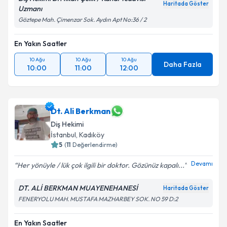
Haritada Göster
Uzmanı
Göztepe Mah. Çimenzar Sok. Aydın Apt No:36 / 2
En Yakın Saatler
10 Ağu
10 Ağu
10 Ağu
Daha Fazla
10:00
11:00
12:00
Dt. Ali Berkman
Diş Hekimi
İstanbul
, Kadıköy
5
(
11
Değerlendirme)
Devamı
Her yönüyle / lük çok ilgili bir doktor. Gözünüz kapalı...
DT. ALİ BERKMAN MUAYENEHANESİ
Haritada Göster
FENERYOLU MAH. MUSTAFA MAZHARBEY SOK. NO 59 D:2
En Yakın Saatler