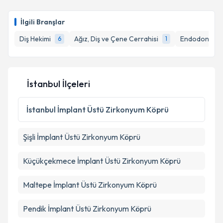
Doç. Dr. Çağrı Burdurlu
için randevu takvimi talebi
oluşturun. Size bu uzmandan randevu almanız için bir
Takvim Talebini Gönder
İlgili Branşlar
takvim hazırlandığında e-posta ile bilgilendireceğiz.
Diş Hekimi
Ağız, Diş ve Çene Cerrahisi
Endodonti (Ka
6
1
E-posta Adresiniz
İstanbul İlçeleri
Kişisel verilerimin işlenmesine ilişkin
Aydınlatma
Metni
'ni okudum ve kişisel verilerimin belirtilen
İstanbul
İmplant Üstü Zirkonyum Köprü
kapsamda işlenmesini kabul ediyorum.
Şişli
İmplant Üstü Zirkonyum Köprü
Takvim Talebini Gönder
Küçükçekmece
İmplant Üstü Zirkonyum Köprü
Maltepe
İmplant Üstü Zirkonyum Köprü
Pendik
İmplant Üstü Zirkonyum Köprü