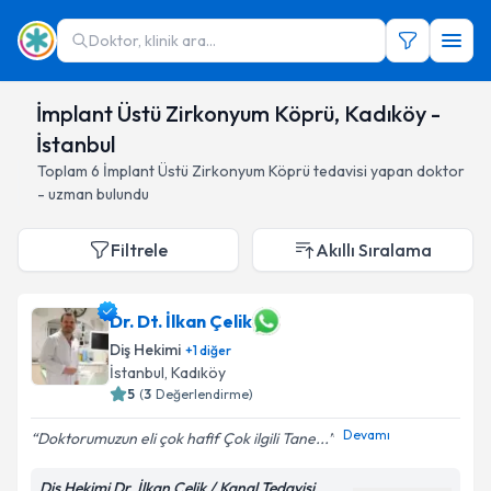
Doktor, klinik ara...
İmplant Üstü Zirkonyum Köprü, Kadıköy -
İstanbul
Toplam
6
İmplant Üstü Zirkonyum Köprü
tedavisi yapan doktor
- uzman bulundu
Filtrele
Akıllı Sıralama
Dr. Dt. İlkan Çelik
Diş Hekimi
+
1
diğer
İstanbul
, Kadıköy
5
(
3
Değerlendirme)
Devamı
Doktorumuzun eli çok hafif Çok ilgili Tane...
Diş Hekimi Dr. İlkan Çelik / Kanal Tedavisi