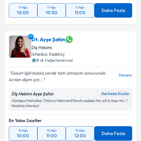
11 Ağu
11 Ağu
11 Ağu
Daha Fazla
10:00
10:30
11:00
Dt. Ayşe Şahin
Diş Hekimi
İstanbul
, Kadıköy
5
(
6
Değerlendirme)
Gayet ilgili baska yerde tam olmayan sonucunda
Devamı
kırılan dişim için...
Diş Hekimi Ayşe Şahin
Haritada Göster
Göztepe Mahallesi Tütüncü Mehmet Efendi caddesi No: 68 İç Kapı No: 1
Kadıköy İstanbul
En Yakın Saatler
10 Ağu
10 Ağu
10 Ağu
Daha Fazla
10:00
11:00
12:00