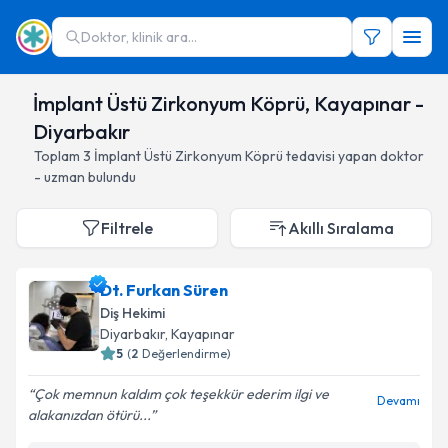
Doktor, klinik ara...
İmplant Üstü Zirkonyum Köprü, Kayapınar -
Diyarbakır
Toplam
3
İmplant Üstü Zirkonyum Köprü
tedavisi yapan doktor
- uzman bulundu
Filtrele
Akıllı Sıralama
Dt. Furkan Süren
Diş Hekimi
Diyarbakır
, Kayapınar
5
(
2
Değerlendirme)
Çok memnun kaldım çok teşekkür ederim ilgi ve
Devamı
alakanızdan ötürü...