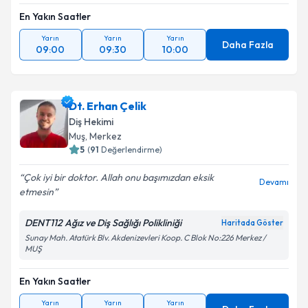
En Yakın Saatler
Yarın
Yarın
Yarın
Daha Fazla
09:00
09:30
10:00
Dt. Erhan Çelik
Diş Hekimi
Muş
, Merkez
5
(
91
Değerlendirme)
Çok iyi bir doktor. Allah onu başımızdan eksik
Devamı
etmesin
DENT112 Ağız ve Diş Sağlığı Polikliniği
Haritada Göster
Sunay Mah. Atatürk Blv. Akdenizevleri Koop. C Blok No:226 Merkez /
MUŞ
En Yakın Saatler
Yarın
Yarın
Yarın