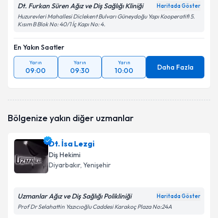
Dt. Furkan Süren Ağız ve Diş Sağlığı Kliniği
Haritada Göster
Huzurevleri Mahallesi Diclekent Bulvarı Güneydoğu Yapı Kooperatifi 5.
Kısım B Blok No: 40/1 İç Kapı No: 4.
En Yakın Saatler
Yarın
Yarın
Yarın
Daha Fazla
09:00
09:30
10:00
Bölgenize yakın diğer uzmanlar
Dt. İsa Lezgi
Diş Hekimi
Diyarbakır
, Yenişehir
Uzmanlar Ağız ve Diş Sağlığı Polikliniği
Haritada Göster
Prof Dr Selahattin Yazıcıoğlu Caddesi Karakoç Plaza No:24A