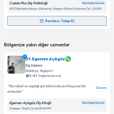
Cadde Plus Diş Polikliniği
Haritada Göster
A101 Marketin Karşısı, Eskisaray, Hüseyin Rahmi Gürpınar Cd., 02000
Randevu Talep Et
Randevu Takvimi Talebi
Dt. Emrah Kılıç
için randevu takvimi talebi oluşturun.
Bölgenize yakın diğer uzmanlar
Size bu uzmandan randevu almanız için bir takvim
hazırlandığında e-posta ile bilgilendireceğiz.
Dt. Egemen Açıkgöz
E-posta Adresiniz
Diş Hekimi
Malatya
, Yeşilyurt
5
(
87
Değerlendirme)
Kişisel verilerimin işlenmesine ilişkin
Aydınlatma
Tecrübeli ve yaptığı işin bilincinde profesyonel bir
Devamı
Metni
'ni okudum ve kişisel verilerimin belirtilen
anlayizla
kapsamda işlenmesini kabul ediyorum.
Egemen Açıkgöz Diş Kliniği
Haritada Göster
Özalper, Yüzük Cd. 66/B 44090
Takvim Talebini Gönder