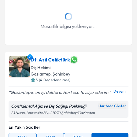
Müsaitlik bilgisi yükleniyor...
Dt. Asil Çeliktürk
Diş Hekimi
Gaziantep
, Şahinbey
5
(
4
Değerlendirme)
Devamı
Gaziantep'in en iyi doktoru. Herkese tavsiye ederim.
Confidental Ağız ve Diş Sağlığı Polikliniği
Haritada Göster
23 Nisan, Üniversite Blv., 27070 Şahinbey/Gaziantep
En Yakın Saatler
10 Ağu
10 Ağu
10 Ağu