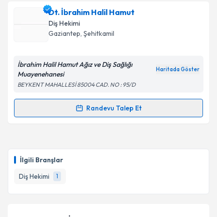
Dt. İbrahim Halil Hamut
Diş Hekimi
Gaziantep
, Şehitkamil
İbrahim Halil Hamut Ağız ve Diş Sağlığı
Haritada Göster
Muayenehanesi
BEYKENT MAHALLESİ 85004 CAD. NO : 95/D
Randevu Talep Et
Randevu Takvimi Talebi
Dt. İbrahim Halil Hamut
için randevu takvimi talebi
oluşturun. Size bu uzmandan randevu almanız için bir
İlgili Branşlar
takvim hazırlandığında e-posta ile bilgilendireceğiz.
Diş Hekimi
1
E-posta Adresiniz