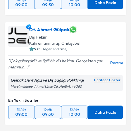
Daha Fazla
09:00
09:30
10:00
Dt. Ahmet Gülpak
Diş Hekimi
Kahramanmaraş
, Onikişubat
5
(
5
Değerlendirme)
Çok güleryüzlü ve ilgili bir diş hekimi. Gerçekten çok
Devamı
memnun...
Gülpak Dent Ağız ve Diş Sağlığı Polikliniği
Haritada Göster
Mercimektepe, Ahmet Uncu Cd. No:5/A, 46050
En Yakın Saatler
10 Ağu
10 Ağu
10 Ağu
Daha Fazla
09:00
09:30
10:00