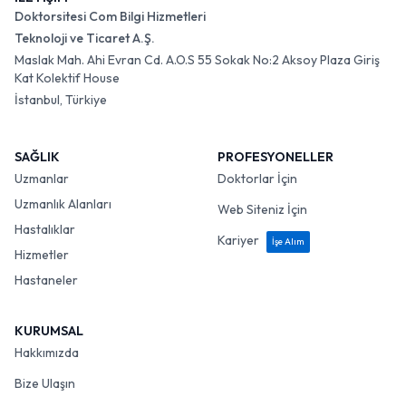
Doktorsitesi Com Bilgi Hizmetleri
Teknoloji ve Ticaret A.Ş.
Maslak Mah. Ahi Evran Cd. A.O.S 55 Sokak No:2 Aksoy Plaza Giriş
Kat Kolektif House
İstanbul, Türkiye
SAĞLIK
PROFESYONELLER
Uzmanlar
Doktorlar İçin
Uzmanlık Alanları
Web Siteniz İçin
Hastalıklar
Kariyer
İşe Alım
Hizmetler
Hastaneler
KURUMSAL
Hakkımızda
Bize Ulaşın