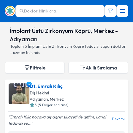
Doktor, klinik ara...
İmplant Üstü Zirkonyum Köprü, Merkez -
Adıyaman
Toplam
5
İmplant Üstü Zirkonyum Köprü
tedavisi yapan doktor
- uzman bulundu
Filtrele
Akıllı Sıralama
Dt. Emrah Kılıç
Diş Hekimi
Adıyaman
, Merkez
5
(
5
Değerlendirme)
Emrah Kılıç hocaya diş ağrısı şikayetiyle gittim, kanal
Devamı
tedavisi ve...