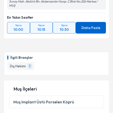
Sunay Mah. Atatürk Blv. Akdenizevleri Koop. C Blok No:226 Merkez /
MUŞ
En Yakın Saatler
Yarın
Yarın
Yarın
Daha Fazla
10:00
10:15
10:30
İlgili Branşlar
Diş Hekimi
1
Muş İlçeleri
Muş
Implant Üstü Porselen Köprü