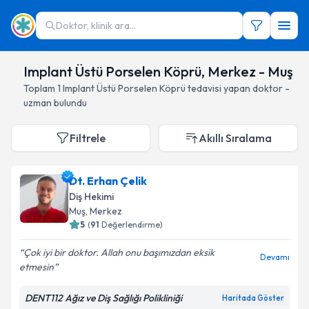
Doktor, klinik ara...
Implant Üstü Porselen Köprü, Merkez - Muş
Toplam
1
Implant Üstü Porselen Köprü
tedavisi yapan doktor -
uzman bulundu
Filtrele
Akıllı Sıralama
Dt. Erhan Çelik
Diş Hekimi
Muş
, Merkez
5
(
91
Değerlendirme)
Çok iyi bir doktor. Allah onu başımızdan eksik
Devamı
etmesin
DENT112 Ağız ve Diş Sağlığı Polikliniği
Haritada Göster