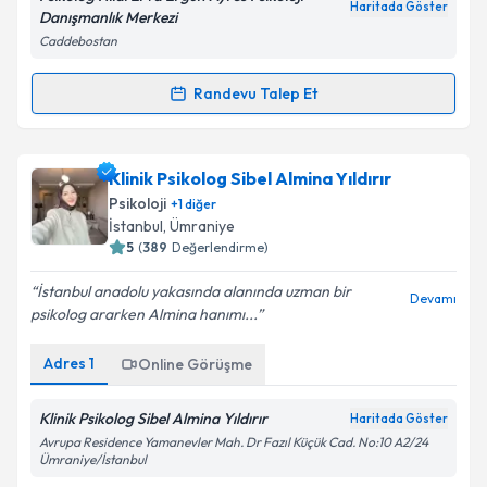
Haritada Göster
Danışmanlık Merkezi
Caddebostan
Randevu Talep Et
Randevu Takvimi Talebi
Psk. Hilal Erva Ergün
için randevu takvimi talebi
Klinik Psikolog Sibel Almina Yıldırır
oluşturun. Size bu uzmandan randevu almanız için bir
Psikoloji
+
1
diğer
takvim hazırlandığında e-posta ile bilgilendireceğiz.
İstanbul
, Ümraniye
5
(
389
Değerlendirme)
E-posta Adresiniz
İstanbul anadolu yakasında alanında uzman bir
Devamı
psikolog ararken Almina hanımı...
Adres
1
Online Görüşme
Kişisel verilerimin işlenmesine ilişkin
Aydınlatma
Metni
'ni okudum ve kişisel verilerimin belirtilen
kapsamda işlenmesini kabul ediyorum.
Klinik Psikolog Sibel Almina Yıldırır
Haritada Göster
Avrupa Residence Yamanevler Mah. Dr Fazıl Küçük Cad. No:10 A2/24
Ümraniye/İstanbul
Takvim Talebini Gönder