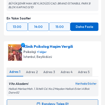
BÜYÜKŞEHİR MAH. BEYLİKDÜZÜ CAD. BRAND İSTANBUL PARK B
BLOK KAPI NO:5/1D
En Yakın Saatler
13:00
14:00
15:00
Daha Fazla
Klinik Psikolog Haşim Vergili
Psikoloji
+
1
diğer
İstanbul
, Beylikdüzü
Adres
1
Adres
2
Adres
3
Adres
4
Adres
5
Vita Akademi
Haritada Göster
Halkalı Merkez Mah. 1. İkitelli Cd. No:2 Meydan Halkalı Evleri A Blok
Daire 82
Randevu Talep Et