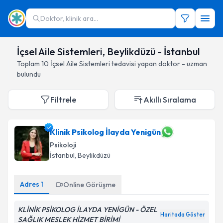
Doktor, klinik ara...
İçsel Aile Sistemleri, Beylikdüzü - İstanbul
Toplam
10
İçsel Aile Sistemleri
tedavisi yapan doktor - uzman
bulundu
Filtrele
Akıllı Sıralama
Klinik Psikolog İlayda Yenigün
Psikoloji
İstanbul
, Beylikdüzü
Adres
1
Online Görüşme
KLİNİK PSİKOLOG İLAYDA YENİGÜN - ÖZEL
Haritada Göster
SAĞLIK MESLEK HİZMET BİRİMİ