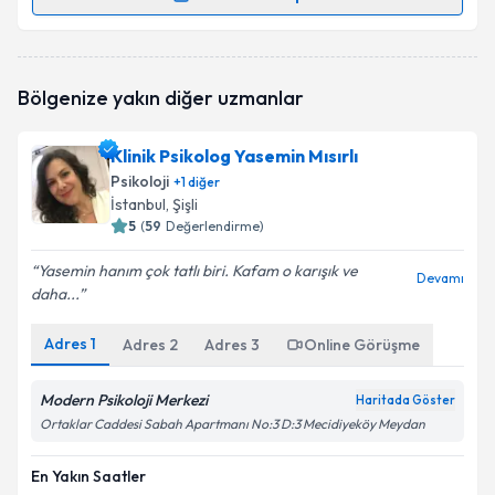
Randevu Takvimi Talebi
Klinik Psikolog Haşim Vergili
için randevu takvimi
Bölgenize yakın diğer uzmanlar
talebi oluşturun. Size bu uzmandan randevu almanız
için bir takvim hazırlandığında e-posta ile
bilgilendireceğiz.
Klinik Psikolog Yasemin Mısırlı
Psikoloji
+
1
diğer
E-posta Adresiniz
İstanbul
, Şişli
5
(
59
Değerlendirme)
Yasemin hanım çok tatlı biri. Kafam o karışık ve
Devamı
daha...
Kişisel verilerimin işlenmesine ilişkin
Aydınlatma
Metni
'ni okudum ve kişisel verilerimin belirtilen
kapsamda işlenmesini kabul ediyorum.
Adres
1
Adres
2
Adres
3
Online Görüşme
Modern Psikoloji Merkezi
Haritada Göster
Takvim Talebini Gönder
Ortaklar Caddesi Sabah Apartmanı No:3 D:3 Mecidiyeköy Meydan
En Yakın Saatler