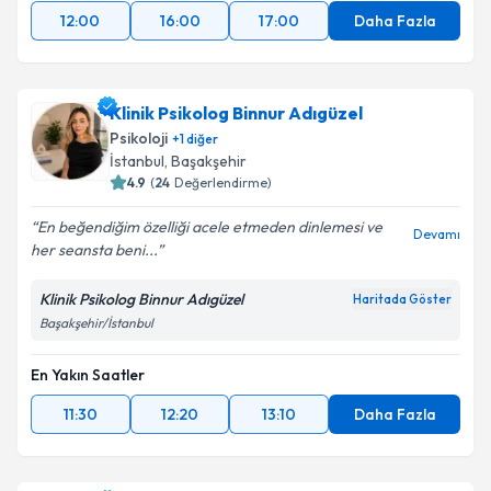
12:00
16:00
17:00
Daha Fazla
Klinik Psikolog Binnur Adıgüzel
Psikoloji
+
1
diğer
İstanbul
, Başakşehir
4.9
(
24
Değerlendirme)
En beğendiğim özelliği acele etmeden dinlemesi ve
Devamı
her seansta beni...
Klinik Psikolog Binnur Adıgüzel
Haritada Göster
Başakşehir/İstanbul
En Yakın Saatler
11:30
12:20
13:10
Daha Fazla