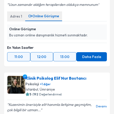
Uzun zamandır aldığım terapilerden oldukça memnunum
Online Görüşme
Adres
1
Online Görüşme
Bu uzman online danışmanlık hizmeti sunmaktadır.
En Yakın Saatler
11:00
12:00
13:00
Daha Fazla
Klinik Psikolog Elif Nur Bostancı
Psikoloji
+
1
diğer
İstanbul
, Ümraniye
5
(
192
Değerlendirme)
Kuzenimin önerisiyle elit hanımla iletişime geçmiştim,
Devamı
çok bilgili bir uzman...