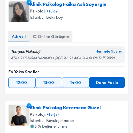
Klinik Psikolog Faika Aslı Soyergin
Psikoloji
+
1
diğer
İstanbul
, Bakırköy
Adres
1
Online Görüşme
Tempus Psikoloji
Haritada Göster
ATAKÖY 9.KISIM HANIMELİ ÇİÇEĞİ SOKAK A 14 A BLOK D:13 34158
En Yakın Saatler
12:00
13:00
14:00
Daha Fazla
Klinik Psikolog Keremcan Güzel
Psikoloji
+
1
diğer
İstanbul
, Büyükçekmece
5
(
4
Değerlendirme)