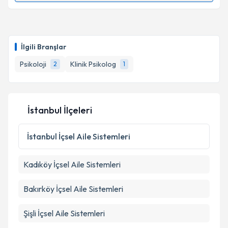
Psk. Duygu Derin
için randevu takvimi talebi
oluşturun. Size bu uzmandan randevu almanız için bir
İlgili Branşlar
takvim hazırlandığında e-posta ile bilgilendireceğiz.
Psikoloji
Klinik Psikolog
2
1
E-posta Adresiniz
İstanbul İlçeleri
Kişisel verilerimin işlenmesine ilişkin
Aydınlatma
Metni
'ni okudum ve kişisel verilerimin belirtilen
İstanbul
İçsel Aile Sistemleri
kapsamda işlenmesini kabul ediyorum.
Kadıköy
İçsel Aile Sistemleri
Takvim Talebini Gönder
Bakırköy
İçsel Aile Sistemleri
Şişli
İçsel Aile Sistemleri