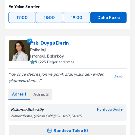
En Yakın Saatler
17:00
18:00
19:00
Daha Fazla
Psk. Duygu Derin
Psikoloji
İstanbul
, Bakırköy
5
(
223
Değerlendirme)
ay önce depresyon ve panik atak yüzünden evden
Devamı
çıkamıyordum....
Adres
1
Adres
2
Psikome Bakırköy
Haritada Göster
Zuhuratbaba, Şükran Çiftliği Sk. 49/3, 34025
Randevu Talep Et
Randevu Takvimi Talebi