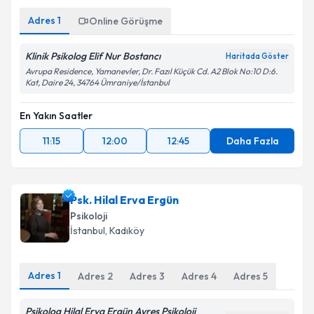
Adres
1
Online Görüşme
Klinik Psikolog Elif Nur Bostancı
Haritada Göster
Avrupa Residence, Yamanevler, Dr. Fazıl Küçük Cd. A2 Blok No:10 D:6.
Kat, Daire 24, 34764 Ümraniye/İstanbul
En Yakın Saatler
11:15
12:00
12:45
Daha Fazla
Psk. Hilal Erva Ergün
Psikoloji
İstanbul
, Kadıköy
Adres
1
Adres
2
Adres
3
Adres
4
Adres
5
Psikolog Hilal Erva Ergün Ayres Psikoloji