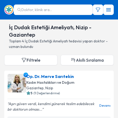
Doktor, klinik ara...
İç Dudak Estetiği Ameliyatı, Nizip -
Gaziantep
Toplam
4
İç Dudak Estetiği Ameliyatı
tedavisi yapan doktor -
uzman bulundu
Filtrele
Akıllı Sıralama
Op. Dr. Merve Sarıtekin
Kadın Hastalıkları ve Doğum
Gaziantep
, Nizip
5
(
1
Değerlendirme)
Aşırı güven verdi, kendimi günerek teslim edebilecek
Devamı
bir doktorun olması...