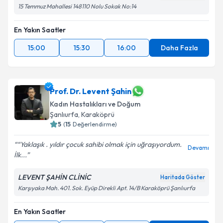
15 Temmuz Mahallesi 148110 Nolu Sokak No:14
En Yakın Saatler
15:00
15:30
16:00
Daha Fazla
Prof. Dr. Levent Şahin
Kadın Hastalıkları ve Doğum
Şanlıurfa
, Karaköprü
5
(
15
Değerlendirme)
“Yaklaşık . yıldır çocuk sahibi olmak için uğraşıyordum.
Devamı
İlk...
LEVENT ŞAHİN CLİNİC
Haritada Göster
Karşıyaka Mah. 401. Sok. Eyüp Direkli Apt. 14/B Karaköprü Şanlıurfa
En Yakın Saatler