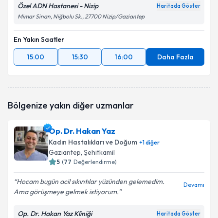
Özel ADN Hastanesi - Nizip
Haritada Göster
Mimar Sinan, Niğbolu Sk., 27700 Nizip/Gaziantep
En Yakın Saatler
15:00
15:30
16:00
Daha Fazla
Bölgenize yakın diğer uzmanlar
Op. Dr. Hakan Yaz
Kadın Hastalıkları ve Doğum
+
1
diğer
Gaziantep
, Şehitkamil
5
(
77
Değerlendirme)
Hocam bugün acil sıkıntılar yüzünden gelemedim.
Devamı
Ama görüşmeye gelmek istiyorum.
Op. Dr. Hakan Yaz Kliniği
Haritada Göster