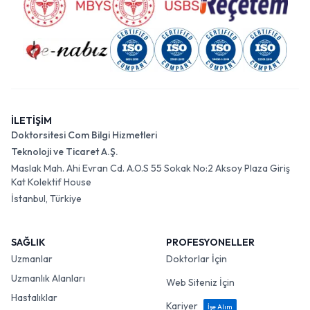
İLETİŞİM
Doktorsitesi Com Bilgi Hizmetleri
Teknoloji ve Ticaret A.Ş.
Maslak Mah. Ahi Evran Cd. A.O.S 55 Sokak No:2 Aksoy Plaza Giriş
Kat Kolektif House
İstanbul, Türkiye
SAĞLIK
PROFESYONELLER
Uzmanlar
Doktorlar İçin
Uzmanlık Alanları
Web Siteniz İçin
Hastalıklar
Kariyer
İşe Alım