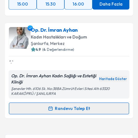
15:00
15:30
16:00
Daha Fazla
Op. Dr. İmran Ayhan
Kadın Hastalıkları ve Doğum
Şanlıurfa
, Merkez
4.9
(
4
Değerlendirme)
.
Op. Dr. İmran Ayhan Kadın Sağlığı ve Estetiği
Haritada Göster
Kliniği
Şenevler Mh. 6106 Sk. No:38BA Zümrüt Evleri Sitesi Altı 63320
KARAKÖPRÜ / ŞANLIURFA
Randevu Talep Et
Randevu Takvimi Talebi
Op. Dr. İmran Ayhan
için randevu takvimi talebi