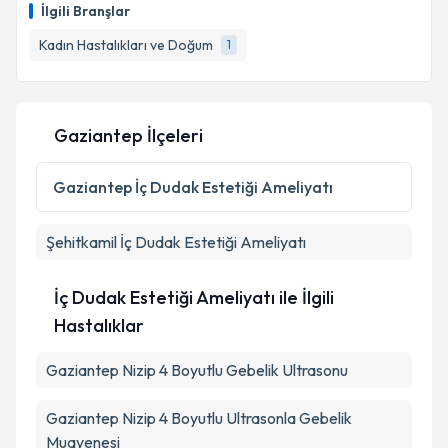
oluşturun. Size bu uzmandan randevu almanız için bir
İlgili Branşlar
takvim hazırlandığında e-posta ile bilgilendireceğiz.
Kadın Hastalıkları ve Doğum
1
E-posta Adresiniz
Gaziantep İlçeleri
Kişisel verilerimin işlenmesine ilişkin
Aydınlatma
Metni
'ni okudum ve kişisel verilerimin belirtilen
Gaziantep
İç Dudak Estetiği Ameliyatı
kapsamda işlenmesini kabul ediyorum.
Şehitkamil
İç Dudak Estetiği Ameliyatı
Takvim Talebini Gönder
İç Dudak Estetiği Ameliyatı ile İlgili
Hastalıklar
Gaziantep Nizip 4 Boyutlu Gebelik Ultrasonu
Gaziantep Nizip 4 Boyutlu Ultrasonla Gebelik
Muayenesi