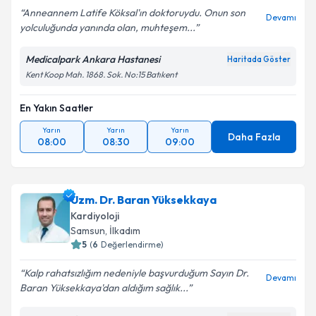
Anneannem Latife Köksal'ın doktoruydu. Onun son
Devamı
yolculuğunda yanında olan, muhteşem...
Medicalpark Ankara Hastanesi
Haritada Göster
Kent Koop Mah. 1868. Sok. No:15 Batıkent
En Yakın Saatler
Yarın
Yarın
Yarın
Daha Fazla
08:00
08:30
09:00
Uzm. Dr. Baran Yüksekkaya
Kardiyoloji
Samsun
, İlkadım
5
(
6
Değerlendirme)
Kalp rahatsızlığım nedeniyle başvurduğum Sayın Dr.
Devamı
Baran Yüksekkaya'dan aldığım sağlık...