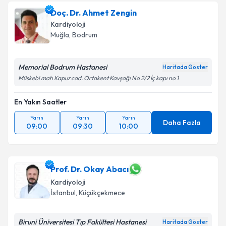
Doç. Dr. Ahmet Zengin
Kardiyoloji
Muğla
, Bodrum
Memorial Bodrum Hastanesi
Haritada Göster
Müskebi mah Kapuz cad. Ortakent Kavşağı No 2/2 İç kapı no 1
En Yakın Saatler
Yarın
Yarın
Yarın
Daha Fazla
09:00
09:30
10:00
Prof. Dr. Okay Abacı
Kardiyoloji
İstanbul
, Küçükçekmece
Biruni Üniversitesi Tıp Fakültesi Hastanesi
Haritada Göster