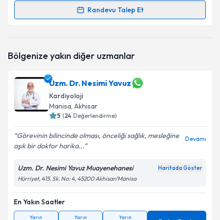
Randevu Talep Et
Randevu Takvimi Talebi
Uzm. Dr. Mahmut Acar
için randevu takvimi talebi
Bölgenize yakın diğer uzmanlar
oluşturun. Size bu uzmandan randevu almanız için bir
takvim hazırlandığında e-posta ile bilgilendireceğiz.
Uzm. Dr. Nesimi Yavuz
E-posta Adresiniz
Kardiyoloji
Manisa
, Akhisar
5
(
24
Değerlendirme)
Kişisel verilerimin işlenmesine ilişkin
Aydınlatma
Görevinin bilincinde olması, önceliği sağlık, mesleğine
Devamı
Metni
'ni okudum ve kişisel verilerimin belirtilen
aşık bir doktor harika...
kapsamda işlenmesini kabul ediyorum.
Uzm. Dr. Nesimi Yavuz Muayenehanesi
Haritada Göster
Hürriyet, 415. Sk. No: 4, 45200 Akhisar/Manisa
Takvim Talebini Gönder
En Yakın Saatler
Yarın
Yarın
Yarın