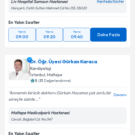
Liv Hospital Samsun Hastanesi
Haritada Göster
Hançerli, Fatih Sultan Mehmet Cd No:155, 55020
En Yakın Saatler
Yarın
Yarın
Yarın
Daha Fazla
09:00
09:20
09:40
Dr. Öğr. Üyesi Gürkan Karaca
Kardiyoloji
İstanbul
, Maltepe
5
(
31
Değerlendirme)
Annemin biriicik doktoru Gürkan Hocamız çok zorlu bir
Devamı
süreçte sizinle...
Maltepe Medicalpark Hastanesi
Cevizli, Bağdat Cd. No:547
En Yakın Saatler