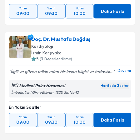
Yarın
Yarın
Yarın
Daha Fazla
09:00
09:30
10:00
Doç. Dr. Mustafa Doğduş
Kardiyoloji
İzmir
, Karşıyaka
5
(
3
Değerlendirme)
Devamı
İlgili ve güven telkin eden bir insan bilgisi ve tedavisi...
İEÜ Medical Point Hastanesi
Haritada Göster
İmbatlı, Yeni Girne Bulvarı, 1825. Sk. No:12
En Yakın Saatler
Yarın
Yarın
Yarın
Daha Fazla
09:00
09:30
10:00