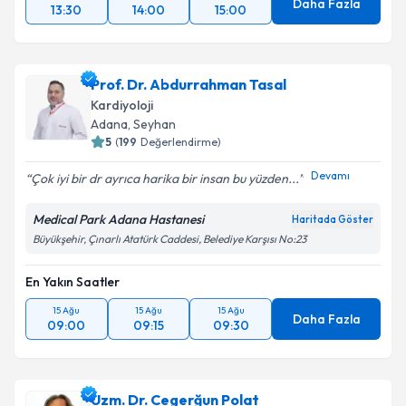
Daha Fazla
13:30
14:00
15:00
Prof. Dr. Abdurrahman Tasal
Kardiyoloji
Adana
, Seyhan
5
(
199
Değerlendirme)
Devamı
Çok iyi bir dr ayrıca harika bir insan bu yüzden...
Medical Park Adana Hastanesi
Haritada Göster
Büyükşehir, Çınarlı Atatürk Caddesi, Belediye Karşısı No:23
En Yakın Saatler
15 Ağu
15 Ağu
15 Ağu
Daha Fazla
09:00
09:15
09:30
Uzm. Dr. Cegerğun Polat