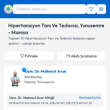
Doktor, klinik ara...
Hipertansiyon Tanı Ve Tedavisi, Yunusemre
- Manisa
Toplam
10
Hipertansiyon Tanı Ve Tedavisi
tedavisi yapan
doktor - uzman bulundu
Filtrele
Akıllı Sıralama
Uzm. Dr. Mahmut Acar
Kardiyoloji
Manisa
, Yunusemre
Uzm. Dr. Mahmut Acar Kliniği
Haritada Göster
MURADİYE MH. MANOLYA SK. B BLOK NO.228/2 İÇ KAPI NO 33