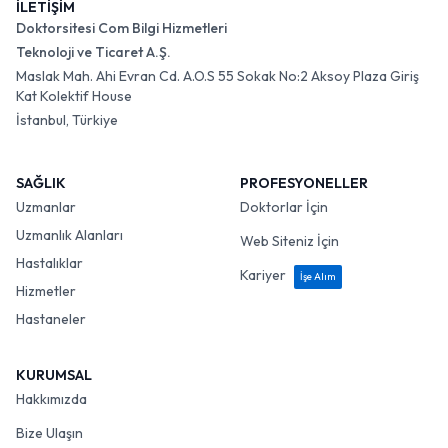
İLETİŞİM
Doktorsitesi Com Bilgi Hizmetleri
Teknoloji ve Ticaret A.Ş.
Maslak Mah. Ahi Evran Cd. A.O.S 55 Sokak No:2 Aksoy Plaza Giriş
Kat Kolektif House
İstanbul, Türkiye
SAĞLIK
PROFESYONELLER
Uzmanlar
Doktorlar İçin
Uzmanlık Alanları
Web Siteniz İçin
Hastalıklar
Kariyer
İşe Alım
Hizmetler
Hastaneler
KURUMSAL
Hakkımızda
Bize Ulaşın