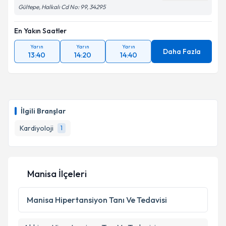
Gültepe, Halkalı Cd No: 99, 34295
En Yakın Saatler
Yarın
Yarın
Yarın
Daha Fazla
13:40
14:20
14:40
İlgili Branşlar
Kardiyoloji
1
Manisa İlçeleri
Manisa
Hipertansiyon Tanı Ve Tedavisi