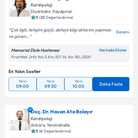
Kardiyoloji
Diyarbakır
, Kayapınar
5
(
25
Değerlendirme)
Çok ilgili, iletişimi güçlü, detaylı bilgi aktarımı yapması
Devamı
ve güven...
Memorial Dicle Hastanesi
Haritada Göster
Fırat Mah. Urfa Yolu 3. Km, 507. Sk. No: 150, 21220
En Yakın Saatler
Yarın
Yarın
Yarın
Daha Fazla
09:00
09:30
10:00
Doç. Dr. Hasan Ata Bolayır
Kardiyoloji
Ankara
, Yenimahalle
5
(
4
Değerlendirme)