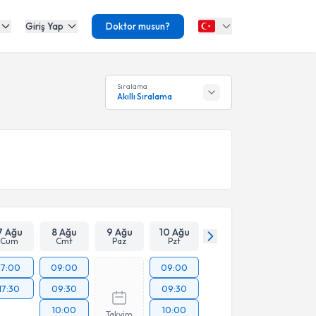
Giriş Yap
Doktor musun?
Sıralama
Akıllı Sıralama
7 Ağu
8 Ağu
9 Ağu
10 Ağu
Cum
Cmt
Paz
Pzt
17:00
09:00
09:00
17:30
09:30
09:30
10:00
10:00
Takvim