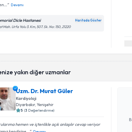
n...
Devamı
morial Dicle Hastanesi
Haritada Göster
at Mah. Urfa Yolu 3. Km, 507. Sk. No: 150, 21220
Randevu T
enize yakın diğer uzmanlar
Uzm. Dr. 
Uzm. Dr. Murat Güler
Size bu uzm
Kardiyoloji
hazırlandığ
Diyarbakır
, Yenişehir
5
(
3
Değerlendirme)
E-posta Ad
B
ularıma hemen ve içtenlikle açık anlaşılır cevap veriyor
mız kendisine...
Devamı