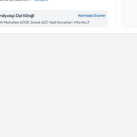
Kişisel
okudum
diyoloji Dal Kliniği
Haritada Göster
işlenm
ih Mahallesi 6008. Sokak AZC Vadi Konakları Villa No:3