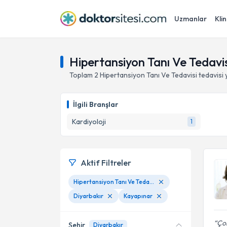
Uzmanlar
Klin
Hipertansiyon Tanı Ve Tedavis
Toplam
2
Hipertansiyon Tanı Ve Tedavisi
tedavisi
İlgili Branşlar
Kardiyoloji
1
Aktif Filtreler
Hipertansiyon Tanı Ve Tedavisi
Diyarbakır
Kayapınar
Çok
Şehir
Diyarbakır