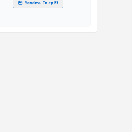
Randevu Talep Et
 verilerimin işlenmesine ilişkin
Aydınlatma Metni
'ni
 ve kişisel verilerimin belirtilen kapsamda
esini kabul ediyorum.
Takvim Talebini Gönder