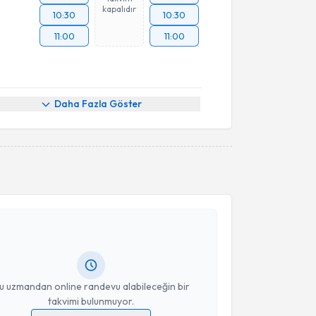
kapalıdır
10:30
10:30
11:00
11:00
Daha Fazla Göster
akvimi Talebi
Murat Güler
için randevu takvimi talebi oluşturun.
andan randevu almanız için bir takvim
ında e-posta ile bilgilendireceğiz.
resiniz
u uzmandan online randevu alabileceğin bir
takvimi bulunmuyor.