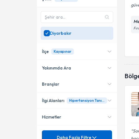
güve
Me
Fır
Diyarbakır
İlçe
Kayapınar
Yakınımda Ara
Bölg
Branşlar
Konumuma yakın uzmanları
Kayapınar
göster
Yenişehir
İlgi Alanları
Hipertansiyon Tanı Ve Tedavisi
Hizmetler
Kardiyoloji
Sor
Mezuniyet
24 saat tansiyon holteri
Daha Fazla Filtre
hoca