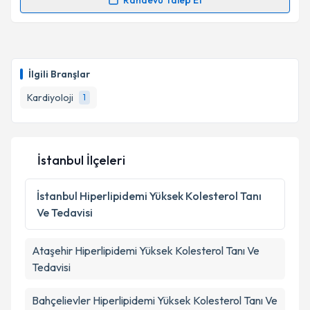
Randevu Talep Et
kapsamda işlenmesini kabul ediyorum.
Randevu Takvimi Talebi
Takvim Talebini Gönder
Uzm. Dr. Aslı Sönmez
için randevu takvimi talebi
oluşturun. Size bu uzmandan randevu almanız için bir
İlgili Branşlar
takvim hazırlandığında e-posta ile bilgilendireceğiz.
Kardiyoloji
1
E-posta Adresiniz
İstanbul İlçeleri
Kişisel verilerimin işlenmesine ilişkin
Aydınlatma
Metni
'ni okudum ve kişisel verilerimin belirtilen
İstanbul
Hiperlipidemi Yüksek Kolesterol Tanı
kapsamda işlenmesini kabul ediyorum.
Ve Tedavisi
Takvim Talebini Gönder
Ataşehir
Hiperlipidemi Yüksek Kolesterol Tanı Ve
Tedavisi
Bahçelievler
Hiperlipidemi Yüksek Kolesterol Tanı Ve