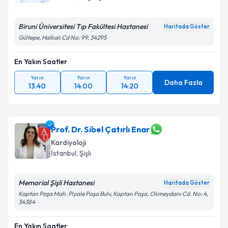
Biruni Üniversitesi Tıp Fakültesi Hastanesi
Haritada Göster
Gültepe, Halkalı Cd No: 99, 34295
En Yakın Saatler
Yarın
Yarın
Yarın
Daha Fazla
13:40
14:00
14:20
Prof. Dr. Sibel Çatırlı Enar
Kardiyoloji
İstanbul
, Şişli
Memorial Şişli Hastanesi
Haritada Göster
Kaptan Paşa Mah. Piyale Paşa Bulv, Kaptan Paşa, Okmeydanı Cd. No: 4,
34384
En Yakın Saatler