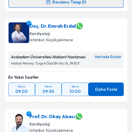
Randevu Talep Et
Uzm. Dr. Ceyla Zeynep Çolakoğlu Gevher
için
randevu takvimi talebi oluşturun. Size bu uzmandan
randevu almanız için bir takvim hazırlandığında e-
Doç. Dr. Emrah Erdal
posta ile bilgilendireceğiz.
Kardiyoloji
İstanbul
, Küçükçekmece
E-posta Adresiniz
Acıbadem Üniversitesi Atakent Hastanesi
Haritada Göster
Halkalı Merkez, Turgut Özal Blv No:16, 34303
Kişisel verilerimin işlenmesine ilişkin
Aydınlatma
En Yakın Saatler
Metni
'ni okudum ve kişisel verilerimin belirtilen
kapsamda işlenmesini kabul ediyorum.
Yarın
Yarın
Yarın
Daha Fazla
09:00
09:30
10:00
Takvim Talebini Gönder
Prof. Dr. Okay Abacı
Kardiyoloji
İstanbul
, Küçükçekmece