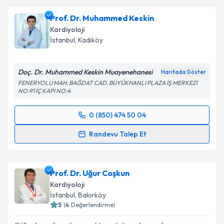
Prof. Dr. Muhammed Keskin
Kardiyoloji
İstanbul
, Kadıköy
Doç. Dr. Muhammed Keskin Muayenehanesi
Haritada Göster
FENERYOLU MAH. BAĞDAT CAD. BÜYÜKHANLI PLAZA İŞ MERKEZİ
NO:91 İÇ KAPI NO:4
0 (850) 474 50 04
Randevu Takvimi Talebi
Randevu Talep Et
Prof. Dr. Muhammed Keskin
için randevu takvimi
talebi oluşturun. Size bu uzmandan randevu almanız
Prof. Dr. Uğur Coşkun
için bir takvim hazırlandığında e-posta ile
bilgilendireceğiz.
Kardiyoloji
İstanbul
, Bakırköy
E-posta Adresiniz
5
(
4
Değerlendirme)