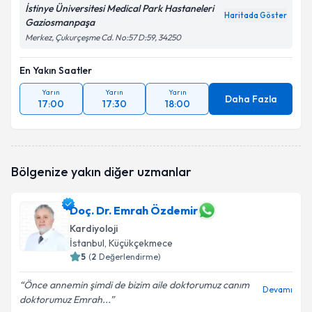
İstinye Üniversitesi Medical Park Hastaneleri
Haritada Göster
Gaziosmanpaşa
Merkez, Çukurçeşme Cd. No:57 D:59, 34250
En Yakın Saatler
Yarın
Yarın
Yarın
Daha Fazla
17:00
17:30
18:00
Bölgenize yakın diğer uzmanlar
Doç. Dr. Emrah Özdemir
Kardiyoloji
İstanbul
, Küçükçekmece
5
(
2
Değerlendirme)
Önce annemin şimdi de bizim aile doktorumuz canım
Devamı
doktorumuz Emrah...