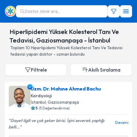
Doktor, klinik ara...
Hiperlipidemi Yüksek Kolesterol Tanı Ve
Tedavisi, Gaziosmanpaşa - İstanbul
Toplam
10
Hiperlipidemi Yüksek Kolesterol Tanı Ve Tedavisi
tedavisi yapan doktor - uzman bulundu
Filtrele
Akıllı Sıralama
Uzm. Dr. Mahıne Ahmed Bachu
Kardiyoloji
İstanbul
, Gaziosmanpaşa
5
(
1
Değerlendirme)
Gayet ilgili ve çok şeker birisi. İşini severek yaptığı
Devamı
belli...