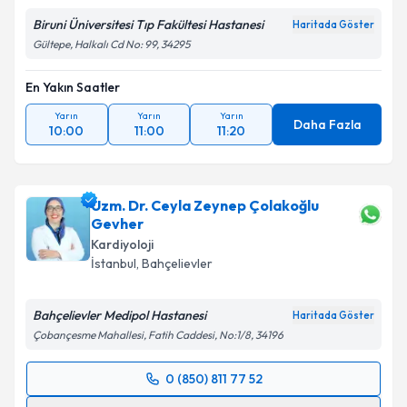
Biruni Üniversitesi Tıp Fakültesi Hastanesi
Haritada Göster
Gültepe, Halkalı Cd No: 99, 34295
En Yakın Saatler
Yarın
Yarın
Yarın
Daha Fazla
10:00
11:00
11:20
Uzm. Dr. Ceyla Zeynep Çolakoğlu
Gevher
Kardiyoloji
İstanbul
, Bahçelievler
Bahçelievler Medipol Hastanesi
Haritada Göster
Çobançesme Mahallesi, Fatih Caddesi, No:1/8, 34196
0 (850) 811 77 52
Randevu Takvimi Talebi