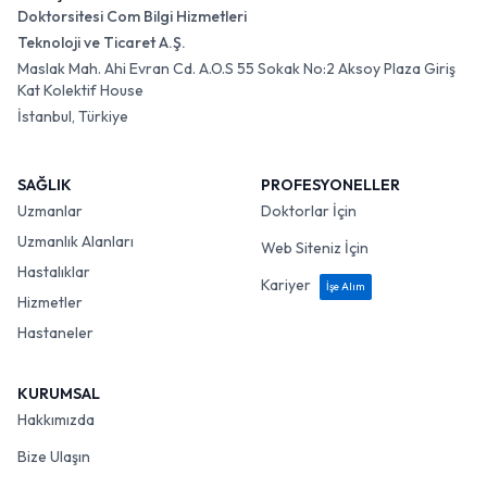
Doktorsitesi Com Bilgi Hizmetleri
Teknoloji ve Ticaret A.Ş.
Maslak Mah. Ahi Evran Cd. A.O.S 55 Sokak No:2 Aksoy Plaza Giriş
Kat Kolektif House
İstanbul, Türkiye
SAĞLIK
PROFESYONELLER
Uzmanlar
Doktorlar İçin
Uzmanlık Alanları
Web Siteniz İçin
Hastalıklar
Kariyer
İşe Alım
Hizmetler
Hastaneler
KURUMSAL
Hakkımızda
Bize Ulaşın