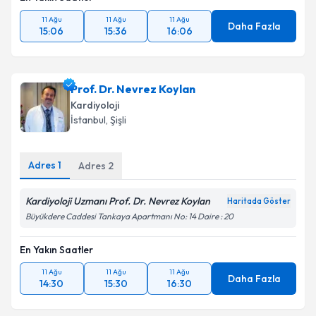
11 Ağu
11 Ağu
11 Ağu
Daha Fazla
15:06
15:36
16:06
Prof. Dr. Nevrez Koylan
Kardiyoloji
İstanbul
, Şişli
Adres
1
Adres
2
Kardiyoloji Uzmanı Prof. Dr. Nevrez Koylan
Haritada Göster
Büyükdere Caddesi Tankaya Apartmanı No: 14 Daire : 20
En Yakın Saatler
11 Ağu
11 Ağu
11 Ağu
Daha Fazla
14:30
15:30
16:30