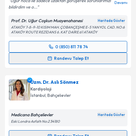
Uğur hoca ile sadece uzaktan görüşerek sorunlarımızı
Devamı
bildirdim ve o...
Kişisel verilerimin işlenmesine ilişkin
Aydınlatma
Prof. Dr. Uğur Coşkun Muayenahanesi
Haritada Göster
Metni
'ni okudum ve kişisel verilerimin belirtilen
ATAKÖY 7-8-9-10 KISIM MAH. ÇOBANÇEŞME E-5 YANYOL CAD. NO:6
kapsamda işlenmesini kabul ediyorum.
ATAKÖY ROUTE REZİDANS 6. KAT DAİRE:61 ATAKÖY
0 (850) 811 78 74
Takvim Talebini Gönder
Randevu Takvimi Talebi
Randevu Talep Et
Prof. Dr. Uğur Coşkun
için randevu takvimi talebi
oluşturun. Size bu uzmandan randevu almanız için bir
Uzm. Dr. Aslı Sönmez
takvim hazırlandığında e-posta ile bilgilendireceğiz.
Kardiyoloji
E-posta Adresiniz
İstanbul
, Bahçelievler
Medicana Bahçelievler
Haritada Göster
Eski Londra Asfaltı No:2 34180
Kişisel verilerimin işlenmesine ilişkin
Aydınlatma
Metni
'ni okudum ve kişisel verilerimin belirtilen