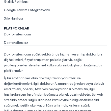
Gizlilik Politikası
Google Takvim Entegrasyonu
Site Haritası
PLATFORMLAR
Doktorsitesi.com
Doktorsitesi.az
Doktorsitesi.com sağlık sektöründe hizmet veren tıp doktorları,
diş hekimleri, fizyoterapistler, psikologlar vb. sağlık
profesyonelleri ile internet kullanıcılarını buluşturan bağımsız bir
platformdur.
İş bu sayfada yer alan doktor/uzman yorumları ve
değerlendirmeleri, ilgili doktorun/uzmanın doğrudan veya dolaylı
emri, talebi, önerisi, tavsiyesi ve/veya ricası olmaksızın, ilgili
hasta/danışan tarafından bağımsız olarak yazılmaktadır. Bu web
sitesinin amacı, sağlık alanında kamuoyunun bilgilendirilmesini
sağlamak, sağlık okuryazarlığını artırmak, kişilerin sağlık
ihtiyaçlarına uygun en iyi doktor veya uzmana ulaşmasını